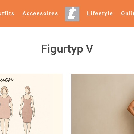
utfits
Accessoires
Lifestyle
Onl
Figurtyp V