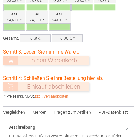
23,33 € *
23,33 € *
23,33 € *
23,33 € *
23,33 € *
XXL
3XL
4XL
24,61 € *
24,61 € *
24,61 € *
Gesamt:
0
Stk.
0,00
€ *
Schritt 3: Legen Sie nun Ihre Ware...
In den Warenkorb
Schritt 4: Schließen Sie Ihre Bestellung hier ab.
Einkauf abschließen
* Preise inkl. MwSt.
zzgl. Versandkosten
Vergleichen
Merken
Fragen zum Artikel?
PDF-Datenblatt
Beschreibung
100 % Cofrex/Pufy Polyester Bluse mit Plisseedetails auf der