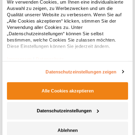
Wir verwenden Cookies, um Ihnen eine individualisierte
(White: 115 g/m²) Materialzusammensetzung: 65% Polyester /
Auswahl zu zeigen, zu Werbezwecken und um die
35% BaumwolleAngaben zur Produktsicherheit: Herst.-Nr.:
PR300Hersteller: Premier Clothing Ltd President Kennedylaan
Qualität unserer Website zu verbessern. Wenn Sie auf
17,69 € *
ab
Regu
19 Office 3.39 2517JK Gravenhage Niederlande E-Mail:
„Alle Cookies akzeptieren“ klicken, stimmen Sie der
info@premierworkwear.com
* Preise inkl. gesetzlicher Mwst. +
Versandkosten *
Verwendung aller Cookies zu. Unter
„Datenschutzeinstellungen“ können Sie selbst
bestimmen, welche Cookies Sie zulassen möchten.
Diese Einstellungen können Sie jederzeit ändern.
Impressum
|
Datenschutz
Datenschutzeinstellungen zeigen
Alle Cookies akzeptieren
K242 Kustom Kit Damen Blues Langarm Poplin Shirt
Datenschutzeinstellungen
Long Sleeve
Versiegelter Stehkragen (ohne Versteifung) Knopfleiste mit
sieben 1-farbigen Knöpfen Abgerundeter Saum Rückenpasse
Ablehnen
Einfache Nähte um Armausschnitte Doppelt abgesteppte Ärmel-