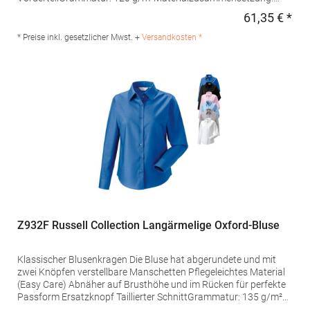
100% BaumwolleAngaben zur Produktsicherheit: Herst.-Nr.:
61,35 € *
Regu
080613Hersteller: Seidensticker GmbH & Co. KG Am Stadtholz
39 33609 Bielefeld Deutschland E-Mail: info@seidensticker.de
* Preise inkl. gesetzlicher Mwst. +
Versandkosten *
Z932F Russell Collection Langärmelige Oxford-Bluse
Klassischer Blusenkragen Die Bluse hat abgerundete und mit
zwei Knöpfen verstellbare Manschetten Pflegeleichtes Material
(Easy Care) Abnäher auf Brusthöhe und im Rücken für perfekte
Passform Ersatzknopf Taillierter SchnittGrammatur: 135 g/m²
(White: 130 g/m²) Materialzusammensetzung: 70% Baumwolle /