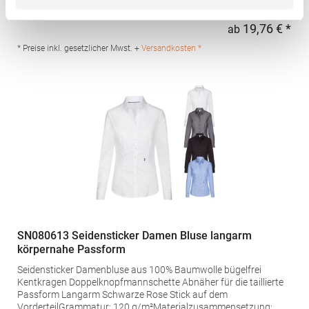
und Seitennähte Spitz zulaufende, mit zwei Knöpfen verstellbare
Manschette Unterbrustabnäher Rückenabnäher vom Saum zur
19,76 € *
ab
Regu
Unterarmspitze Ersatzknopf in Pflegeetikett eingenäht
Gewebtes Kustom Kit®-Halsetikett Pfegehinweis: 40 °C
* Preise inkl. gesetzlicher Mwst. +
Versandkosten *
waschbarBügeln erlaubtGrammatur: 105
g/m²Materialzusammensetzung: 65% Polyester / 35%
BaumwolleAngaben zur Produktsicherheit: Herst.-Nr.:
KK242Hersteller: Authorised Rep Compliance Ltd. Ground Floor
71 Lower Baggot Street Dublin D02 P593 Irland Kontakt:
www.arccompliance.com
SN080613 Seidensticker Damen Bluse langarm
körpernahe Passform
Seidensticker Damenbluse aus 100% Baumwolle bügelfrei
Kentkragen Doppelknopfmannschette Abnäher für die taillierte
Passform Langarm Schwarze Rose Stick auf dem
VorderteilGrammatur: 120 g/m²Materialzusammensetzung: