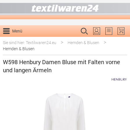
alt springen
Menü
Du hast 0 P
>
>
Sie sind hier: Textilwaren24.eu
Hemden & Blusen
Hemden & Blusen
W598 Henbury Damen Bluse mit Falten vorne
und langen Ärmeln
Bildergalerie überspringen