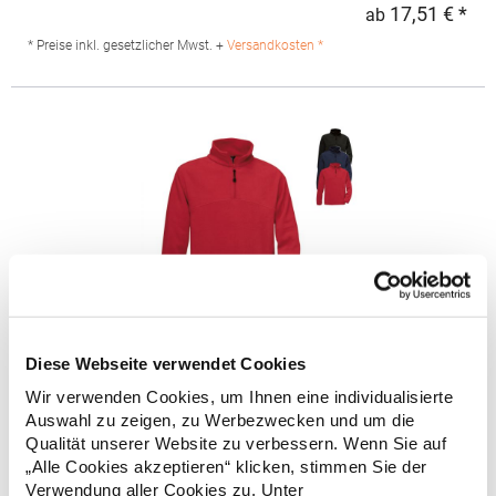
Produktsicherheit: Herst.-Nr.: SW770Hersteller: Cotton Club t/a
17,51 € *
ab
Regu
Starworld BV Industrieweg 14 2404BZ Alphen aan den Rijn
Niederlande E-Mail: info@starworld.nl
* Preise inkl. gesetzlicher Mwst. +
Versandkosten *
Diese Webseite verwendet Cookies
BCFU704 B&C Fleece Pullover HIGHLANDER+ / Unisex
Wir verwenden Cookies, um Ihnen eine individualisierte
Auswahl zu zeigen, zu Werbezwecken und um die
Farblich abgestimmter ¼-Reißverschluss Zwei Taschen an
Qualität unserer Website zu verbessern. Wenn Sie auf
Seitennaht aus Interlock-Material Offener Bund unten mit
„Alle Cookies akzeptieren“ klicken, stimmen Sie der
elastischem Kordelzug und Stoppern und "Easy-to-Pull"-
Verwendung aller Cookies zu. Unter