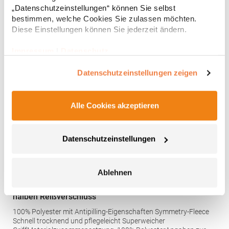
RingenGrammatur: 300 g/m²Materialzusammensetzung: 100%
„Datenschutzeinstellungen“ können Sie selbst
PolyesterAngaben zur Produktsicherheit: Herst.-Nr.:
31,24 € *
bestimmen, welche Cookies Sie zulassen möchten.
Regu
FU704Hersteller: The Cotton Group SA Drève Richelle 161
Waterloo Office Park Building O, box 5 1410 Waterloo Belgien E-
Diese Einstellungen können Sie jederzeit ändern.
* Preise inkl. gesetzlicher Mwst. +
Versandkosten *
Mail: info@bc-collection.eu
Impressum
|
Datenschutz
Datenschutzeinstellungen zeigen
Alle Cookies akzeptieren
Datenschutzeinstellungen
Ablehnen
RG636 Regatta Honestly Made Fleecepullover mit
halben Reißverschluss
100% Polyester mit Antipilling-Eigenschaften Symmetry-Fleece
Schnell trocknend und pflegeleicht Superweicher