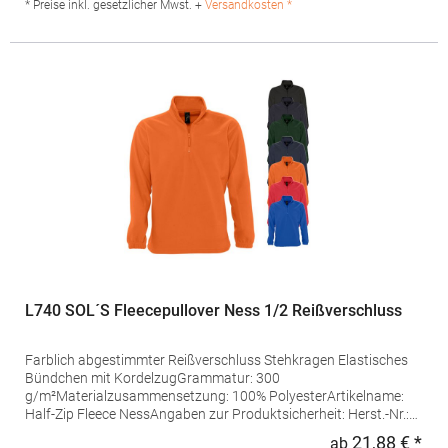
Produktsicherheit: Herst.-Nr.: R-874M-0 Hersteller: Fruit of the
* Preise inkl. gesetzlicher Mwst. +
Versandkosten *
Loom International Ltd., Unit 6, Lisfannon Business Centre, Co.
Donegal, F93 Y2NA Buncrana, Irland E-Mail:
fruitbrands@fotlinc.com
L740 SOL´S Fleecepullover Ness 1/2 Reißverschluss
Farblich abgestimmter Reißverschluss Stehkragen Elastisches
Bündchen mit KordelzugGrammatur: 300
g/m²Materialzusammensetzung: 100% PolyesterArtikelname:
Half-Zip Fleece NessAngaben zur Produktsicherheit: Herst.-Nr.:
56000Hersteller: SOLO INVEST 92 Rue Réaumur 75002 Paris
21,88 € *
ab