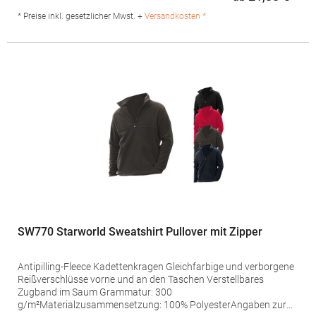
Regu
Frankreich E-Mail: sols@soloinvest.com
* Preise inkl. gesetzlicher Mwst. +
Versandkosten *
SW770 Starworld Sweatshirt Pullover mit Zipper
Antipilling-Fleece Kadettenkragen Gleichfarbige und verborgene
Reißverschlüsse vorne und an den Taschen Verstellbares
Zugband im Saum Grammatur: 300
g/m²Materialzusammensetzung: 100% PolyesterAngaben zur