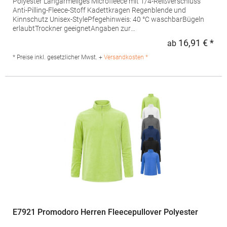
Polyester Langärmeliges Microfleece mit 1/4-Reißverschluss
Anti-Pilling-Fleece-Stoff Kadettkragen Regenblende und
Kinnschutz Unisex-StylePfegehinweis: 40 °C waschbarBügeln
erlaubtTrockner geeignetAngaben zur
Produktsicherheit: Herstellernummer: PR831Hersteller: Premier
16,91 € *
ab
Regu
Clothing Ltd, President Kennedylaan 19, Office 3.39, 2517 JK's
Gravenhage, NiederlandeE-Mail:
* Preise inkl. gesetzlicher Mwst. +
Versandkosten *
info@premierworkwear.comGrammatur: 165
g/m²Materialzusammensetzung: 100% Polyester
E7921 Promodoro Herren Fleecepullover Polyester