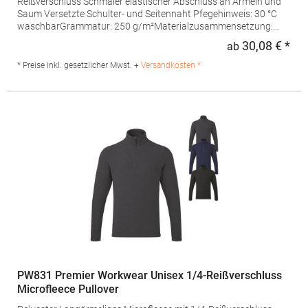
Reißverschluss Schmaler elastischer Abschluss an Ärmeln und
Saum Versetzte Schulter- und Seitennaht Pfegehinweis: 30 °C
waschbarGrammatur: 250 g/m²Materialzusammensetzung:
100% PolyesterAngaben zur Produktsicherheit: Herst.-Nr.:
30,08 € *
ab
Regu
7925Hersteller: Promodoro Fashion GmbH Am Gatherhof 57
40472 Düsseldorf Deutschland E-Mail: info@promodoro.de
* Preise inkl. gesetzlicher Mwst. +
Versandkosten *
PW831 Premier Workwear Unisex 1/4-Reißverschluss
Microfleece Pullover