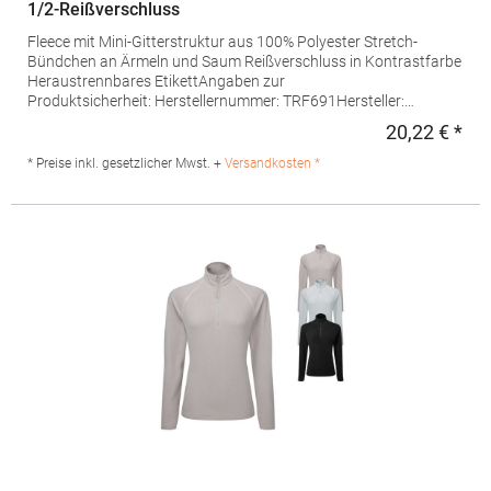
1/2-Reißverschluss
Fleece mit Mini-Gitterstruktur aus 100% Polyester Stretch-
Bündchen an Ärmeln und Saum Reißverschluss in Kontrastfarbe
Heraustrennbares EtikettAngaben zur
Produktsicherheit: Herstellernummer: TRF691Hersteller:
REGATTA Polska sp 2.0.0, UI Czestochowska 5, 32085 Modlnica,
20,22 € *
Regu
Polen, E-Mail:
germansalesadmin@regatta.comMaterialzusammensetzung:
* Preise inkl. gesetzlicher Mwst. +
Versandkosten *
100% Polyester