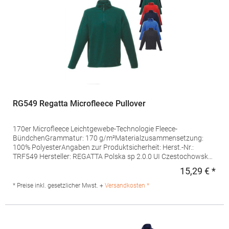
RG549 Regatta Microfleece Pullover
170er Microfleece Leichtgewebe-Technologie Fleece-
BündchenGrammatur: 170 g/m²Materialzusammensetzung:
100% PolyesterAngaben zur Produktsicherheit: Herst.-Nr.:
TRF549 Hersteller: REGATTA Polska sp 2.0.0 UI Czestochowska
5 32085 Modlnica Polen E-Mail:
15,29 € *
Regu
germansalesadmin@regatta.com
* Preise inkl. gesetzlicher Mwst. +
Versandkosten *