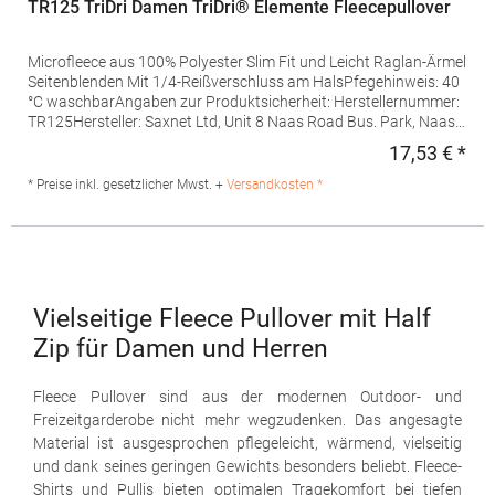
TR125 TriDri Damen TriDri® Elemente Fleecepullover
Microfleece aus 100% Polyester Slim Fit und Leicht Raglan-Ärmel
Seitenblenden Mit 1/4-Reißverschluss am HalsPfegehinweis: 40
°C waschbarAngaben zur Produktsicherheit: Herstellernummer:
TR125Hersteller: Saxnet Ltd, Unit 8 Naas Road Bus. Park, Naas
Road, Dublin D12 ER80 ROI, Irland, E-Mail:
17,53 € *
Regu
info@tridriactive.comGrammatur: 170
g/m²Materialzusammensetzung: 100% Polyester
* Preise inkl. gesetzlicher Mwst. +
Versandkosten *
Vielseitige Fleece Pullover mit Half
Zip für Damen und Herren
Fleece Pullover sind aus der modernen Outdoor- und
Freizeitgarderobe nicht mehr wegzudenken. Das angesagte
Material ist ausgesprochen pflegeleicht, wärmend, vielseitig
und dank seines geringen Gewichts besonders beliebt. Fleece-
Shirts und Pullis bieten optimalen Tragekomfort bei tiefen