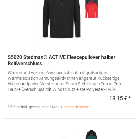
S5020 Stedman® ACTIVE Fleecepullover halber
Reißverschluss
Warme und weiche Zwischenschicht mit großartiger
Wärmeisolation Atmungsaktiv Innen angeraut Rückseitige
Halbmondpasse Verstellbarer Saum Stehkragen Ton-in-Ton-
Halbreißverschluss mit Windschutzleiste Polyester-Twill-
Nackenband Seitennähte Waschbar bis 40 °C Regular Fit
18,15 € *
Regu
Grammatur: 170 g/m²Materialzusammensetzung: 100%
PolyesterAngaben zur Produktsicherheit: Herst.-Nr.:
* Preise inkl. gesetzlicher Mwst. +
Versandkosten *
ST5020Hersteller: Stedman GmbH Charlottenburger Allee 27-29
52068 Aachen Deutschland E-Mail: info@stedman.eu