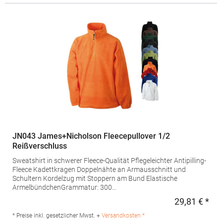
JN043 James+Nicholson Fleecepullover 1/2
Reißverschluss
Sweatshirt in schwerer Fleece-Qualität Pflegeleichter Antipilling-
Fleece Kadettkragen Doppelnähte an Armausschnitt und
Schultern Kordelzug mit Stoppern am Bund Elastische
ArmelbündchenGrammatur: 300
g/m²Materialzusammensetzung: 100% PolyesterAngaben zur
29,81 € *
Regu
Produktsicherheit: Herst.-Nr.: JN043Hersteller: Gustav Daiber
GmbH Vor dem Weißen Stein 25-31 72461 Albstadt Deutschland
* Preise inkl. gesetzlicher Mwst. +
Versandkosten *