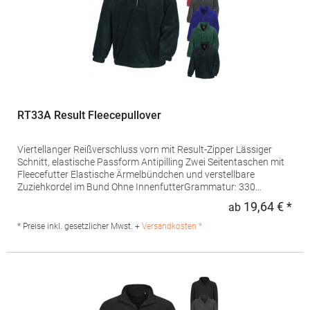
RT33A Result Fleecepullover
Viertellanger Reißverschluss vorn mit Result-Zipper Lässiger
Schnitt, elastische Passform Antipilling Zwei Seitentaschen mit
Fleecefutter Elastische Ärmelbündchen und verstellbare
Zuziehkordel im Bund Ohne InnenfutterGrammatur: 330
g/m²Materialzusammensetzung: 100% PolyesterAngaben zur
19,64 € *
ab
Regu
Produktsicherheit: Herst.-Nr.: R033XHersteller: Result Clothing
Ltd. Narcisova 1 821 01 Bratislava Slowakei E-Mail:
* Preise inkl. gesetzlicher Mwst. +
Versandkosten *
sales@resultclothing.com