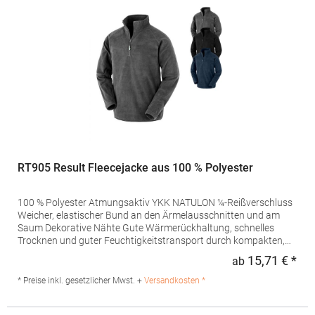
RT905 Result Fleecejacke aus 100 % Polyester
100 % Polyester Atmungsaktiv YKK NATULON ¼-Reißverschluss
Weicher, elastischer Bund an den Ärmelausschnitten und am
Saum Dekorative Nähte Gute Wärmerückhaltung, schnelles
Trocknen und guter Feuchtigkeitstransport durch kompakten,
dichten Strick Leicht zu waschen, schnell trocknend Aufhänger
15,71 € *
ab
Regu
Pfegehinweis: 40 °C waschbarGrammatur: 165
g/m²Materialzusammensetzung: 100% PolyesterAngaben zur
* Preise inkl. gesetzlicher Mwst. +
Versandkosten *
Produktsicherheit: Herst.-Nr.: R905XHersteller: Result Clothing
Ltd. Narcisova 1 821 01 Bratislava Slowakei E-Mail: