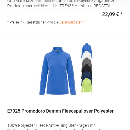
GriffMaterialzusammensetzung: 100% PolyesterAngaben zur
Produktsicherheit: Herst.-Nr.: TRF636 Hersteller: REGATTA
Polska sp 2.0.0 UI Czestochowska 5 32085 Modlnica Polen E-
22,09 € *
Regu
Mail: germansalesadmin@regatta.com
* Preise inkl. gesetzlicher Mwst. +
Versandkosten *
E7925 Promodoro Damen Fleecepullover Polyester
100% Polyester, Fleece Anti-Pilling Stehkragen mit