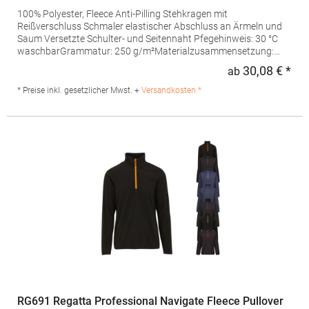
100% Polyester, Fleece Anti-Pilling Stehkragen mit
Reißverschluss Schmaler elastischer Abschluss an Ärmeln und
Saum Versetzte Schulter- und Seitennaht Pfegehinweis: 30 °C
waschbarGrammatur: 250 g/m²Materialzusammensetzung:
100% PolyesterAngaben zur Produktsicherheit: Herst.-Nr.:
30,08 € *
ab
Regu
7921Hersteller: Promodoro Fashion GmbH Am Gatherhof 57
40472 Düsseldorf Deutschland E-Mail: info@promodoro.de
* Preise inkl. gesetzlicher Mwst. +
Versandkosten *
RG691 Regatta Professional Navigate Fleece Pullover