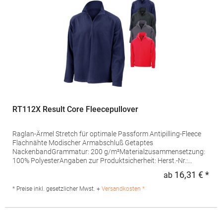
RT112X Result Core Fleecepullover
Raglan-Ärmel Stretch für optimale Passform Antipilling-Fleece
Flachnähte Modischer Armabschluß Getaptes
NackenbandGrammatur: 200 g/m²Materialzusammensetzung:
100% PolyesterAngaben zur Produktsicherheit: Herst.-Nr.:
R112XHersteller: Result Clothing Ltd. Narcisova 1 821 01
16,31 € *
ab
Regu
Bratislava Slowakei E-Mail: sales@resultclothing.com
* Preise inkl. gesetzlicher Mwst. +
Versandkosten *