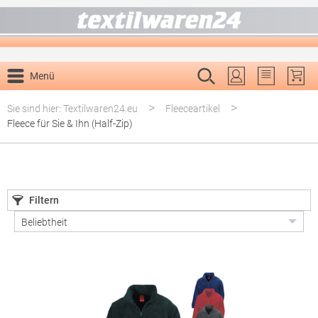
alt springen
Menü
Du hast 0 P
>
>
Sie sind hier: Textilwaren24.eu
Fleeceartikel
Fleece für Sie & Ihn (Half-Zip)
Filtern