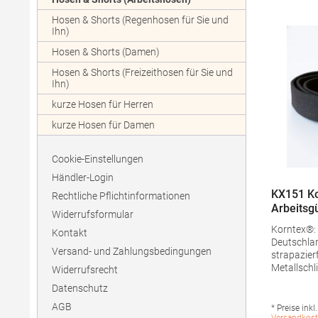
Hosen & Shorts (Regenhosen für Sie und
Ihn)
Hosen & Shorts (Damen)
Hosen & Shorts (Freizeithosen für Sie und
Ihn)
kurze Hosen für Herren
kurze Hosen für Damen
Cookie-Einstellungen
Händler-Login
KX151 Ko
Rechtliche Pflichtinformationen
Arbeitsgü
Widerrufsformular
Korntex®: 
Kontakt
Deutschla
Versand- und Zahlungsbedingungen
strapazier
Metallschl
Widerrufsrecht
Passend z
Datenschutz
Arbeitshosen 140cm Länge
kürzbar Mit EAN Barcode
AGB
* Preise inkl