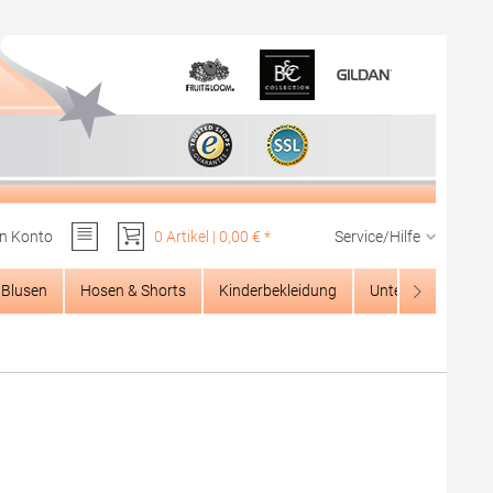
n Konto
0 Artikel | 0,00 € *
Service/Hilfe
Du hast 0 Produkte auf dem Merkzettel
Blusen
Hosen & Shorts
Kinderbekleidung
Unterwäsche