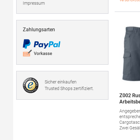
ausgestat
Versandkost
Impressum
100% Poly
Produktsich
KXWWBHers
Zeiss-Stra
Zahlungsarten
Sicher einkaufen
Trusted Shops zertifiziert.
Z002 Rus
Arbeitsb
Hose au
Angegebe
Polyeste
entsprech
Cargotasc
Zwei Gesä
Elastische
bequemen Sitz Han