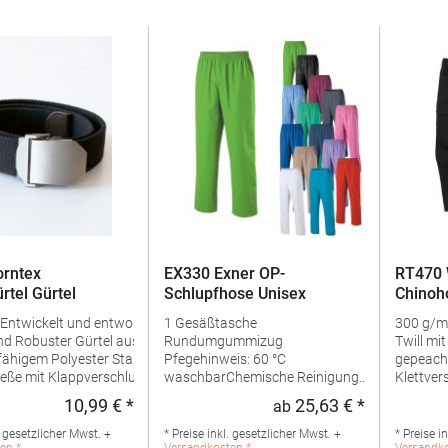
rntex
EX330 Exner OP-
RT470
rtel Gürtel
Schlupfhose Unisex
Chinoh
Langho
Entwickelt und entworfen in
1 Gesäßtasche
300 g/m²
nd Robuster Gürtel aus
Rundumgummizug
Twill mi
fähigem Polyester Stabile
Pfegehinweis: 60 °C
gepeached Diverse Cargo-T
ieße mit Klappverschluss
waschbarChemische Reinigung
Klettversc
u fast allen Workwear und
möglichBügeln
Reißvers
10,99 € *
25,63 € *
ab
Regulärer Preis:
Regulärer Pr
, selbst
erlaubtGrammatur: 175
Knopfverschluss Ve
g/m²Materialzusammensetzung:
stark bean
. gesetzlicher Mwst. +
* Preise inkl. gesetzlicher Mwst. +
* Preise i