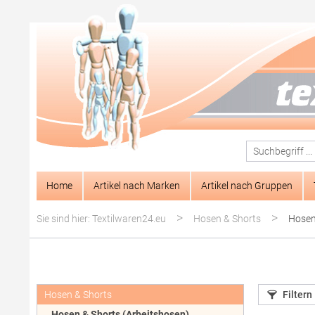
springen
Zur Hauptnavigation springen
Home
Artikel nach Marken
Artikel nach Gruppen
>
>
Sie sind hier: Textilwaren24.eu
Hosen & Shorts
Hosen
Hosen & Shorts
Filtern
Hosen & Shorts (Arbeitshosen)