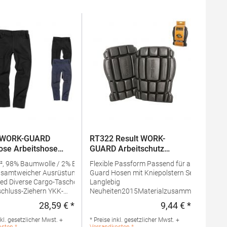
 WORK-GUARD
RT322 Result WORK-
ose Arbeitshose
GUARD Arbeitschutz
se
Knieschoner
, 98% Baumwolle / 2% Elasthan-
Flexible Passform Passend für alle Work-
t samtweicher Ausrüstung
Guard Hosen mit Kniepolstern Sehr leicht
aschen mit
Langlebig
hluss-Ziehern YKK-
Neuheiten2015Materialzusammensetzung:
chluss vorne, Bund mit
100% EthylenvinylazetatAngaben zur
28,59 € *
9,44 € *
eis:
Regulärer Preis:
Regulärer 
rstärktes Gewebe an
Produktsicherheit:Herst.-Nr.:
spruchten Stellen Doppelte
R322XHersteller: Result Clothing Ltd.
nkl. gesetzlicher Mwst. +
* Preise inkl. gesetzlicher Mwst. +