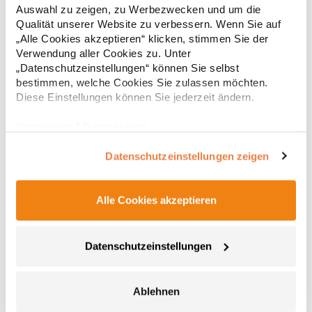
Kontrastfarbene Reißverschlüsse Elastisches Formband an
Auswahl zu zeigen, zu Werbezwecken und um die
Armlöchern und am Saum TearAway-LabelGrammatur: 270
38,46 € *
ab
Qualität unserer Website zu verbessern. Wenn Sie auf
Regu
g/m²Materialzusammensetzung: 94% Polyester / 6% Elasthan,
„Alle Cookies akzeptieren“ klicken, stimmen Sie der
Innen: 100% PolyesterArtikelname: Men's Falcon Zipped Softshell
* Preise inkl. gesetzlicher Mwst. +
Versandkosten *
BodywarmerAngaben zur Produktsicherheit: Herst.-Nr.:
Verwendung aller Cookies zu. Unter
03825Hersteller: SOLO INVEST 92 Rue Réaumur 75002 Paris
„Datenschutzeinstellungen“ können Sie selbst
Frankreich E-Mail: sols@soloinvest.com
bestimmen, welche Cookies Sie zulassen möchten.
Diese Einstellungen können Sie jederzeit ändern.
Impressum
|
Datenschutz
Datenschutzeinstellungen zeigen
Alle Cookies akzeptieren
Z014 Russell Arbeitsbekleidung Thermoweste
Datenschutzeinstellungen
Durchgehender Reißverschluss mit Regenblende und elastische
Krageneinkerbung Verlängertes Rückenteil Verdeckte, vertikale
Reißverschluss-Vordertaschen mit Innenfutter aus demselben
Ablehnen
Material Rechte Brusttasche mit praktischen Unterteilungen