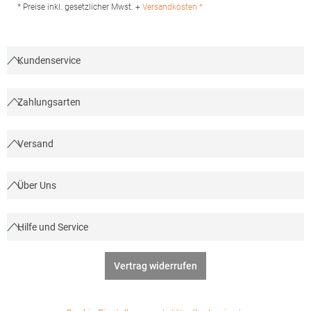
Produktsicherheit: Herst.-Nr.: 02887Hersteller: SOLO INVEST 92
* Preise inkl. gesetzlicher Mwst. +
Versandkosten *
Rue Réaumur 75002 Paris Frankreich E-Mail:
sols@soloinvest.com
Kundenservice
Zahlungsarten
Versand
Über Uns
Hilfe und Service
Vertrag widerrufen