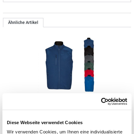
Ähnliche Artikel
L03825 Sol´s Herren Falcon Softshellweste
Polyester / Elasthan  drei Lagen, Fleece innen: 100% Polyester
Diese Webseite verwendet Cookies
Softshell 270 Bequemer Schnitt Reißverschluss-Öffnung Zwei
seitliche Taschen und eine Brusttasche mit Reißverschluss
Wir verwenden Cookies, um Ihnen eine individualisierte