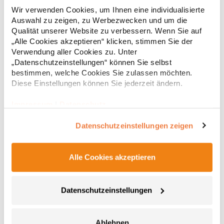
Gekämmte Baumwolle Elegantes weiches Griffgefühl Elastisch
Wir verwenden Cookies, um Ihnen eine individualisierte
Kragenfassung in self fabric Neutrales Grössenetikett
Verstärkte Schulternähte Doppelnähte Seitennähte Schmal
Auswahl zu zeigen, zu Werbezwecken und um die
geschnittenGrammatur: 131-149
Qualität unserer Website zu verbessern. Wenn Sie auf
g/m²Materialzusammensetzung: 100% BaumwolleAngaben zur
11,85 € *
„Alle Cookies akzeptieren“ klicken, stimmen Sie der
ab
Regu
Produktsicherheit: Herst.-Nr.: 1460Hersteller: Promodoro
Verwendung aller Cookies zu. Unter
Fashion GmbH Am Gatherhof 57 40472 Düsseldorf Deutschland
* Preise inkl. gesetzlicher Mwst. +
Versandkosten *
„Datenschutzeinstellungen“ können Sie selbst
E-Mail: info@promodoro.de
bestimmen, welche Cookies Sie zulassen möchten.
Diese Einstellungen können Sie jederzeit ändern.
Impressum
|
Datenschutz
Datenschutzeinstellungen zeigen
Alle Cookies akzeptieren
Datenschutzeinstellungen
L241 SOL´S Langarm T-Shirt Monarch
Schlauchware Verstärkendes Nackenband Elasthan Ripp-Strick-
Ablehnen