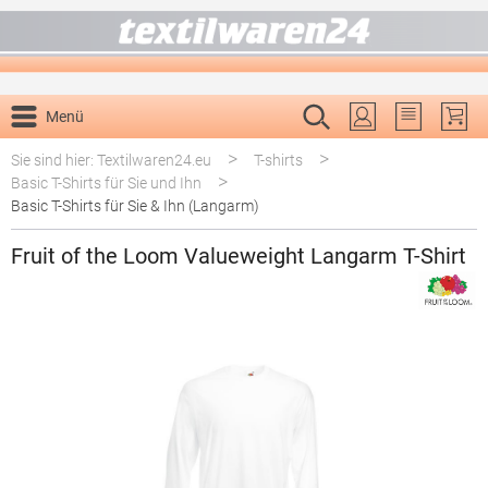
alt springen
Menü
Du hast 0 P
>
>
Sie sind hier: Textilwaren24.eu
T-shirts
>
Basic T-Shirts für Sie und Ihn
Basic T-Shirts für Sie & Ihn (Langarm)
Fruit of the Loom Valueweight Langarm T-Shirt
Bildergalerie überspringen