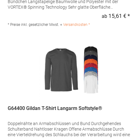
Bündchen Langstapelige Baumwolle und Polyester mit der
VORTEX® Spinning Technology Sehr glatte Oberfläche
Pillingresistent Verstärkte Schulter- und Doppelnähte
15,61 € *
ab
Regu
Nackenband Minimale Einlaufwerte Pflegeleicht Standard ISO
15797 (Industrielles Wasch- und Finishverfahren) Pfegehinweis:
* Preise inkl. gesetzlicher Mwst. +
Versandkosten *
Easy careGrammatur: 180 g/m²Materialzusammensetzung:
60% Baumwolle / 40% PolyesterAngaben zur
Produktsicherheit: Herst.-Nr.: 4097Hersteller: Promodoro
Fashion GmbH Am Gatherhof 57 40472 Düsseldorf E-Mail:
info@promodoro.de
G64400 Gildan T-Shirt Langarm Softstyle®
Doppelnähte an Armabschlüssen und Bund Durchgehendes
Schulterband Nahtloser Kragen Offene Armabschlüsse Durch
eine Vierteldrehung des Schlauchs bei der Verarbeitung wird eine