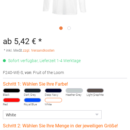
ab 5,42 € *
* inkl. MwSt.
zzgl. Versandkosten
Sofort verfügbar, Lieferzeit 1-4 Werktage
F240-WE-S
,
von
: Fruit of the Loom
Schritt 1: Wählen Sie Ihre Farbe!
Black
Dark Grey
Deep Navy
Heather Grey
Light Graphite
Heather
(Solid)
Red
Royal Blue
White
Schritt 2: Wählen Sie Ihre Menge in der jeweiligen Größe!