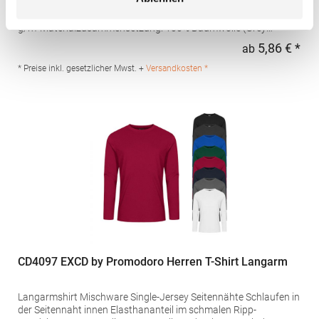
Kragen Doppelnaht an Kragen sowie Ärmeln und Bund
Halbgekämmte BaumwolleGrammatur: 150
g/m²Materialzusammensetzung: 100% Baumwolle (Grey
Melange: 85% Baumwolle / 15% Viskose)Artikelname: T-Shirt
5,86 € *
ab
Regu
Monarch Long SleeveAngaben zur Produktsicherheit: Herst.-Nr.:
11420Hersteller: SOLO INVEST 92 Rue Réaumur 75002 Paris
* Preise inkl. gesetzlicher Mwst. +
Versandkosten *
Frankreich E-Mail: sols@soloinvest.com
CD4097 EXCD by Promodoro Herren T-Shirt Langarm
Langarmshirt Mischware Single-Jersey Seitennähte Schlaufen in
der Seitennaht innen Elasthananteil im schmalen Ripp-