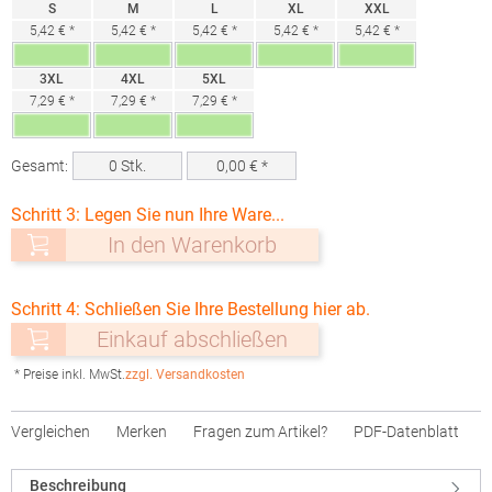
S
M
L
XL
XXL
5,42 € *
5,42 € *
5,42 € *
5,42 € *
5,42 € *
3XL
4XL
5XL
7,29 € *
7,29 € *
7,29 € *
Gesamt:
0
Stk.
0,00
€ *
Schritt 3: Legen Sie nun Ihre Ware...
In den Warenkorb
Schritt 4: Schließen Sie Ihre Bestellung hier ab.
Einkauf abschließen
* Preise inkl. MwSt.
zzgl. Versandkosten
Vergleichen
Merken
Fragen zum Artikel?
PDF-Datenblatt
Beschreibung