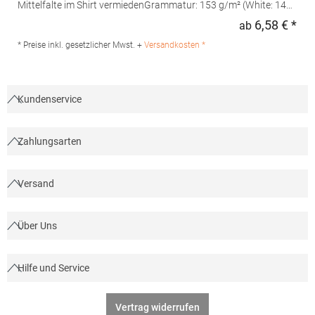
Mittelfalte im Shirt vermiedenGrammatur: 153 g/m² (White: 144
g/m²) Materialzusammensetzung: 100% Baumwolle (Sport Grey:
6,58 € *
ab
Regu
90% Baumwolle / 10% Polyester)Angaben zur
Produktsicherheit: Herst.-Nr.: 64400Hersteller: Gildan Activewear
* Preise inkl. gesetzlicher Mwst. +
Versandkosten *
EU Avenue Louise 65 Box 11 Office 220 1050 Brüssel Belgien E-
Mail: Customerservice@gildanonline.com
Kundenservice
Zahlungsarten
Versand
Über Uns
Hilfe und Service
Vertrag widerrufen