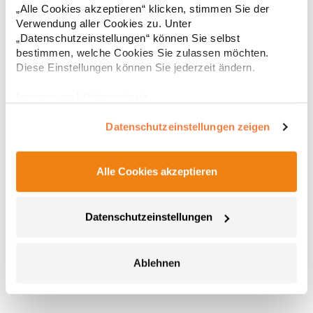
„Alle Cookies akzeptieren“ klicken, stimmen Sie der
Verwendung aller Cookies zu. Unter
„Datenschutzeinstellungen“ können Sie selbst
bestimmen, welche Cookies Sie zulassen möchten.
Diese Einstellungen können Sie jederzeit ändern.
Impressum
|
Datenschutz
Datenschutzeinstellungen zeigen
RP100628 Replay In Liner Socken (3er Pack)
Alle Cookies akzeptieren
Low Cut Basic Sneaker Socken Logo in verschiedenen Farben
Datenschutzeinstellungen
Angenehmer TragekomfortPfegehinweis: 40 °C
waschbarMaterialzusammensetzung: 75% Baumwolle / 15%
Polyester / 9% Polyamid / 1% Elasthan (Grey Melange: 52%
Baumwolle / 41% Polyester / 6% Polyamid / 1%
13,73 € *
Ablehnen
Regu
Elasthan)Angaben zur Produktsicherheit: Herst.-Nr.: C100628
Hersteller: printwear.eu GmbH & Co. KG Rheinlanddamm 199
* Preise inkl. gesetzlicher Mwst. +
Versandkosten *
44139 Dortmund Deutschland E-Mail: info@printwear.eu