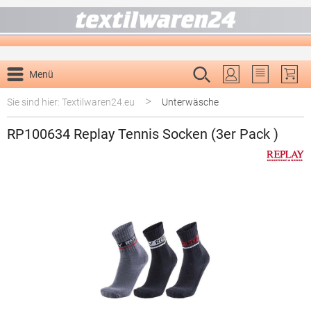
alt springen
Menü
Du hast 0 P
>
Sie sind hier: Textilwaren24.eu
Unterwäsche
RP100634 Replay Tennis Socken (3er Pack )
Bildergalerie überspringen