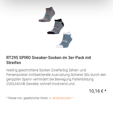
RT295 SPIRO Sneaker-Socken im 3er-Pack mit
Streifen
Niedrig geschnittene Socken Zweifarbig Zehen- und
Fersenpolster Antibaktierelle Ausrüstung Sicherer Sitz durch den
gerippten Spann verhindert bei Bewegung Faltenbildung
COOLMAX® Gewebe, schnell trocknend und
kühlendMaterialzusammensetzung: 97% Polyester / 3%
10,16 € *
Regu
ElasthanAngaben zur Produktsicherheit: Herst.-Nr.:
S295XHersteller: Result Clothing Ltd. Narcisova 1 821 01
* Preise inkl. gesetzlicher Mwst. +
Versandkosten *
Bratislava Slowakei E-Mail: sales@resultclothing.com