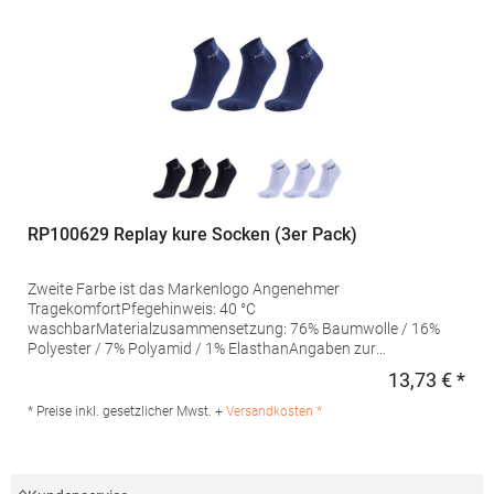
RP100629 Replay kure Socken (3er Pack)
Zweite Farbe ist das Markenlogo Angenehmer
TragekomfortPfegehinweis: 40 °C
waschbarMaterialzusammensetzung: 76% Baumwolle / 16%
Polyester / 7% Polyamid / 1% ElasthanAngaben zur
Produktsicherheit: Herst.-Nr.: C100629 Hersteller: printwear.eu
13,73 € *
Regu
GmbH & Co. KG Rheinlanddamm 199 44139 Dortmund
Deutschland E-Mail: info@printwear.eu
* Preise inkl. gesetzlicher Mwst. +
Versandkosten *