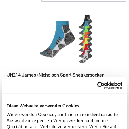
JN214 James+Nicholson Sport Sneakersocken
Atmungsaktiv und feuchtigkeitsregulierend Flache und
druckfreie Kettelnaht Sohlen- und Zehenbereich
gepolstertMaterialzusammensetzung: 62% Polyester / 20%
Polyamid / 16% Baumwolle / 2% ElasthanAngaben zur
Diese Webseite verwendet Cookies
Produktsicherheit: Herst.-Nr.: JN214Hersteller: Gustav Daiber
5,94 € *
Wir verwenden Cookies, um Ihnen eine individualisierte
Regu
GmbH Vor dem Weißen Stein 25-31 72461 Albstadt Deutschland
Auswahl zu zeigen, zu Werbezwecken und um die
E-Mail: info@daiber.de
* Preise inkl. gesetzlicher Mwst. +
Versandkosten *
Qualität unserer Website zu verbessern. Wenn Sie auf