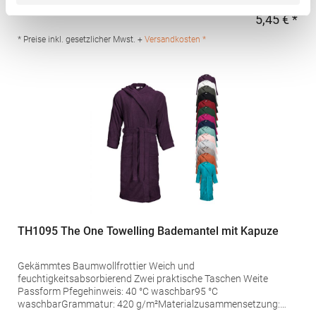
Amsterdam Niederlande E-Mail: enquiries@towelcity.co.uk
5,45 € *
Regu
* Preise inkl. gesetzlicher Mwst. +
Versandkosten *
TH1095 The One Towelling Bademantel mit Kapuze
Gekämmtes Baumwollfrottier Weich und
feuchtigkeitsabsorbierend Zwei praktische Taschen Weite
Passform Pfegehinweis: 40 °C waschbar95 °C
waschbarGrammatur: 420 g/m²Materialzusammensetzung: