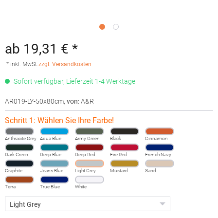
ab 19,31 € *
* inkl. MwSt.
zzgl. Versandkosten
Sofort verfügbar, Lieferzeit 1-4 Werktage
AR019-LY-50x80cm
,
von
: A&R
Schritt 1: Wählen Sie Ihre Farbe!
Anthracite Grey
Aqua Blue
Army Green
Black
Cinnamon
Dark Green
Deep Blue
Deep Red
Fire Red
French Navy
Graphite
Jeans Blue
Light Grey
Mustard
Sand
Terra
True Blue
White