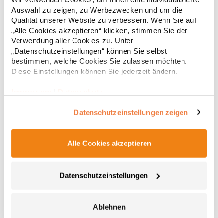
PolyamidAngaben zur Produktsicherheit: Herst.-Nr.:
Auswahl zu zeigen, zu Werbezwecken und um die
XF300Hersteller: printwear.eu GmbH & Co. KG Rheinlanddamm
Qualität unserer Website zu verbessern. Wenn Sie auf
19,11 € *
Regu
199 44139 Dortmund Deutschland E-Mail: info@printwear.eu
„Alle Cookies akzeptieren“ klicken, stimmen Sie der
* Preise inkl. gesetzlicher Mwst. +
Versandkosten *
Verwendung aller Cookies zu. Unter
„Datenschutzeinstellungen“ können Sie selbst
bestimmen, welche Cookies Sie zulassen möchten.
Diese Einstellungen können Sie jederzeit ändern.
Impressum
|
Datenschutz
Datenschutzeinstellungen zeigen
Alle Cookies akzeptieren
TC66 Towel City Geschlossene Slipper
Datenschutzeinstellungen
Geschlossener Zehenbereich Waffle-Optik Waschbar bis 40 °C
Slipper2015Grammatur: 220 g/m²Materialzusammensetzung:
Ablehnen
100% PolyesterAngaben zur Produktsicherheit: Herst.-Nr.:
TC066Hersteller: Henbury BV Kingsfordweg 151 1043GR