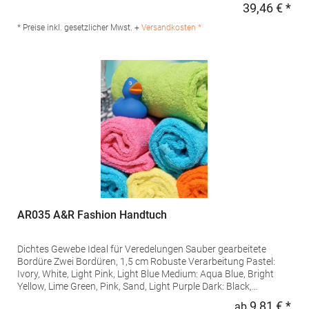
100% BaumwolleAngaben zur Produktsicherheit: Herst.-Nr.: T1-
39,46 € *
Regu
BH Hersteller: BQS Textiles BV Donker Duyvisweg 56 3316BM
Dordrecht Niederlande E-Mail: info@bqstextiles.com
* Preise inkl. gesetzlicher Mwst. +
Versandkosten *
AR035 A&R Fashion Handtuch
Dichtes Gewebe Ideal für Veredelungen Sauber gearbeitete
Bordüre Zwei Bordüren, 1,5 cm Robuste Verarbeitung Pastel:
Ivory, White, Light Pink, Light Blue Medium: Aqua Blue, Bright
Yellow, Lime Green, Pink, Sand, Light Purple Dark: Black,
Chocolate Brown, French Navy, Aubergine, Graphite, Bright
9,81 € *
ab