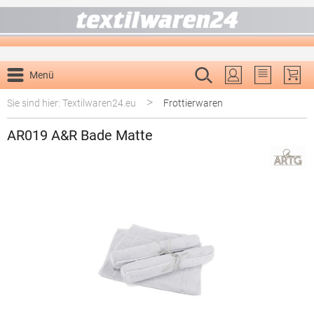
alt springen
Menü
Du hast 0 P
>
Sie sind hier: Textilwaren24.eu
Frottierwaren
AR019 A&R Bade Matte
Bildergalerie überspringen