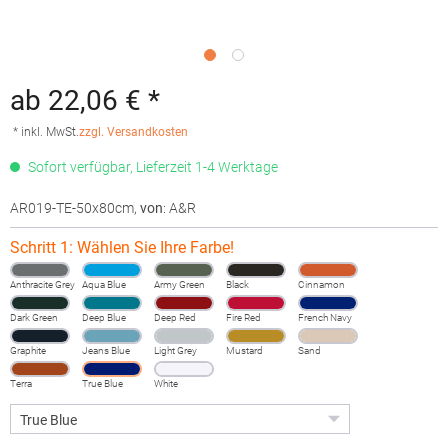
ab 22,06 € *
* inkl. MwSt.
zzgl. Versandkosten
Sofort verfügbar, Lieferzeit 1-4 Werktage
AR019-TE-50x80cm
,
von
: A&R
Schritt 1: Wählen Sie Ihre Farbe!
Anthracite Grey
Aqua Blue
Army Green
Black
Cinnamon
Dark Green
Deep Blue
Deep Red
Fire Red
French Navy
Graphite
Jeans Blue
Light Grey
Mustard
Sand
Terra
True Blue
White