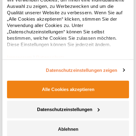
PolyamidAngaben zur Produktsicherheit: Herst.-Nr.:
Auswahl zu zeigen, zu Werbezwecken und um die
XF300Hersteller: printwear.eu GmbH & Co. KG Rheinlanddamm
Qualität unserer Website zu verbessern. Wenn Sie auf
19,11 € *
Regu
199 44139 Dortmund Deutschland E-Mail: info@printwear.eu
„Alle Cookies akzeptieren“ klicken, stimmen Sie der
* Preise inkl. gesetzlicher Mwst. +
Versandkosten *
Verwendung aller Cookies zu. Unter
„Datenschutzeinstellungen“ können Sie selbst
bestimmen, welche Cookies Sie zulassen möchten.
Diese Einstellungen können Sie jederzeit ändern.
Impressum
|
Datenschutz
Datenschutzeinstellungen zeigen
Alle Cookies akzeptieren
TC66 Towel City Geschlossene Slipper
Datenschutzeinstellungen
Geschlossener Zehenbereich Waffle-Optik Waschbar bis 40 °C
Slipper2015Grammatur: 220 g/m²Materialzusammensetzung:
Ablehnen
100% PolyesterAngaben zur Produktsicherheit: Herst.-Nr.:
TC066Hersteller: Henbury BV Kingsfordweg 151 1043GR