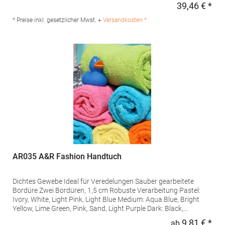
100% BaumwolleAngaben zur Produktsicherheit: Herst.-Nr.: T1-
39,46 € *
Regu
BH Hersteller: BQS Textiles BV Donker Duyvisweg 56 3316BM
Dordrecht Niederlande E-Mail: info@bqstextiles.com
* Preise inkl. gesetzlicher Mwst. +
Versandkosten *
AR035 A&R Fashion Handtuch
Dichtes Gewebe Ideal für Veredelungen Sauber gearbeitete
Bordüre Zwei Bordüren, 1,5 cm Robuste Verarbeitung Pastel:
Ivory, White, Light Pink, Light Blue Medium: Aqua Blue, Bright
Yellow, Lime Green, Pink, Sand, Light Purple Dark: Black,
Chocolate Brown, French Navy, Aubergine, Graphite, Bright
9,81 € *
ab