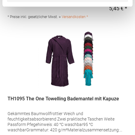
Amsterdam Niederlande E-Mail: enquiries@towelcity.co.uk
5,45 € *
Regu
* Preise inkl. gesetzlicher Mwst. +
Versandkosten *
TH1095 The One Towelling Bademantel mit Kapuze
Gekämmtes Baumwollfrottier Weich und
feuchtigkeitsabsorbierend Zwei praktische Taschen Weite
Passform Pfegehinweis: 40 °C waschbar95 °C
waschbarGrammatur: 420 g/m²Materialzusammensetzung: