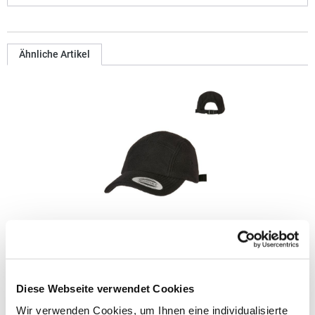
Ähnliche Artikel
FX7005PF FLEXFIT Polar Fleece Jockey Kappe
Flauschige Oberfläche, verstellbarer VerschlussPfegehinweis:
Diese Webseite verwendet Cookies
nicht waschbarGrammatur: 304
g/m²Materialzusammensetzung: 100% PolyesterAngaben zur
Wir verwenden Cookies, um Ihnen eine individualisierte