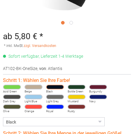
ab 5,80 € *
* inkl. MwSt.
zzgl. Versandkosten
Sofort verfügbar, Lieferzeit 1-4 Werktage
AT102-BK-OneSize
,
von
: Atlantis
Schritt 1: Wählen Sie Ihre Farbe!
Acid Green
Beige
Black
Bottle Green
Burgundy
Melange
Dark Grey
Light Blue
Light Grey
Mustard
Navy
Melange
Melange
Olive
Orange
Royal
Rusty
Schritt 2: Wählen Sie Ihre Menge in der jeweiligen Größe!