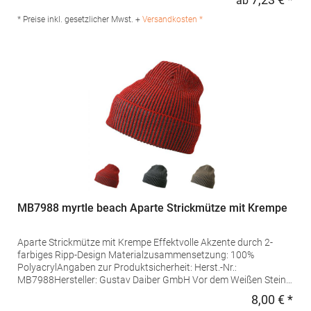
ab
Regu
Beechfield Brands Europe B.V. Posthoornstraat 17 3011WD
Rotterdam Niederlande E-Mail: marketing@beechfield.com
* Preise inkl. gesetzlicher Mwst. +
Versandkosten *
MB7988 myrtle beach Aparte Strickmütze mit Krempe
Aparte Strickmütze mit Krempe Effektvolle Akzente durch 2-
farbiges Ripp-Design Materialzusammensetzung: 100%
PolyacrylAngaben zur Produktsicherheit: Herst.-Nr.:
MB7988Hersteller: Gustav Daiber GmbH Vor dem Weißen Stein
25-31 72461 Albstadt Deutschland E-Mail: info@daiber.de
8,00 € *
Regu