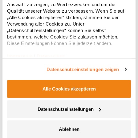
Produktsicherheit:Herst.-Nr.: 7005PFHersteller: TB International
Auswahl zu zeigen, zu Werbezwecken und um die
GmbH Dr.-Robert-Murjahn-Str. 7 64372 Ober-Ramstadt
21,71 € *
Qualität unserer Website zu verbessern. Wenn Sie auf
Regu
Deutschland E-Mail: info@tbint.de
„Alle Cookies akzeptieren“ klicken, stimmen Sie der
* Preise inkl. gesetzlicher Mwst. +
Versandkosten *
Verwendung aller Cookies zu. Unter
„Datenschutzeinstellungen“ können Sie selbst
bestimmen, welche Cookies Sie zulassen möchten.
Diese Einstellungen können Sie jederzeit ändern.
Impressum
|
Datenschutz
Datenschutzeinstellungen zeigen
Alle Cookies akzeptieren
E3088 Promodoro Unisex Mütze
Datenschutzeinstellungen
Beanie Single-Jersey 95% gekämmte Baumwolle / 5%
PolyesterGrammatur: 180 g/m²Materialzusammensetzung: 95%
Baumwolle / 5% PolyesterAngaben zur Produktsicherheit:Herst.-
Ablehnen
Nr.: 3088Hersteller: Promodoro Fashion GmbH Am Gatherhof 57