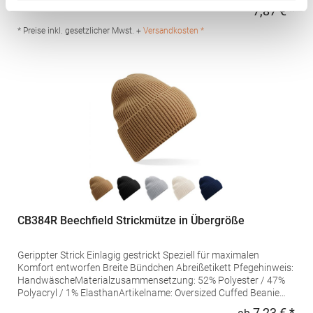
40472 Düsseldorf Deutschland E-Mail: info@promodoro.de
7,87 € *
Regu
* Preise inkl. gesetzlicher Mwst. +
Versandkosten *
CB384R Beechfield Strickmütze in Übergröße
Gerippter Strick Einlagig gestrickt Speziell für maximalen
Komfort entworfen Breite Bündchen Abreißetikett Pfegehinweis:
HandwäscheMaterialzusammensetzung: 52% Polyester / 47%
Polyacryl / 1% ElasthanArtikelname: Oversized Cuffed Beanie
Angaben zur Produktsicherheit: Herst.-Nr.: B384RHersteller:
7,23 € *