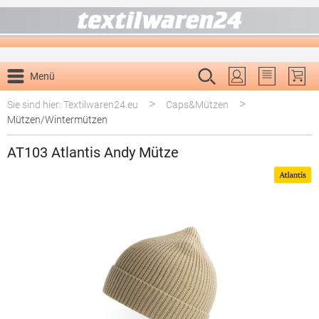
alt springen
Menü
Du hast 0 P
>
>
Sie sind hier: Textilwaren24.eu
Caps&Mützen
Mützen/Wintermützen
AT103 Atlantis Andy Mütze
Bildergalerie überspringen