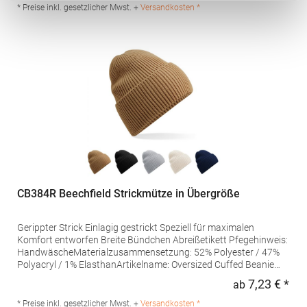
* Preise inkl. gesetzlicher Mwst. +
Versandkosten *
CB384R Beechfield Strickmütze in Übergröße
Gerippter Strick Einlagig gestrickt Speziell für maximalen
Komfort entworfen Breite Bündchen Abreißetikett Pfegehinweis:
HandwäscheMaterialzusammensetzung: 52% Polyester / 47%
Polyacryl / 1% ElasthanArtikelname: Oversized Cuffed Beanie
Angaben zur Produktsicherheit: Herst.-Nr.: B384RHersteller:
7,23 € *
ab
Regu
Beechfield Brands Europe B.V. Posthoornstraat 17 3011WD
Rotterdam Niederlande E-Mail: marketing@beechfield.com
* Preise inkl. gesetzlicher Mwst. +
Versandkosten *