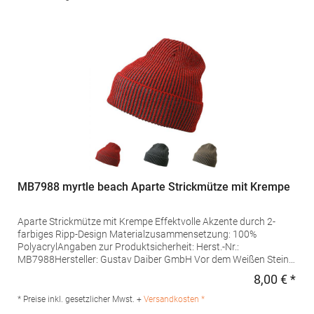
MB7988 myrtle beach Aparte Strickmütze mit Krempe
Aparte Strickmütze mit Krempe Effektvolle Akzente durch 2-
farbiges Ripp-Design Materialzusammensetzung: 100%
PolyacrylAngaben zur Produktsicherheit: Herst.-Nr.:
MB7988Hersteller: Gustav Daiber GmbH Vor dem Weißen Stein
25-31 72461 Albstadt Deutschland E-Mail: info@daiber.de
8,00 € *
Regu
* Preise inkl. gesetzlicher Mwst. +
Versandkosten *