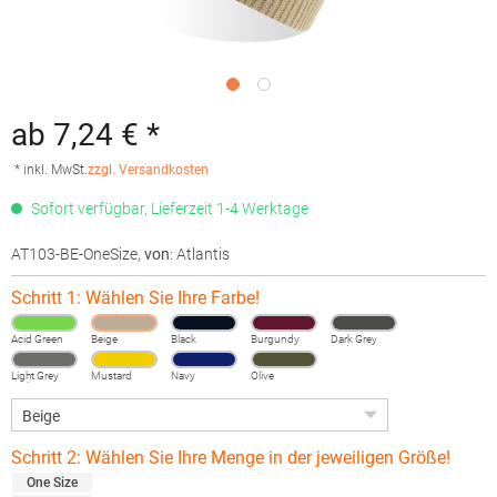
ab 7,24 € *
* inkl. MwSt.
zzgl. Versandkosten
Sofort verfügbar, Lieferzeit 1-4 Werktage
AT103-BE-OneSize
,
von
: Atlantis
Schritt 1: Wählen Sie Ihre Farbe!
Acid Green
Beige
Black
Burgundy
Dark Grey
Melange
Light Grey
Mustard
Navy
Olive
Melange
Schritt 2: Wählen Sie Ihre Menge in der jeweiligen Größe!
One Size