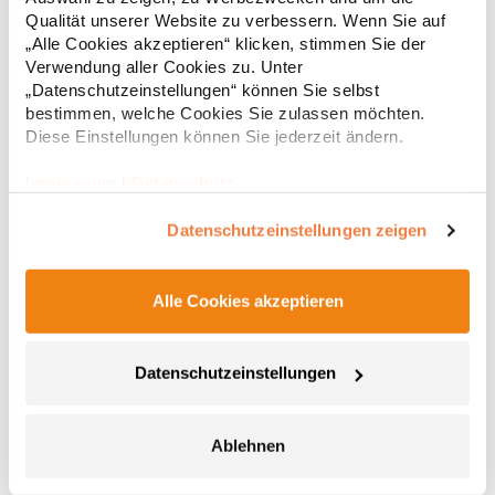
Regu
Deutschland E-Mail: info@tbint.de
Qualität unserer Website zu verbessern. Wenn Sie auf
* Preise inkl. gesetzlicher Mwst. +
Versandkosten *
„Alle Cookies akzeptieren“ klicken, stimmen Sie der
Verwendung aller Cookies zu. Unter
„Datenschutzeinstellungen“ können Sie selbst
bestimmen, welche Cookies Sie zulassen möchten.
Diese Einstellungen können Sie jederzeit ändern.
Impressum
|
Datenschutz
Datenschutzeinstellungen zeigen
Alle Cookies akzeptieren
E3088 Promodoro Unisex Mütze
Datenschutzeinstellungen
Beanie Single-Jersey 95% gekämmte Baumwolle / 5%
PolyesterGrammatur: 180 g/m²Materialzusammensetzung: 95%
Baumwolle / 5% PolyesterAngaben zur Produktsicherheit:Herst.-
Nr.: 3088Hersteller: Promodoro Fashion GmbH Am Gatherhof 57
Ablehnen
40472 Düsseldorf Deutschland E-Mail: info@promodoro.de
7,87 € *
Regu