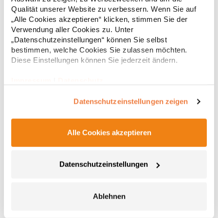
Regu
Str. 7 64372 Ober-Ramstadt Deutschland E-Mail: info@tbint.de
Qualität unserer Website zu verbessern. Wenn Sie auf
* Preise inkl. gesetzlicher Mwst. +
Versandkosten *
„Alle Cookies akzeptieren“ klicken, stimmen Sie der
Verwendung aller Cookies zu. Unter
„Datenschutzeinstellungen“ können Sie selbst
bestimmen, welche Cookies Sie zulassen möchten.
Diese Einstellungen können Sie jederzeit ändern.
Impressum
|
Datenschutz
Datenschutzeinstellungen zeigen
Alle Cookies akzeptieren
FX6606T FLEXFIT Kappe Farblich passende
Schirmunterseite
Datenschutzeinstellungen
Rückseite aus Kontrast Trucker Mesh Farblich passender
Kunststoff-Verschluss Stabiles inneres Frontpanel Farblich
passende Schirmunterseite
Neuheiten2015Materialzusammensetzung: 47% Baumwolle /
Ablehnen
28% Nylon / 25% PolyesterAngaben zur
8,79 € *
ab
Regu
Produktsicherheit: Herst.-Nr.: 6606THersteller: TB International