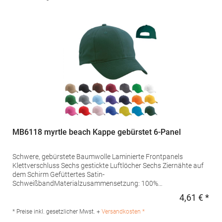
hello@atlantisheadwear.com
MB6118 myrtle beach Kappe gebürstet 6-Panel
Schwere, gebürstete Baumwolle Laminierte Frontpanels
Klettverschluss Sechs gestickte Luftlöcher Sechs Ziernähte auf
dem Schirm Gefüttertes Satin-
SchweißbandMaterialzusammensetzung: 100%
BaumwolleAngaben zur Produktsicherheit: Herst.-Nr.:
4,61 € *
Regu
MB6118Hersteller: Gustav Daiber GmbH Vor dem Weißen Stein
25-31 72461 Albstadt Deutschland E-Mail: info@daiber.de
* Preise inkl. gesetzlicher Mwst. +
Versandkosten *