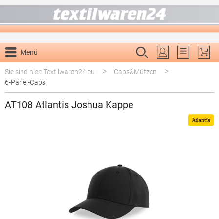
alt springen
Menü
Du hast 0 P
>
>
Sie sind hier: Textilwaren24.eu
Caps&Mützen
6-Panel-Caps
AT108 Atlantis Joshua Kappe
Bildergalerie überspringen