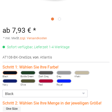
ab 7,93 € *
* inkl. MwSt.
zzgl. Versandkosten
Sofort verfügbar, Lieferzeit 1-4 Werktage
AT108-BK-OneSize
,
von
: Atlantis
Schritt 1: Wählen Sie Ihre Farbe!
Black
Bottle Green
Dark Grey
Grey
Khaki
Navy
Olive
Red
Royal
Schritt 2: Wählen Sie Ihre Menge in der jeweiligen Größe!
One Size