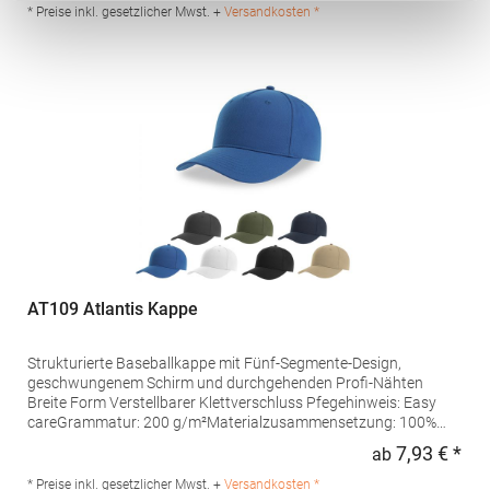
GmbH Dr.-Robert-Murjahn-Str. 7 64372 Ober-Ramstadt
* Preise inkl. gesetzlicher Mwst. +
Versandkosten *
Deutschland E-Mail: info@tbint.de
AT109 Atlantis Kappe
Strukturierte Baseballkappe mit Fünf-Segmente-Design,
geschwungenem Schirm und durchgehenden Profi-Nähten
Breite Form Verstellbarer Klettverschluss Pfegehinweis: Easy
careGrammatur: 200 g/m²Materialzusammensetzung: 100%
PolyesterArtikelname: Fiji CapAngaben zur
7,93 € *
ab
Regu
Produktsicherheit: Herst.-Nr.: FIJCHersteller: Master Italia S.p.A.
Via Giorgio La Pira 19 30027 San Donà di Piave Italien E-Mail:
* Preise inkl. gesetzlicher Mwst. +
Versandkosten *