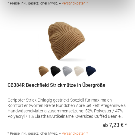
* Preise inkl. gesetzlicher Mwst. +
Versandkosten *
CB384R Beechfield Strickmütze in Übergröße
Gerippter Strick Einlagig gestrickt Speziell für maximalen
Komfort entworfen Breite Bündchen Abreißetikett Pfegehinweis:
HandwäscheMaterialzusammensetzung: 52% Polyester / 47%
Polyacryl / 1% ElasthanArtikelname: Oversized Cuffed Beanie
Angaben zur Produktsicherheit: Herst.-Nr.: B384RHersteller:
7,23 € *
ab
Regu
Beechfield Brands Europe B.V. Posthoornstraat 17 3011WD
Rotterdam Niederlande E-Mail: marketing@beechfield.com
* Preise inkl. gesetzlicher Mwst. +
Versandkosten *