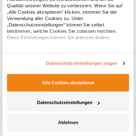
Regu
Deutschland E-Mail: info@tbint.de
Qualität unserer Website zu verbessern. Wenn Sie auf
* Preise inkl. gesetzlicher Mwst. +
Versandkosten *
„Alle Cookies akzeptieren“ klicken, stimmen Sie der
Verwendung aller Cookies zu. Unter
„Datenschutzeinstellungen“ können Sie selbst
bestimmen, welche Cookies Sie zulassen möchten.
Diese Einstellungen können Sie jederzeit ändern.
Impressum
|
Datenschutz
Datenschutzeinstellungen zeigen
Alle Cookies akzeptieren
E3088 Promodoro Unisex Mütze
Datenschutzeinstellungen
Beanie Single-Jersey 95% gekämmte Baumwolle / 5%
PolyesterGrammatur: 180 g/m²Materialzusammensetzung: 95%
Baumwolle / 5% PolyesterAngaben zur Produktsicherheit:Herst.-
Nr.: 3088Hersteller: Promodoro Fashion GmbH Am Gatherhof 57
Ablehnen
40472 Düsseldorf Deutschland E-Mail: info@promodoro.de
7,87 € *
Regu