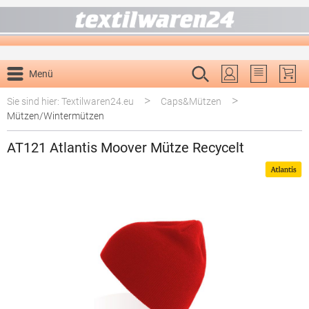
alt springen
Menü
Du hast 0 P
>
>
Sie sind hier: Textilwaren24.eu
Caps&Mützen
Mützen/Wintermützen
AT121 Atlantis Moover Mütze Recycelt
Bildergalerie überspringen