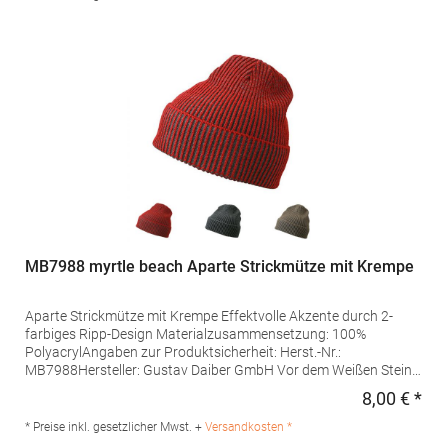
MB7988 myrtle beach Aparte Strickmütze mit Krempe
Aparte Strickmütze mit Krempe Effektvolle Akzente durch 2-
farbiges Ripp-Design Materialzusammensetzung: 100%
PolyacrylAngaben zur Produktsicherheit: Herst.-Nr.:
MB7988Hersteller: Gustav Daiber GmbH Vor dem Weißen Stein
25-31 72461 Albstadt Deutschland E-Mail: info@daiber.de
8,00 € *
Regu
* Preise inkl. gesetzlicher Mwst. +
Versandkosten *