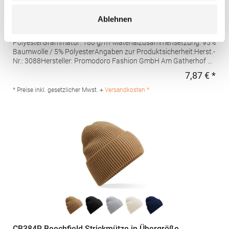
E3088 Promodoro Unisex Mütze
Ablehnen
Beanie Single-Jersey 95% gekämmte Baumwolle / 5%
PolyesterGrammatur: 180 g/m²Materialzusammensetzung: 95%
Baumwolle / 5% PolyesterAngaben zur Produktsicherheit:Herst.-
Nr.: 3088Hersteller: Promodoro Fashion GmbH Am Gatherhof 57
40472 Düsseldorf Deutschland E-Mail: info@promodoro.de
7,87 € *
Regu
* Preise inkl. gesetzlicher Mwst. +
Versandkosten *
CB384R Beechfield Strickmütze in Übergröße