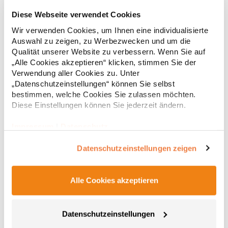
Diese Webseite verwendet Cookies
FX7005PF FLEXFIT Polar Fleece Jockey Kappe
Wir verwenden Cookies, um Ihnen eine individualisierte
Auswahl zu zeigen, zu Werbezwecken und um die
Flauschige Oberfläche, verstellbarer VerschlussPfegehinweis:
nicht waschbarGrammatur: 304
Qualität unserer Website zu verbessern. Wenn Sie auf
g/m²Materialzusammensetzung: 100% PolyesterAngaben zur
„Alle Cookies akzeptieren“ klicken, stimmen Sie der
Produktsicherheit:Herst.-Nr.: 7005PFHersteller: TB International
Verwendung aller Cookies zu. Unter
GmbH Dr.-Robert-Murjahn-Str. 7 64372 Ober-Ramstadt
21,71 € *
„Datenschutzeinstellungen“ können Sie selbst
Regu
Deutschland E-Mail: info@tbint.de
bestimmen, welche Cookies Sie zulassen möchten.
* Preise inkl. gesetzlicher Mwst. +
Versandkosten *
Diese Einstellungen können Sie jederzeit ändern.
Impressum
|
Datenschutz
Datenschutzeinstellungen zeigen
Alle Cookies akzeptieren
Datenschutzeinstellungen