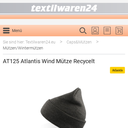
alt springen
Menü
Du hast 0 P
>
>
Sie sind hier: Textilwaren24.eu
Caps&Mützen
Mützen/Wintermützen
AT125 Atlantis Wind Mütze Recycelt
Bildergalerie überspringen