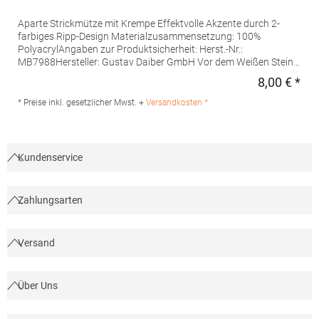
Aparte Strickmütze mit Krempe Effektvolle Akzente durch 2-
farbiges Ripp-Design Materialzusammensetzung: 100%
PolyacrylAngaben zur Produktsicherheit: Herst.-Nr.:
MB7988Hersteller: Gustav Daiber GmbH Vor dem Weißen Stein
25-31 72461 Albstadt Deutschland E-Mail: info@daiber.de
8,00 € *
Regu
* Preise inkl. gesetzlicher Mwst. +
Versandkosten *
Kundenservice
Zahlungsarten
Versand
Über Uns