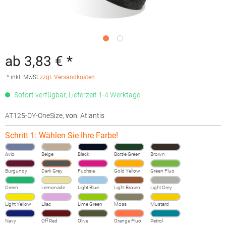
ab 3,83 € *
* inkl. MwSt.
zzgl. Versandkosten
Sofort verfügbar, Lieferzeit 1-4 Werktage
AT125-DY-OneSize
,
von
: Atlantis
Schritt 1: Wählen Sie Ihre Farbe!
Avio
Beige
Black
Bottle Green
Brown
Burgundy
Dark Grey
Fuchsia
Gold Yellow
Green Fluo
Green
Lemonade
Light Blue
Light Brown
Light Grey
Light Yellow
Lilac
Lime Green
Moss
Mustard
Navy
Off Red
Olive
Orange Fluo
Petrol