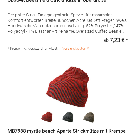
Gerippter Strick Einlagig gestrickt Speziell für maximalen
Komfort entworfen Breite Bündchen Abreißetikett Pfegehinweis:
HandwäscheMaterialzusammensetzung: 52% Polyester / 47%
Polyacryl / 1% ElasthanArtikelname: Oversized Cuffed Beanie
Angaben zur Produktsicherheit: Herst.-Nr.: B384RHersteller:
7,23 € *
ab
Regu
Beechfield Brands Europe B.V. Posthoornstraat 17 3011WD
Rotterdam Niederlande E-Mail: marketing@beechfield.com
* Preise inkl. gesetzlicher Mwst. +
Versandkosten *
MB7988 myrtle beach Aparte Strickmütze mit Krempe