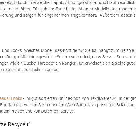
erzeugt durch ihre weiche Haptik, Atmungsaktivität und Hautfreundlic
lexibilität erhöhen. Für kühlere Tage bietet Atlantis Modelle aus moder
isolierung und sorgen für angenehmen Tragekomfort. Außerdem lassen s
und Looks. Welches Modell das richtige für Sie ist, hängt zum Beispie
ten. Der großflächige gewölbte Schirm verhindert, dass Sie von Sonnenlich
ungen wie ein Bucket Hat oder ein Ranger-Hut erweisen sich als eine gu
hrem Gesicht und Nacken spendet.
Casual Looks
- im gut sortierten Online-Shop von Textilwaren24. In der 
nd Bandanas erwarten Sie in unserem Web-Shop dazu passende Bekleidung
n guten Preisen und kompetentem Service.
tze Recycelt"