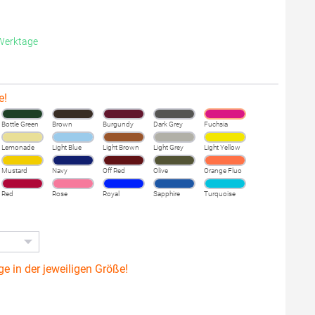
 Werktage
e!
Bottle Green
Brown
Burgundy
Dark Grey
Fuchsia
Lemonade
Light Blue
Light Brown
Light Grey
Light Yellow
Mustard
Navy
Off Red
Olive
Orange Fluo
Red
Rose
Royal
Sapphire
Turquoise
ge in der jeweiligen Größe!