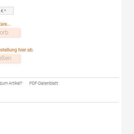
0
€ *
are...
orb
stellung hier ab.
ießen
zum Artikel?
PDF-Datenblatt