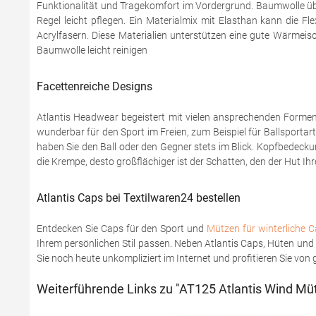
Funktionalität und Tragekomfort im Vordergrund. Baumwolle üb
Regel leicht pflegen. Ein Materialmix mit Elasthan kann die F
Acrylfasern. Diese Materialien unterstützen eine gute Wärme
Baumwolle leicht reinigen
Facettenreiche Designs
Atlantis Headwear begeistert mit vielen ansprechenden Formen 
wunderbar für den Sport im Freien, zum Beispiel für Ballsportar
haben Sie den Ball oder den Gegner stets im Blick. Kopfbedeck
die Krempe, desto großflächiger ist der Schatten, den der Hut I
Atlantis Caps bei Textilwaren24 bestellen
Entdecken Sie Caps für den Sport und
Mützen für winterliche 
Ihrem persönlichen Stil passen. Neben Atlantis Caps, Hüten u
Sie noch heute unkompliziert im Internet und profitieren Sie vo
Weiterführende Links zu "AT125 Atlantis Wind Mü