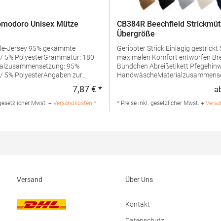
omodoro Unisex Mütze
CB384R Beechfield Strickmüt
Übergröße
Gerippter Strick Einlagig gestrickt Speziell für
/ 5% PolyesterGrammatur: 180
maximalen Komfort entworfen Breite
ialzusammensetzung: 95%
Bündchen Abreißetikett Pfegehinweis:
/ 5% PolyesterAngaben zur
HandwäscheMaterialzusammense
erheit:Herst.-Nr.: 3088Hersteller:
52% Polyester / 47% Polyacryl / 1
7,87 € *
a
:
Regulärer Preis:
 Fashion GmbH Am Gatherhof 57
ElasthanArtikelname: Oversized C
chland E-Mail:
Beanie Angaben zur
 gesetzlicher Mwst. +
Versandkosten *
* Preise inkl. gesetzlicher Mwst. +
Versa
odoro.de
Produktsicherheit: Herst.-Nr.:
B384RHersteller: Beechfield Bran
B.V. Posthoornstraat 17 3011WD
Niederlande E-Mail:
marketing@beechfield.com
Versand
Über Uns
Kontakt
Datenschutz