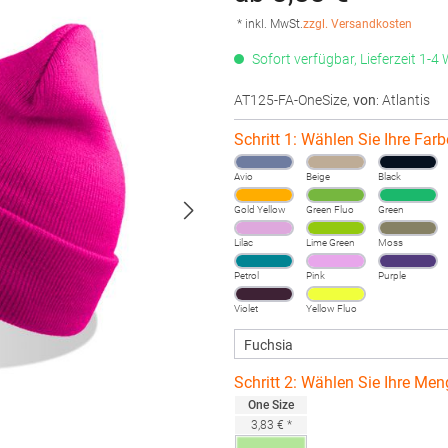
* inkl. MwSt.
zzgl. Versandkosten
Sofort verfügbar, Lieferzeit 1-4
AT125-FA-OneSize
,
von
: Atlantis
Schritt 1: Wählen Sie Ihre Farb
Avio
Beige
Black
Gold Yellow
Green Fluo
Green
Lilac
Lime Green
Moss
Petrol
Pink
Purple
Violet
Yellow Fluo
Schritt 2: Wählen Sie Ihre Men
One Size
3,83 € *