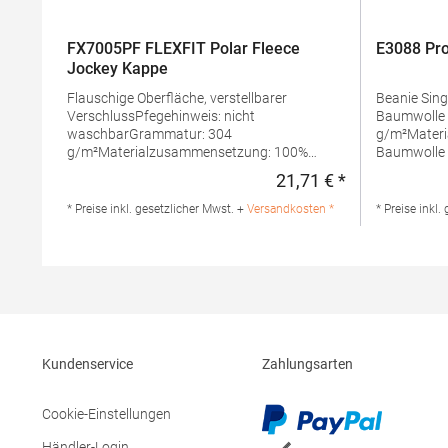
FX7005PF FLEXFIT Polar Fleece
E3088 Pr
Jockey Kappe
Flauschige Oberfläche, verstellbarer
Beanie Single-Jersey 95% gekämmte
VerschlussPfegehinweis: nicht
Baumwolle 
waschbarGrammatur: 304
g/m²Mater
g/m²Materialzusammensetzung: 100%
Baumwolle 
PolyesterAngaben zur
Produktsich
21,71 € *
Regulärer Preis
Produktsicherheit:Herst.-Nr.:
Promodoro
7005PFHersteller: TB International GmbH
40472 Düsseldorf Deuts
* Preise inkl. gesetzlicher Mwst. +
Versandkosten *
* Preise inkl.
Dr.-Robert-Murjahn-Str. 7 64372 Ober-
info@prom
Ramstadt Deutschland E-Mail: info@tbint.de
Kundenservice
Zahlungsarten
Cookie-Einstellungen
Händler-Login