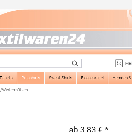
Mei
T-shirts
Poloshirts
Sweat-Shirts
Fleeceartikel
Hemden & 
/Wintermützen
ab 3,83 € *