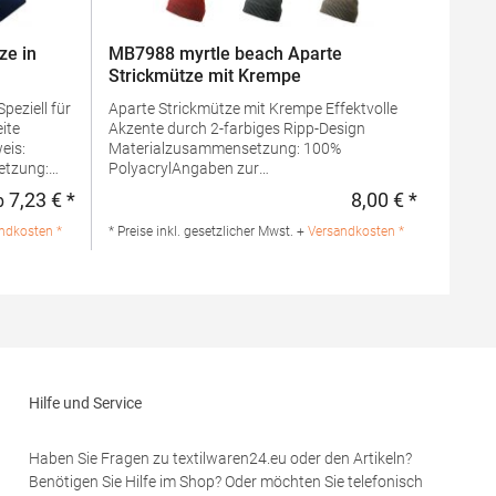
ze in
MB7988 myrtle beach Aparte
Strickmütze mit Krempe
Aparte Strickmütze mit Krempe Effektvolle
Akzente durch 2-farbiges Ripp-Design
Materialzusammensetzung: 100%
tzung:
PolyacrylAngaben zur
%
Produktsicherheit: Herst.-Nr.:
7,23 € *
8,00 € *
b
Regulärer Preis:
Regulärer 
uffed
MB7988Hersteller: Gustav Daiber GmbH Vor
dem Weißen Stein 25-31 72461 Albstadt
ndkosten *
* Preise inkl. gesetzlicher Mwst. +
Versandkosten *
Deutschland E-Mail: info@daiber.de
ds Europe
 Rotterdam
Hilfe und Service
Haben Sie Fragen zu textilwaren24.eu oder den Artikeln?
Benötigen Sie Hilfe im Shop? Oder möchten Sie telefonisch