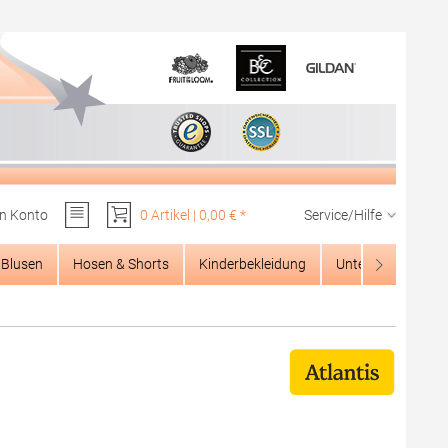
n Konto
0 Artikel | 0,00 € *
Service/Hilfe
Du hast 0 Produkte auf dem Merkzettel
Blusen
Hosen & Shorts
Kinderbekleidung
Unterwäsche