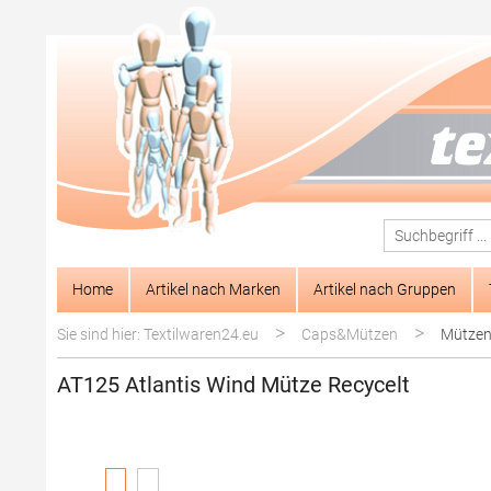
springen
Zur Hauptnavigation springen
Home
Artikel nach Marken
Artikel nach Gruppen
>
>
Sie sind hier: Textilwaren24.eu
Caps&Mützen
Mützen
AT125 Atlantis Wind Mütze Recycelt
Bildergalerie überspringen