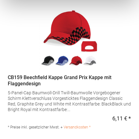
CB159 Beechfield Kappe Grand Prix Kappe mit
Flaggendesign
5-Panel-Cap Baumwoll-Drill Twill-Baumwolle Vorgebogener
Schirm Klettverschluss Vorgesticktes Flaggendesign Classic
Red, Graphite Grey und White mit Kontrastfarbe: BlackBlack und
Bright Royal mit Kontrastfarbe:
WhiteMaterialzusammensetzung: 100% BaumwolleArtikelname:
6,11 € *
Regu
Grand Prix Cap Angaben zur Produktsicherheit: Herst.-Nr.:
B159Hersteller: Beechfield Brands Europe B.V. Posthoornstraat
* Preise inkl. gesetzlicher Mwst. +
Versandkosten *
17 3011WD Rotterdam Niederlande E-Mail:
marketing@beechfield.com