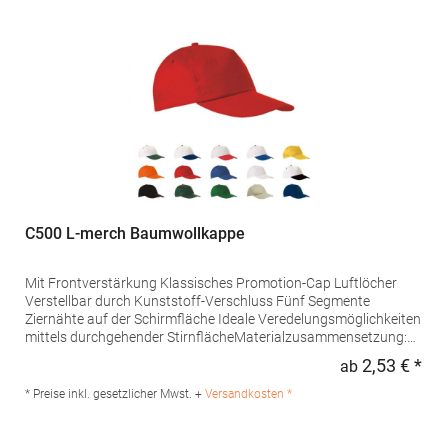
C500 L-merch Baumwollkappe
Mit Frontverstärkung Klassisches Promotion-Cap Luftlöcher
Verstellbar durch Kunststoff-Verschluss Fünf Segmente
Ziernähte auf der Schirmfläche Ideale Veredelungsmöglichkeiten
mittels durchgehender StirnflächeMaterialzusammensetzung:
100% BaumwolleAngaben zur Produktsicherheit: Herst.-Nr.:
2,53 € *
ab
Regu
C500Hersteller: printwear.eu GmbH & Co. KG Rheinlanddamm
199 44139 Dortmund Deutschland E-Mail: info@printwear.eu
* Preise inkl. gesetzlicher Mwst. +
Versandkosten *