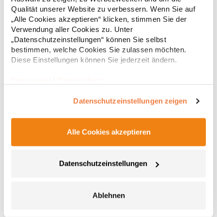
Regu
waschbarMaterialzusammensetzung: 96% Polyester / 4%
Qualität unserer Website zu verbessern. Wenn Sie auf
ElasthanArtikelname: Rope Detail Golf CapAngaben zur
* Preise inkl. gesetzlicher Mwst. +
Versandkosten *
„Alle Cookies akzeptieren“ klicken, stimmen Sie der
Produktsicherheit: Herst.-Nr.: B194R Hersteller: Beechfield
Verwendung aller Cookies zu. Unter
Brands Europe B.V. Posthoornstraat 17 301IWD Rotterdam
Niederlande E-Mail: marketing@beechfield.com
„Datenschutzeinstellungen“ können Sie selbst
bestimmen, welche Cookies Sie zulassen möchten.
Diese Einstellungen können Sie jederzeit ändern.
Impressum
|
Datenschutz
Datenschutzeinstellungen zeigen
Alle Cookies akzeptieren
AT505 Atlantis Original Fernfahrerkappe
Datenschutzeinstellungen
5-Panel-Cap Einheitsgröße Mesh hinten und seitlich
Strukturiertes Frontpanel Vorgebogener Schirm mit sechs
Ziernähten Kunststoff-Verschluss Schweißband in Polyester
Front und Schirm gepolstertMaterialzusammensetzung: 100%
Ablehnen
PolyesterArtikelname: Rapper CapAngaben zur
5,43 € *
Regu
Produktsicherheit: Herst.-Nr.: RAPPHersteller: Master Italia S.p.A.