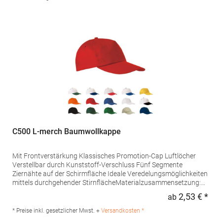
17 3011WD Rotterdam Niederlande E-Mail:
marketing@beechfield.com
C500 L-merch Baumwollkappe
Mit Frontverstärkung Klassisches Promotion-Cap Luftlöcher
Verstellbar durch Kunststoff-Verschluss Fünf Segmente
Ziernähte auf der Schirmfläche Ideale Veredelungsmöglichkeiten
mittels durchgehender StirnflächeMaterialzusammensetzung:
100% BaumwolleAngaben zur Produktsicherheit: Herst.-Nr.:
2,53 € *
ab
Regu
C500Hersteller: printwear.eu GmbH & Co. KG Rheinlanddamm
199 44139 Dortmund Deutschland E-Mail: info@printwear.eu
* Preise inkl. gesetzlicher Mwst. +
Versandkosten *