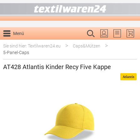
alt springen
Menü
Du hast 0 P
>
>
Sie sind hier: Textilwaren24.eu
Caps&Mützen
5-Panel-Caps
AT428 Atlantis Kinder Recy Five Kappe
Bildergalerie überspringen