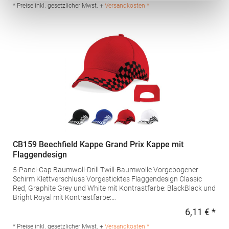
Via Giorgio La Pira 19 30027 San Donà di Piave Italien E-Mail:
* Preise inkl. gesetzlicher Mwst. +
Versandkosten *
hello@atlantisheadwear.com
CB159 Beechfield Kappe Grand Prix Kappe mit
Flaggendesign
5-Panel-Cap Baumwoll-Drill Twill-Baumwolle Vorgebogener
Schirm Klettverschluss Vorgesticktes Flaggendesign Classic
Red, Graphite Grey und White mit Kontrastfarbe: BlackBlack und
Bright Royal mit Kontrastfarbe:
WhiteMaterialzusammensetzung: 100% BaumwolleArtikelname:
6,11 € *
Regu
Grand Prix Cap Angaben zur Produktsicherheit: Herst.-Nr.:
B159Hersteller: Beechfield Brands Europe B.V. Posthoornstraat
* Preise inkl. gesetzlicher Mwst. +
Versandkosten *