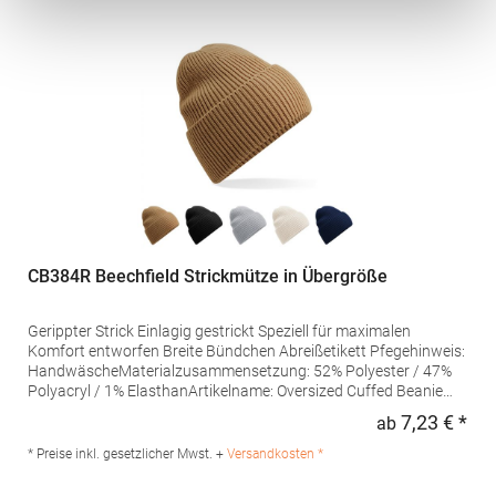
CB384R Beechfield Strickmütze in Übergröße
Gerippter Strick Einlagig gestrickt Speziell für maximalen
Komfort entworfen Breite Bündchen Abreißetikett Pfegehinweis:
HandwäscheMaterialzusammensetzung: 52% Polyester / 47%
Polyacryl / 1% ElasthanArtikelname: Oversized Cuffed Beanie
Angaben zur Produktsicherheit: Herst.-Nr.: B384RHersteller:
7,23 € *
ab
Regu
Beechfield Brands Europe B.V. Posthoornstraat 17 3011WD
Rotterdam Niederlande E-Mail: marketing@beechfield.com
* Preise inkl. gesetzlicher Mwst. +
Versandkosten *