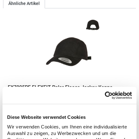
Ähnliche Artikel
FX7005PF FLEXFIT Polar Fleece Jockey Kappe
Flauschige Oberfläche, verstellbarer VerschlussPfegehinweis:
nicht waschbarGrammatur: 304
g/m²Materialzusammensetzung: 100% PolyesterAngaben zur
Diese Webseite verwendet Cookies
Produktsicherheit:Herst.-Nr.: 7005PFHersteller: TB International
GmbH Dr.-Robert-Murjahn-Str. 7 64372 Ober-Ramstadt
Wir verwenden Cookies, um Ihnen eine individualisierte
21,71 € *
Regu
Deutschland E-Mail: info@tbint.de
Auswahl zu zeigen, zu Werbezwecken und um die
* Preise inkl. gesetzlicher Mwst. +
Versandkosten *