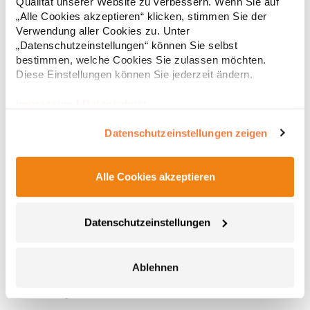
Qualität unserer Website zu verbessern. Wenn Sie auf
„Alle Cookies akzeptieren“ klicken, stimmen Sie der
Verwendung aller Cookies zu. Unter
„Datenschutzeinstellungen“ können Sie selbst
bestimmen, welche Cookies Sie zulassen möchten.
Diese Einstellungen können Sie jederzeit ändern.
Impressum
|
Datenschutz
Datenschutzeinstellungen zeigen
Alle Cookies akzeptieren
E3088 Promodoro Unisex Mütze
Beanie Single-Jersey 95% gekämmte Baumwolle / 5%
Datenschutzeinstellungen
PolyesterGrammatur: 180 g/m²Materialzusammensetzung: 95%
Baumwolle / 5% PolyesterAngaben zur Produktsicherheit:Herst.-
Nr.: 3088Hersteller: Promodoro Fashion GmbH Am Gatherhof 57
Ablehnen
40472 Düsseldorf Deutschland E-Mail: info@promodoro.de
7,87 € *
Regu
* Preise inkl. gesetzlicher Mwst. +
Versandkosten *