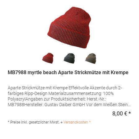
MB7988 myrtle beach Aparte Strickmütze mit Krempe
Aparte Strickmütze mit Krempe Effektvolle Akzente durch 2-
farbiges Ripp-Design Materialzusammensetzung: 100%
PolyacrylAngaben zur Produktsicherheit: Herst.-Nr.:
MB7988Hersteller: Gustav Daiber GmbH Vor dem Weißen Stein
25-31 72461 Albstadt Deutschland E-Mail: info@daiber.de
8,00 € *
Regu
* Preise inkl. gesetzlicher Mwst. +
Versandkosten *