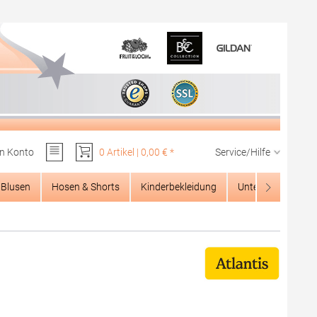
n Konto
0 Artikel | 0,00 € *
Service/Hilfe
Du hast 0 Produkte auf dem Merkzettel
Blusen
Hosen & Shorts
Kinderbekleidung
Unterwäsche