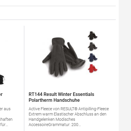
er
RT144 Result Winter Essentials
Polartherm Handschuhe
er aus
Active Fleece von RESULT® Antipilling-Fleece
Extrem warm Elastischer Abschluss an den
chaften
Handgelenken Modisches
 für
AccessoireGrammatur: 200
nweis:
g/m²Materialzusammensetzung: 100%