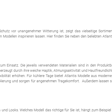
hutz vor unangenehmer Witterung ist, zeigt das vielseitige Sortim
en Modellen inspirieren lassen. Hier finden Sie neben den beliebten At
zum Einsatz. Die jeweils verwendeten Materialien sind in den Produk
erzeugt durch ihre weiche Haptik, Atmungsaktivität und Hautfreundlic
lexibilität erhöhen. Für kühlere Tage bietet Atlantis Modelle aus moder
isolierung und sorgen für angenehmen Tragekomfort. Außerdem lassen s
und Looks. Welches Modell das richtige für Sie ist, hängt zum Beispie