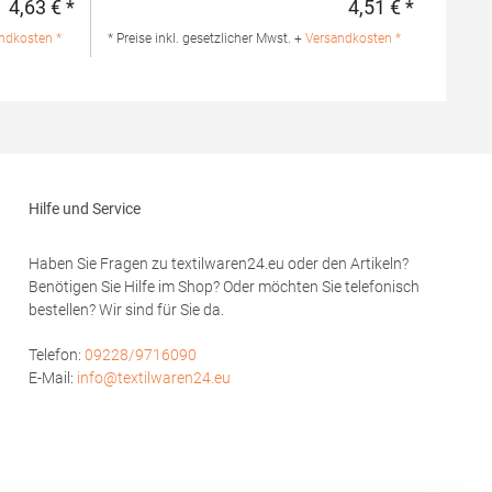
4,63 € *
4,51 € *
Regulärer Preis:
Regulärer 
PolyesterAngaben zur
 100%
Produktsicherheit:Herst.-Nr.:
ndkosten *
* Preise inkl. gesetzlicher Mwst. +
Versandkosten *
ck
R144XHersteller: Result Clothing Ltd.
Narcisova 1 821 01 Bratislava Slowakei E-
RHersteller:
Mail: sales@resultclothing.com
Pira 19
Mail:
Hilfe und Service
Haben Sie Fragen zu textilwaren24.eu oder den Artikeln?
Benötigen Sie Hilfe im Shop? Oder möchten Sie telefonisch
bestellen? Wir sind für Sie da.
Telefon:
09228/9716090
E-Mail:
info@textilwaren24.eu