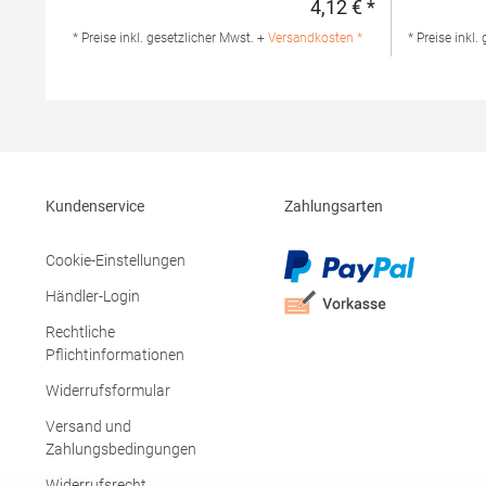
4,12 € *
Regulärer Preis
Gloves Angaben zur
Italia S.p.A
Produktsicherheit: Herst.-Nr.: B296Hersteller:
di Piave (VE
* Preise inkl. gesetzlicher Mwst. +
Versandkosten *
* Preise inkl.
Beechfield Brands Europe B.V.
Italyhttps:
Posthoornstraat 17 3011WD Rotterdam
info/Mater
Niederlande E-Mail:
marketing@beechfield.com
Kundenservice
Zahlungsarten
Cookie-Einstellungen
Händler-Login
Rechtliche
Pflichtinformationen
Widerrufsformular
Versand und
Zahlungsbedingungen
Widerrufsrecht