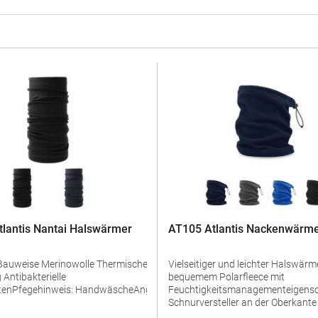
lantis Nantai Halswärmer
AT105 Atlantis Nackenwärm
eise Merinowolle Thermische
Vielseitiger und leichter Halswärm
le
bequemem Polarfleece mit
tenPfegehinweis: HandwäscheAngaben
Feuchtigkeitsmanagementeigens
Schnurversteller an der Oberkante
herheit: Herstellernummer:AT7001Master
vollständigen Verschluss Pfegehi