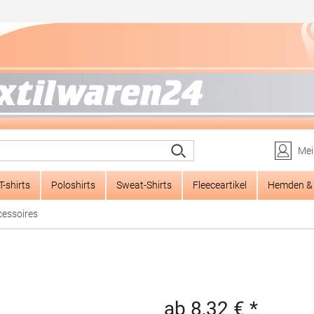
Mei
T-shirts
Poloshirts
Sweat-Shirts
Fleeceartikel
Hemden & 
cessoires
ab 8,32 € *