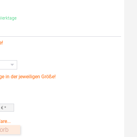
 Werktage
e!
ge in der jeweiligen Größe!
0
€ *
are...
orb