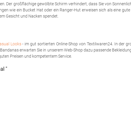
ten. Der großflächige gewölbte Schirm verhindert, dass Sie von Sonnenlich
ungen wie ein Bucket Hat oder ein Ranger-Hut erweisen sich als eine gu
hrem Gesicht und Nacken spendet.
Casual Looks
- im gut sortierten Online-Shop von Textilwaren24. In der 
nd Bandanas erwarten Sie in unserem Web-Shop dazu passende Bekleidung
n guten Preisen und kompetentem Service.
al "