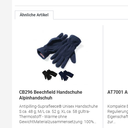
Ähnliche Artikel
CB296 Beechfield Handschuhe
AT7001 At
Alpinhandschuh
Antipilling-Suprafleece® Unisex Handschuhe
Kompakte Bauw
S ca. 48 g; M/L ca. 52 g; XL ca. 58 gUltra-
Regulierung Antibakteriel
Thermostoff - Wärme ohne
Eigenschaf
GewichtMaterialzusammensetzung: 100%
zur
PolyesterArtikelname: Suprafleece® Alpine
Produktsic