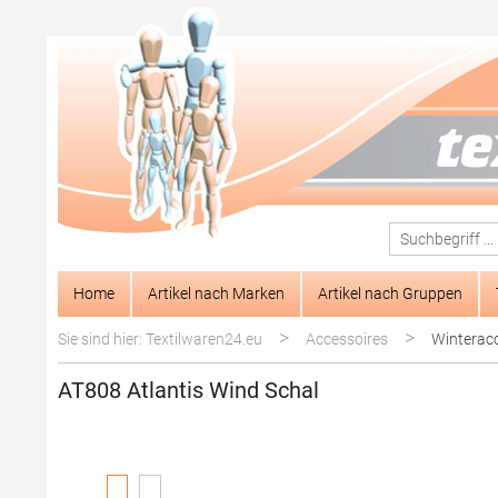
springen
Zur Hauptnavigation springen
Home
Artikel nach Marken
Artikel nach Gruppen
>
>
Sie sind hier: Textilwaren24.eu
Accessoires
Winterac
AT808 Atlantis Wind Schal
Bildergalerie überspringen