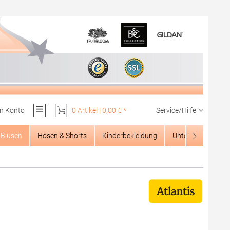
n Konto
0 Artikel | 0,00 € *
Service/Hilfe
Du hast 0 Produkte auf dem Merkzettel
Blusen
Hosen & Shorts
Kinderbekleidung
Unterwäsche