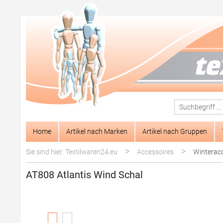
springen
Zur Hauptnavigation springen
Home
Artikel nach Marken
Artikel nach Gruppen
>
>
Sie sind hier: Textilwaren24.eu
Accessoires
Winterac
AT808 Atlantis Wind Schal
Bildergalerie überspringen