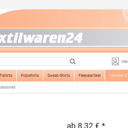
Mei
T-shirts
Poloshirts
Sweat-Shirts
Fleeceartikel
Hemden & 
cessoires
ab 8,32 € *