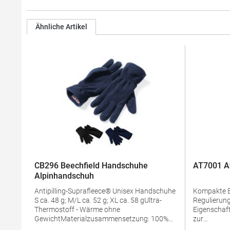
Ähnliche Artikel
CB296 Beechfield Handschuhe
AT7001 At
Alpinhandschuh
Antipilling-Suprafleece® Unisex Handschuhe
Kompakte Bauw
S ca. 48 g; M/L ca. 52 g; XL ca. 58 gUltra-
Regulierung Antibakteriel
Thermostoff - Wärme ohne
Eigenschaf
GewichtMaterialzusammensetzung: 100%
zur
PolyesterArtikelname: Suprafleece® Alpine
Produktsic