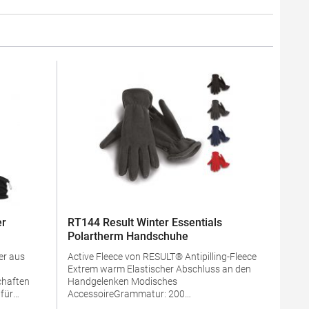
er
RT144 Result Winter Essentials
Polartherm Handschuhe
er aus
Active Fleece von RESULT® Antipilling-Fleece
Extrem warm Elastischer Abschluss an den
chaften
Handgelenken Modisches
 für
AccessoireGrammatur: 200
nweis:
g/m²Materialzusammensetzung: 100%