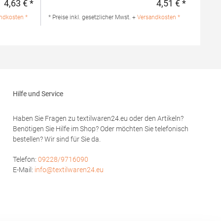
4,63 € *
4,51 € *
Regulärer Preis:
Regulärer 
PolyesterAngaben zur
 100%
Produktsicherheit:Herst.-Nr.:
ndkosten *
* Preise inkl. gesetzlicher Mwst. +
Versandkosten *
ck
R144XHersteller: Result Clothing Ltd.
Narcisova 1 821 01 Bratislava Slowakei E-
RHersteller:
Mail: sales@resultclothing.com
Pira 19
Mail:
Hilfe und Service
Haben Sie Fragen zu textilwaren24.eu oder den Artikeln?
Benötigen Sie Hilfe im Shop? Oder möchten Sie telefonisch
bestellen? Wir sind für Sie da.
Telefon:
09228/9716090
E-Mail:
info@textilwaren24.eu