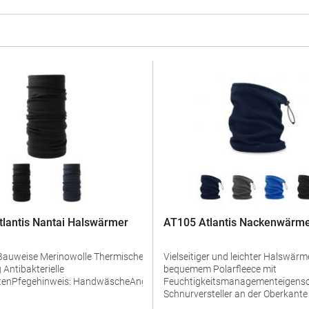
lantis Nantai Halswärmer
AT105 Atlantis Nackenwärm
eise Merinowolle Thermische
Vielseitiger und leichter Halswärm
le
bequemem Polarfleece mit
tenPfegehinweis: HandwäscheAngaben
Feuchtigkeitsmanagementeigens
Schnurversteller an der Oberkante
herheit: Herstellernummer:AT7001Master
vollständigen Verschluss Pfegehi