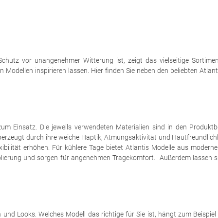
hutz vor unangenehmer Witterung ist, zeigt das vielseitige Sortim
en Modellen inspirieren lassen. Hier finden Sie neben den beliebten At
zum Einsatz. Die jeweils verwendeten Materialien sind in den Produk
erzeugt durch ihre weiche Haptik, Atmungsaktivität und Hautfreundlic
lexibilität erhöhen. Für kühlere Tage bietet Atlantis Modelle aus moder
isolierung und sorgen für angenehmen Tragekomfort. Außerdem lassen s
und Looks. Welches Modell das richtige für Sie ist, hängt zum Beispie