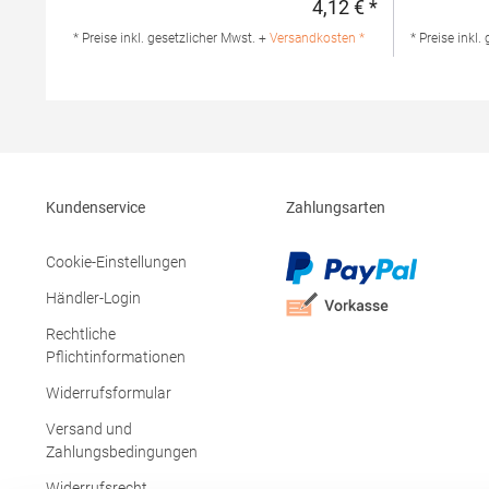
4,12 € *
Regulärer Preis
Gloves Angaben zur
Italia S.p.A
Produktsicherheit: Herst.-Nr.: B296Hersteller:
di Piave (VE
* Preise inkl. gesetzlicher Mwst. +
Versandkosten *
* Preise inkl.
Beechfield Brands Europe B.V.
Italyhttps:
Posthoornstraat 17 3011WD Rotterdam
info/Mater
Niederlande E-Mail:
marketing@beechfield.com
Kundenservice
Zahlungsarten
Cookie-Einstellungen
Händler-Login
Rechtliche
Pflichtinformationen
Widerrufsformular
Versand und
Zahlungsbedingungen
Widerrufsrecht