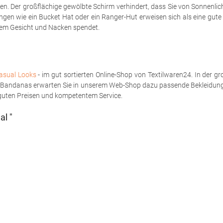
ten. Der großflächige gewölbte Schirm verhindert, dass Sie von Sonnenlich
ungen wie ein Bucket Hat oder ein Ranger-Hut erweisen sich als eine gu
hrem Gesicht und Nacken spendet.
Casual Looks
- im gut sortierten Online-Shop von Textilwaren24. In der 
nd Bandanas erwarten Sie in unserem Web-Shop dazu passende Bekleidung
n guten Preisen und kompetentem Service.
al "