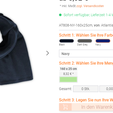
* inkl. MwSt.
zzgl. Versandkosten
Sofort verfügbar, Lieferzeit 1-4
AT808-NY-160x25cm
,
von
: Atlanti
Schritt 1: Wählen Sie Ihre Farb
Black
Dark Grey
Navy
Schritt 2: Wählen Sie Ihre Men
160 x 25 cm
8,32 € *
Gesamt:
0
Stk.
0,0
Schritt 3: Legen Sie nun Ihre W
In den Warenk