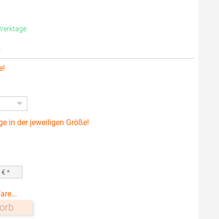
 Werktage
s
e!
ge in der jeweiligen Größe!
0
€ *
are...
orb