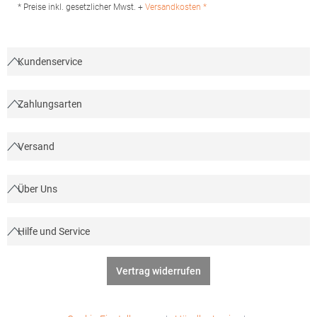
Produktsicherheit: Herst.-Nr.: 02888Hersteller: SOLO INVEST 92
* Preise inkl. gesetzlicher Mwst. +
Versandkosten *
Rue Réaumur 75002 Paris Frankreich E-Mail:
sols@soloinvest.com
Kundenservice
Zahlungsarten
Versand
Über Uns
Hilfe und Service
Vertrag widerrufen