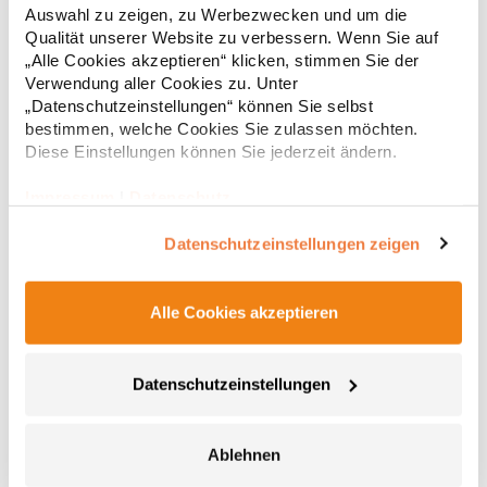
Rückenteil mit abgerundetem Saum 2 Seitentaschen mit
Auswahl zu zeigen, zu Werbezwecken und um die
Reißverschluss Eingenähter Schlüsselanhänger in Seitentasche
66,96 € *
ab
Qualität unserer Website zu verbessern. Wenn Sie auf
Regu
Reflektierende Paspeln und Reißverschlussanhänger
„Alle Cookies akzeptieren“ klicken, stimmen Sie der
Teilungsnähte Neutrales Größenetikett Atmungsaktiv,
* Preise inkl. gesetzlicher Mwst. +
Versandkosten *
wasserdicht 8.000 mm, winddicht Softshell-Bonded-Fleece bi-
Verwendung aller Cookies zu. Unter
elastischMaterialzusammensetzung: Außen: 95% Polyester / 5%
„Datenschutzeinstellungen“ können Sie selbst
Elasthan, Innen: 100% PolyesterAngaben zur
bestimmen, welche Cookies Sie zulassen möchten.
Produktsicherheit: Herst.-Nr.: 7845Hersteller: Promodoro
Diese Einstellungen können Sie jederzeit ändern.
Fashion GmbH Am Gatherhof 57 40472 Düsseldorf Deutschland
E-Mail: info@promodoro.de
Impressum
|
Datenschutz
Datenschutzeinstellungen zeigen
Alle Cookies akzeptieren
CEB001 Craghoppers Expert Thermo Weste
Datenschutzeinstellungen
69 cm Länge Vier Taschen Zwei aufgesetzte untere Taschen mit
Reißverschluss Eine verdeckte Innentasche mit Reißverschluss
Eine RFID-Passtasche Durchgehender Reißverschluss mit
Ablehnen
Abdeckung innen und Kinnschutz Verstellbarer Kordelzug im