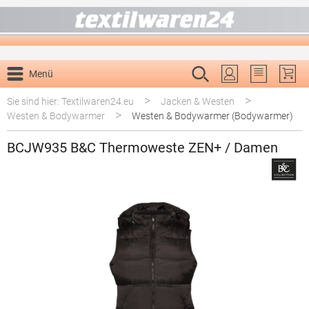
alt springen
Menü
Du hast 0 P
>
>
Sie sind hier: Textilwaren24.eu
Jacken & Westen
>
Westen & Bodywarmer
Westen & Bodywarmer (Bodywarmer)
BCJW935 B&C Thermoweste ZEN+ / Damen
Bildergalerie überspringen