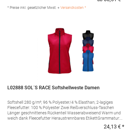
Regu
100 % PolyesterMaterialzusammensetzung: Außen+Innen: 100%
Nylon, Wattierung: 100% PolyesterAngaben zur
* Preise inkl. gesetzlicher Mwst. +
Versandkosten *
Produktsicherheit: Herst.-Nr.: 7635Hersteller: Promodoro
Fashion GmbH Am Gatherhof 57 40472 Düsseldorf Deutschland
E-Mail: info@promodoro.de
L02888 SOL´S RACE Softshellweste Damen
Softshell 280 g/m²; 96 % Polyester/4 % Elasthan; 2-lagiges
Fleecefutter: 100 % Polyester Zwei Reißverschluss-Taschen
Länger geschnittenes Rückenteil Wasserabweisend Warm und
weich dank Fleecefutter Heraustrennbares EtikettGrammatur:
280 g/m²Materialzusammensetzung: Außen: 96% Polyester / 4%
24,13 € *
Regu
Elasthan; Futter: 100% PolyesterAngaben zur