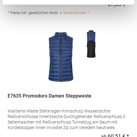
Bund Die rechte Außentasche dient auch als Staufach
87,35 € *
Regu
Wärmewert 2 Füllung: 140 g/m² Materialzusammensetzung:
100% Polyamid; Füllung: 100% PolyesterAngaben zur
* Preise inkl. gesetzlicher Mwst. +
Versandkosten *
Produktsicherheit: Herst.-Nr.: CEB001Hersteller: REGATTA
Polska sp 2.0.0 UI Czestochowska 5 32085 Modlnica Polen E-
Mail: germansalesadmin@regatta.com
E7635 Promodoro Damen Steppweste
Wattierte Weste Stehkragen Kinnschutz Wasserdichte
Reißverschlüsse Innentasche Durchgehender Reißverschluss 2
Seitentaschen mit Reißverschluss Tunnelzug am Saum mit
Kordelstopper innen Invisible Zip zum Veredeln Neutrales
Größenetikett Außen-/Innenmaterial 100 % Nylon, Wattierung
60,51 € *
ab