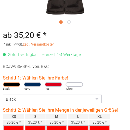
ab 35,20 € *
* inkl. MwSt.
zzgl. Versandkosten
Sofort verfügbar, Lieferzeit 1-4 Werktage
BCJW935-BK-L
,
von
: B&C
Schritt 1: Wählen Sie Ihre Farbe!
Black
Navy
Red
White
Schritt 2: Wählen Sie Ihre Menge in der jeweiligen Größe!
XS
S
M
L
XL
35,20 € *
35,20 € *
35,20 € *
35,20 € *
35,20 € *