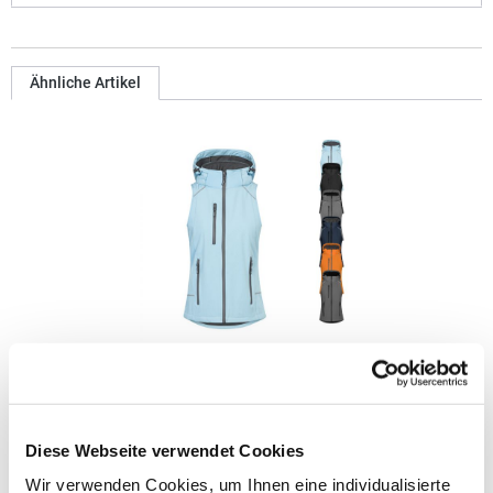
Ähnliche Artikel
E7845 Promodoro Damen Softshellweste mit Kapuze
Weste Abnehmbare und volumenregulierbare Kapuze
Diese Webseite verwendet Cookies
Wasserdichte Reißverschlüsse Kinnschutz Napoleontasche
Tunnelzug am Saum mit Kordelstopper innen Verlängertes
Wir verwenden Cookies, um Ihnen eine individualisierte