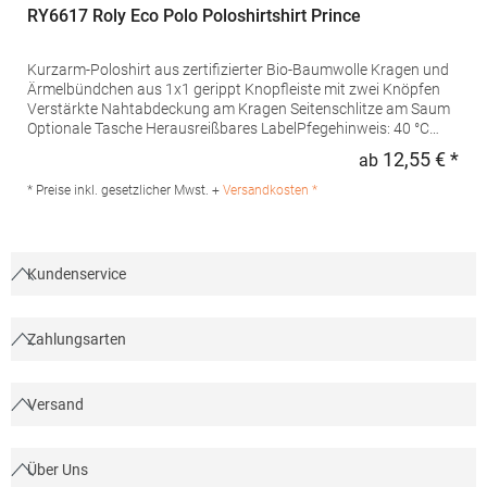
RY6617 Roly Eco Polo Poloshirtshirt Prince
Kurzarm-Poloshirt aus zertifizierter Bio-Baumwolle Kragen und
Ärmelbündchen aus 1x1 gerippt Knopfleiste mit zwei Knöpfen
Verstärkte Nahtabdeckung am Kragen Seitenschlitze am Saum
Optionale Tasche Herausreißbares LabelPfegehinweis: 40 °C
waschbarBügeln erlaubtGrammatur: 210
12,55 € *
ab
Regu
g/m²Materialzusammensetzung: 100% Baumwolle (Heather
Grey: 85% Baumwolle / 15% Viskose)Angaben zur
* Preise inkl. gesetzlicher Mwst. +
Versandkosten *
Produktsicherheit:Herst.-Nr.: PO6617Hersteller: GORFACTORY
S.A Ctra. Santomera / Abanilla Km 8.8 30620 Fortuna (Murcia)
Spanien E-Mail: info@gorfactory.es
Kundenservice
Zahlungsarten
Versand
Über Uns