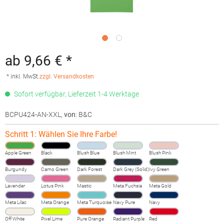
ab 9,66 € *
* inkl. MwSt.
zzgl. Versandkosten
Sofort verfügbar, Lieferzeit 1-4 Werktage
BCPU424-AN-XXL
,
von
: B&C
Schritt 1: Wählen Sie Ihre Farbe!
Apple Green
Black
Blush Blue
Blush Mint
Blush Pink
Burgundy
Camo Green
Dark Forest
Dark Grey (Solid)
Ivy Green
Lavender
Lotus Pink
Mastic
Meta Fuchsia
Meta Gold
Meta Lilac
Meta Orange
Meta Turquoise
Navy Pure
Navy
Off White
Pixel Lime
Pure Orange
Radiant Purple
Red