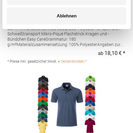
W475 Henbury Herren Coolplus®
Ablehnen
feuchtigkeitsregulierendes Poloshirt
Set-In-Ärmel Seitenschlitze Coolplus®-Polyester für optimalen
Schweißtransport Mikro-Piqué Flachstrick-Kragen und -
Bündchen Easy CareGrammatur: 180
g/m²Materialzusammensetzung: 100% PolyesterAngaben zur
Produktsicherheit: Herst.-Nr.: H475Hersteller: Henbury BV
18,10 € *
ab
Regu
Kingsfordweg 151 1043GR Amsterdam Niederlande E-Mail:
marketing@henbury.com
* Preise inkl. gesetzlicher Mwst. +
Versandkosten *