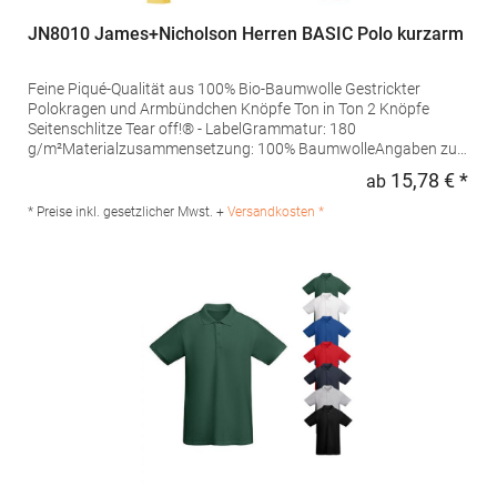
JN8010 James+Nicholson Herren BASIC Polo kurzarm
Feine Piqué-Qualität aus 100% Bio-Baumwolle Gestrickter
Polokragen und Armbündchen Knöpfe Ton in Ton 2 Knöpfe
Seitenschlitze Tear off!® - LabelGrammatur: 180
g/m²Materialzusammensetzung: 100% BaumwolleAngaben zur
Produktsicherheit: Herst.-Nr.: JN8010Hersteller: Gustav Daiber
15,78 € *
ab
Regu
GmbH Vor dem Weißen Stein 25-31 72461 Albstadt Deutschland
E-Mail: info@daiber.de
* Preise inkl. gesetzlicher Mwst. +
Versandkosten *