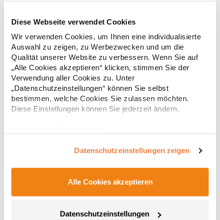
Diese Webseite verwendet Cookies
RT312 Result WORK-GUARD Apex Poloshirt Kurzarm
Wir verwenden Cookies, um Ihnen eine individualisierte
Auswahl zu zeigen, zu Werbezwecken und um die
Strapazierfähiges Polohemd aus Mischgewebe Overlock-Nähte
Qualität unserer Website zu verbessern. Wenn Sie auf
mit Polyfilm für Formstabilität Flachstrick-Kragen und
„Alle Cookies akzeptieren“ klicken, stimmen Sie der
Ärmelbündchen in Rippstrick Doppelnähte an Schultern
Verwendung aller Cookies zu. Unter
Verstärkte Nähte an stark beanspruchten Stellen Neutrales
„Datenschutzeinstellungen“ können Sie selbst
Etikett im Kragen für die einfache Veredelung/Personalisierung
16,05 € *
ab
bestimmen, welche Cookies Sie zulassen möchten.
Regu
Verstärkte Knopfleiste mit drei Knöpfen Aufgesetzte
Brusttasche mit Knopfverschluss Verstärkte Seitenschlitze
Diese Einstellungen können Sie jederzeit ändern.
* Preise inkl. gesetzlicher Mwst. +
Versandkosten *
Ersatzknopf Stehkragen Angesetzte Ärmel Weiches Piquet-
Gewebe mit COOL-DRY feuchtigkeitsabsorbierenden
Impressum
|
Datenschutz
Eigenschaften, Atmungsaktivität und Verzugkontrolle Weicher,
lose hängender Taschenbeutel innen für einfache Veredelung
Datenschutzeinstellungen zeigen
auf der linken BrustseiteGrammatur: 200
g/m²Materialzusammensetzung: 50% Polyester / 50%
BaumwolleAngaben zur Produktsicherheit: Herst.-Nr.:
R312XHersteller: Result Clothing Ltd. Narcisova 1 821 01
Alle Cookies akzeptieren
Bratislava Slowakei E-Mail: sales@resultclothing.com
Datenschutzeinstellungen