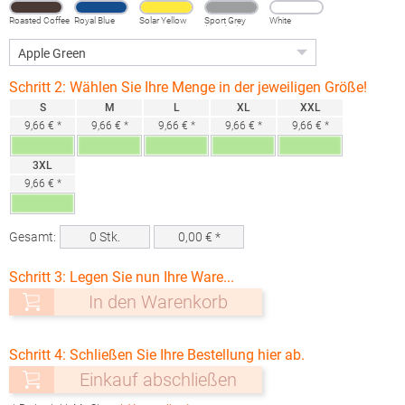
Roasted Coffee
Royal Blue
Solar Yellow
Sport Grey
White
(Heather)
Schritt 2: Wählen Sie Ihre Menge in der jeweiligen Größe!
S
M
L
XL
XXL
9,66 € *
9,66 € *
9,66 € *
9,66 € *
9,66 € *
3XL
9,66 € *
Gesamt:
0
Stk.
0,00
€ *
Schritt 3: Legen Sie nun Ihre Ware...
In den Warenkorb
Schritt 4: Schließen Sie Ihre Bestellung hier ab.
Einkauf abschließen