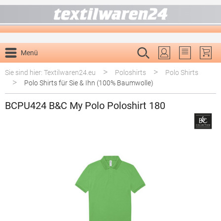
alt springen
Menü
Du hast 0 P
>
>
Sie sind hier: Textilwaren24.eu
Poloshirts
Polo Shirts
>
Polo Shirts für Sie & Ihn (100% Baumwolle)
BCPU424 B&C My Polo Poloshirt 180
Bildergalerie überspringen