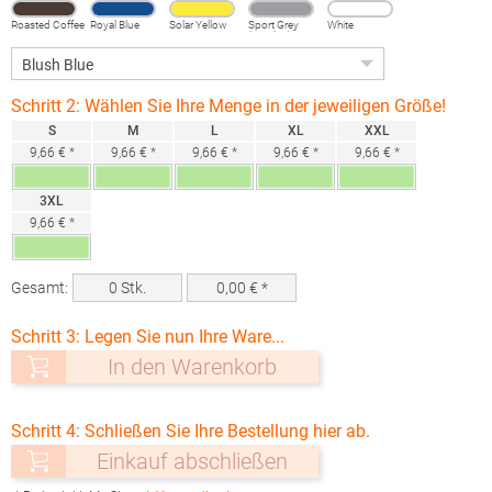
Roasted Coffee
Royal Blue
Solar Yellow
Sport Grey
White
(Heather)
Schritt 2: Wählen Sie Ihre Menge in der jeweiligen Größe!
S
M
L
XL
XXL
9,66 € *
9,66 € *
9,66 € *
9,66 € *
9,66 € *
3XL
9,66 € *
Gesamt:
0
Stk.
0,00
€ *
Schritt 3: Legen Sie nun Ihre Ware...
In den Warenkorb
Schritt 4: Schließen Sie Ihre Bestellung hier ab.
Einkauf abschließen