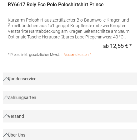
RY6617 Roly Eco Polo Poloshirtshirt Prince
Kurzarm-Poloshirt aus zertifizierter Bio-Baumwolle Kragen und
Ärmelbündchen aus 1x1 gerippt Knopfleiste mit zwei Knöpfen
Verstärkte Nahtabdeckung am Kragen Seitenschlitze am Saum
Optionale Tasche Herausreißbares LabelPfegehinweis: 40 °C
waschbarBügeln erlaubtGrammatur: 210
12,55 € *
ab
Regu
g/m²Materialzusammensetzung: 100% Baumwolle (Heather
Grey: 85% Baumwolle / 15% Viskose)Angaben zur
* Preise inkl. gesetzlicher Mwst. +
Versandkosten *
Produktsicherheit:Herst.-Nr.: PO6617Hersteller: GORFACTORY
S.A Ctra. Santomera / Abanilla Km 8.8 30620 Fortuna (Murcia)
Spanien E-Mail: info@gorfactory.es
Kundenservice
Zahlungsarten
Versand
Über Uns