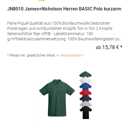
JN8010 James+Nicholson Herren BASIC Polo kurzarm
Feine Piqué-Qualität aus 100% Bio-Baumwolle Gestrickter
Polokragen und Armbündchen Knöpfe Ton in Ton 2 Knöpfe
Seitenschlitze Tear off!® - LabelGrammatur: 180
g/m²Materialzusammensetzung: 100% BaumwolleAngaben zur
Produktsicherheit: Herst.-Nr.: JN8010Hersteller: Gustav Daiber
15,78 € *
ab
Regu
GmbH Vor dem Weißen Stein 25-31 72461 Albstadt Deutschland
E-Mail: info@daiber.de
* Preise inkl. gesetzlicher Mwst. +
Versandkosten *