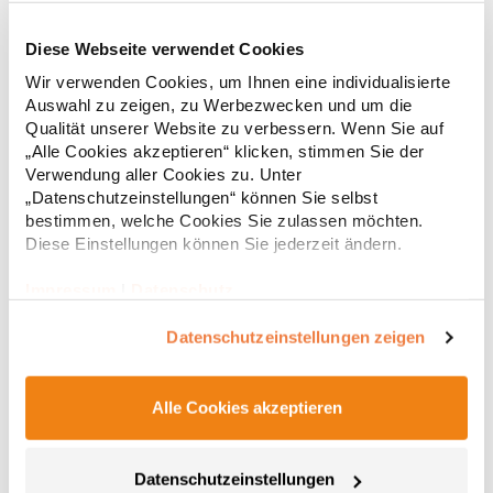
Diese Webseite verwendet Cookies
RT312 Result WORK-GUARD Apex Poloshirt Kurzarm
Wir verwenden Cookies, um Ihnen eine individualisierte
Auswahl zu zeigen, zu Werbezwecken und um die
Strapazierfähiges Polohemd aus Mischgewebe Overlock-Nähte
Qualität unserer Website zu verbessern. Wenn Sie auf
mit Polyfilm für Formstabilität Flachstrick-Kragen und
„Alle Cookies akzeptieren“ klicken, stimmen Sie der
Ärmelbündchen in Rippstrick Doppelnähte an Schultern
Verwendung aller Cookies zu. Unter
Verstärkte Nähte an stark beanspruchten Stellen Neutrales
„Datenschutzeinstellungen“ können Sie selbst
Etikett im Kragen für die einfache Veredelung/Personalisierung
16,05 € *
ab
bestimmen, welche Cookies Sie zulassen möchten.
Regu
Verstärkte Knopfleiste mit drei Knöpfen Aufgesetzte
Brusttasche mit Knopfverschluss Verstärkte Seitenschlitze
Diese Einstellungen können Sie jederzeit ändern.
* Preise inkl. gesetzlicher Mwst. +
Versandkosten *
Ersatzknopf Stehkragen Angesetzte Ärmel Weiches Piquet-
Gewebe mit COOL-DRY feuchtigkeitsabsorbierenden
Impressum
|
Datenschutz
Eigenschaften, Atmungsaktivität und Verzugkontrolle Weicher,
lose hängender Taschenbeutel innen für einfache Veredelung
Datenschutzeinstellungen zeigen
auf der linken BrustseiteGrammatur: 200
g/m²Materialzusammensetzung: 50% Polyester / 50%
BaumwolleAngaben zur Produktsicherheit: Herst.-Nr.:
R312XHersteller: Result Clothing Ltd. Narcisova 1 821 01
Alle Cookies akzeptieren
Bratislava Slowakei E-Mail: sales@resultclothing.com
Datenschutzeinstellungen