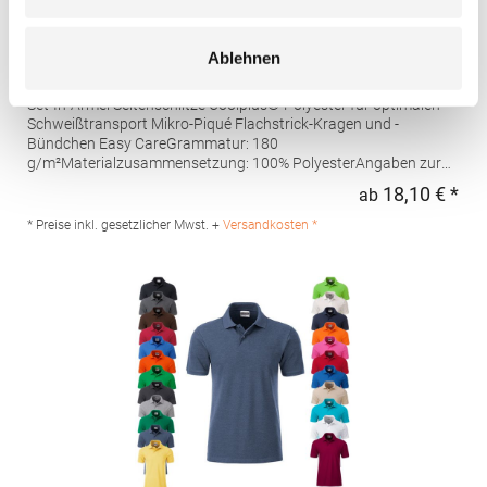
W475 Henbury Herren Coolplus®
Ablehnen
feuchtigkeitsregulierendes Poloshirt
Set-In-Ärmel Seitenschlitze Coolplus®-Polyester für optimalen
Schweißtransport Mikro-Piqué Flachstrick-Kragen und -
Bündchen Easy CareGrammatur: 180
g/m²Materialzusammensetzung: 100% PolyesterAngaben zur
Produktsicherheit: Herst.-Nr.: H475Hersteller: Henbury BV
18,10 € *
ab
Regu
Kingsfordweg 151 1043GR Amsterdam Niederlande E-Mail:
marketing@henbury.com
* Preise inkl. gesetzlicher Mwst. +
Versandkosten *