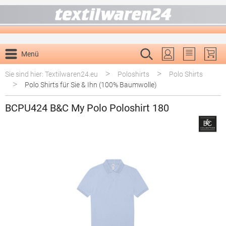
alt springen
Menü
Du hast 0 P
>
>
Sie sind hier: Textilwaren24.eu
Poloshirts
Polo Shirts
>
Polo Shirts für Sie & Ihn (100% Baumwolle)
BCPU424 B&C My Polo Poloshirt 180
Bildergalerie überspringen