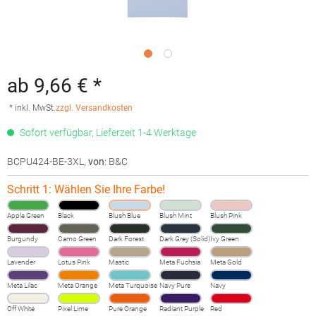
ab 9,66 € *
* inkl. MwSt.
zzgl. Versandkosten
Sofort verfügbar, Lieferzeit 1-4 Werktage
BCPU424-BE-3XL
,
von
: B&C
Schritt 1: Wählen Sie Ihre Farbe!
Apple Green
Black
Blush Blue
Blush Mint
Blush Pink
Burgundy
Camo Green
Dark Forest
Dark Grey (Solid)
Ivy Green
Lavender
Lotus Pink
Mastic
Meta Fuchsia
Meta Gold
Meta Lilac
Meta Orange
Meta Turquoise
Navy Pure
Navy
Off White
Pixel Lime
Pure Orange
Radiant Purple
Red