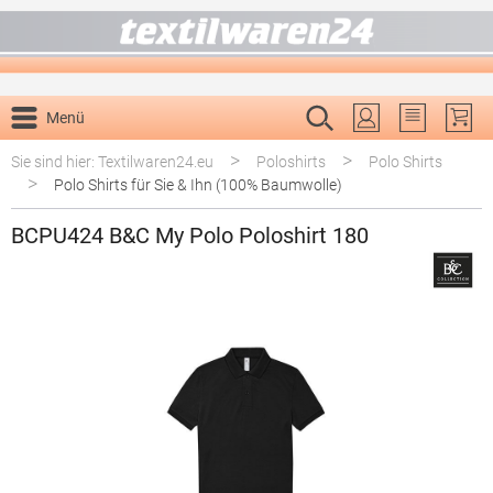
alt springen
Menü
Du hast 0 P
>
>
Sie sind hier: Textilwaren24.eu
Poloshirts
Polo Shirts
>
Polo Shirts für Sie & Ihn (100% Baumwolle)
BCPU424 B&C My Polo Poloshirt 180
Bildergalerie überspringen