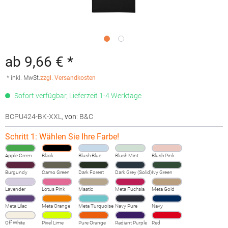
ab 9,66 € *
* inkl. MwSt.
zzgl. Versandkosten
Sofort verfügbar, Lieferzeit 1-4 Werktage
BCPU424-BK-XXL
,
von
: B&C
Schritt 1: Wählen Sie Ihre Farbe!
Apple Green
Black
Blush Blue
Blush Mint
Blush Pink
Burgundy
Camo Green
Dark Forest
Dark Grey (Solid)
Ivy Green
Lavender
Lotus Pink
Mastic
Meta Fuchsia
Meta Gold
Meta Lilac
Meta Orange
Meta Turquoise
Navy Pure
Navy
Off White
Pixel Lime
Pure Orange
Radiant Purple
Red