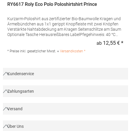
RY6617 Roly Eco Polo Poloshirtshirt Prince
Kurzarm-Poloshirt aus zertifizierter Bio-Baumwolle Kragen und
Ärmelbündchen aus 1x1 gerippt Knopfleiste mit zwei Knöpfen
Verstärkte Nahtabdeckung am Kragen Seitenschlitze am Saum
Optionale Tasche Herausreißbares LabelPfegehinweis: 40 °C
waschbarBügeln erlaubtGrammatur: 210
12,55 € *
ab
Regu
g/m²Materialzusammensetzung: 100% Baumwolle (Heather
Grey: 85% Baumwolle / 15% Viskose)Angaben zur
* Preise inkl. gesetzlicher Mwst. +
Versandkosten *
Produktsicherheit:Herst.-Nr.: PO6617Hersteller: GORFACTORY
S.A Ctra. Santomera / Abanilla Km 8.8 30620 Fortuna (Murcia)
Spanien E-Mail: info@gorfactory.es
Kundenservice
Zahlungsarten
Versand
Über Uns