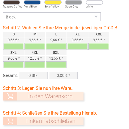
Roasted Coffee
Royal Blue
Solar Yellow
Sport Grey
White
(Heather)
Schritt 2: Wählen Sie Ihre Menge in der jeweiligen Größe!
S
M
L
XL
XXL
9,66 € *
9,66 € *
9,66 € *
9,66 € *
9,66 € *
3XL
4XL
5XL
9,66 € *
12,55 € *
12,55 € *
Gesamt:
0
Stk.
0,00
€ *
Schritt 3: Legen Sie nun Ihre Ware...
In den Warenkorb
Schritt 4: Schließen Sie Ihre Bestellung hier ab.
Einkauf abschließen