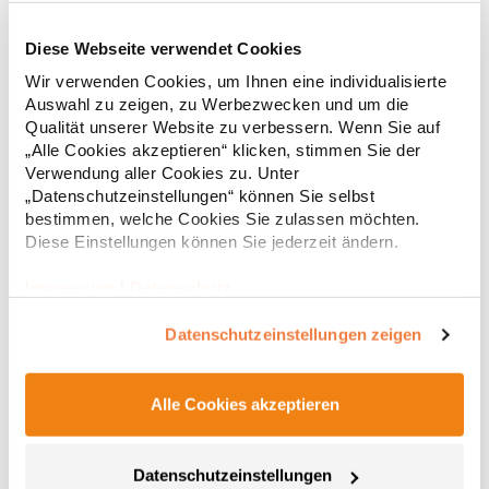
Diese Webseite verwendet Cookies
RT312 Result WORK-GUARD Apex Poloshirt Kurzarm
Wir verwenden Cookies, um Ihnen eine individualisierte
Auswahl zu zeigen, zu Werbezwecken und um die
Strapazierfähiges Polohemd aus Mischgewebe Overlock-Nähte
Qualität unserer Website zu verbessern. Wenn Sie auf
mit Polyfilm für Formstabilität Flachstrick-Kragen und
„Alle Cookies akzeptieren“ klicken, stimmen Sie der
Ärmelbündchen in Rippstrick Doppelnähte an Schultern
Verwendung aller Cookies zu. Unter
Verstärkte Nähte an stark beanspruchten Stellen Neutrales
„Datenschutzeinstellungen“ können Sie selbst
Etikett im Kragen für die einfache Veredelung/Personalisierung
16,05 € *
ab
bestimmen, welche Cookies Sie zulassen möchten.
Regu
Verstärkte Knopfleiste mit drei Knöpfen Aufgesetzte
Brusttasche mit Knopfverschluss Verstärkte Seitenschlitze
Diese Einstellungen können Sie jederzeit ändern.
* Preise inkl. gesetzlicher Mwst. +
Versandkosten *
Ersatzknopf Stehkragen Angesetzte Ärmel Weiches Piquet-
Gewebe mit COOL-DRY feuchtigkeitsabsorbierenden
Impressum
|
Datenschutz
Eigenschaften, Atmungsaktivität und Verzugkontrolle Weicher,
lose hängender Taschenbeutel innen für einfache Veredelung
Datenschutzeinstellungen zeigen
auf der linken BrustseiteGrammatur: 200
g/m²Materialzusammensetzung: 50% Polyester / 50%
BaumwolleAngaben zur Produktsicherheit: Herst.-Nr.:
R312XHersteller: Result Clothing Ltd. Narcisova 1 821 01
Alle Cookies akzeptieren
Bratislava Slowakei E-Mail: sales@resultclothing.com
Datenschutzeinstellungen