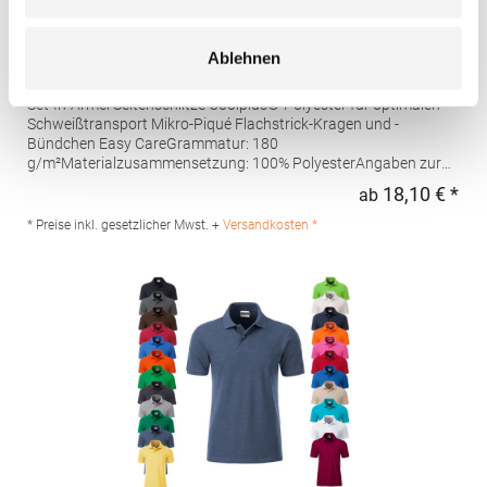
W475 Henbury Herren Coolplus®
Ablehnen
feuchtigkeitsregulierendes Poloshirt
Set-In-Ärmel Seitenschlitze Coolplus®-Polyester für optimalen
Schweißtransport Mikro-Piqué Flachstrick-Kragen und -
Bündchen Easy CareGrammatur: 180
g/m²Materialzusammensetzung: 100% PolyesterAngaben zur
Produktsicherheit: Herst.-Nr.: H475Hersteller: Henbury BV
18,10 € *
ab
Regu
Kingsfordweg 151 1043GR Amsterdam Niederlande E-Mail:
marketing@henbury.com
* Preise inkl. gesetzlicher Mwst. +
Versandkosten *