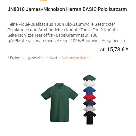
JN8010 James+Nicholson Herren BASIC Polo kurzarm
Feine Piqué-Qualität aus 100% Bio-Baumwolle Gestrickter
Polokragen und Armbündchen Knöpfe Ton in Ton 2 Knöpfe
Seitenschlitze Tear off!® - LabelGrammatur: 180
g/m²Materialzusammensetzung: 100% BaumwolleAngaben zur
Produktsicherheit: Herst.-Nr.: JN8010Hersteller: Gustav Daiber
15,78 € *
ab
Regu
GmbH Vor dem Weißen Stein 25-31 72461 Albstadt Deutschland
E-Mail: info@daiber.de
* Preise inkl. gesetzlicher Mwst. +
Versandkosten *