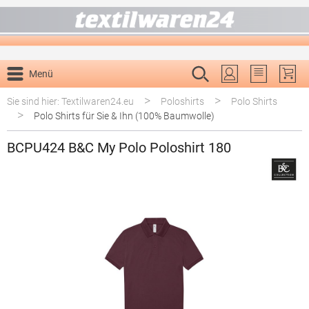
alt springen
Menü
Du hast 0 P
>
>
Sie sind hier: Textilwaren24.eu
Poloshirts
Polo Shirts
>
Polo Shirts für Sie & Ihn (100% Baumwolle)
BCPU424 B&C My Polo Poloshirt 180
Bildergalerie überspringen