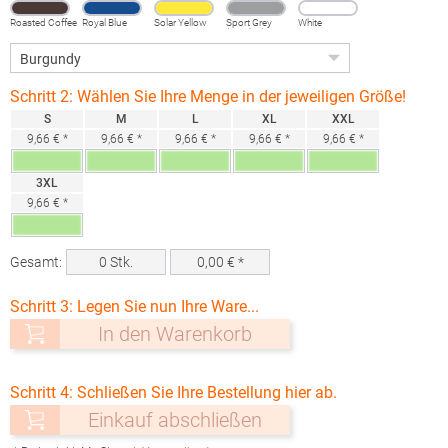
Roasted Coffee
Royal Blue
Solar Yellow
Sport Grey
White
(Heather)
Schritt 2: Wählen Sie Ihre Menge in der jeweiligen Größe!
S
M
L
XL
XXL
9,66 € *
9,66 € *
9,66 € *
9,66 € *
9,66 € *
3XL
9,66 € *
Gesamt:
0
Stk.
0,00
€ *
Schritt 3: Legen Sie nun Ihre Ware...
In den Warenkorb
Schritt 4: Schließen Sie Ihre Bestellung hier ab.
Einkauf abschließen