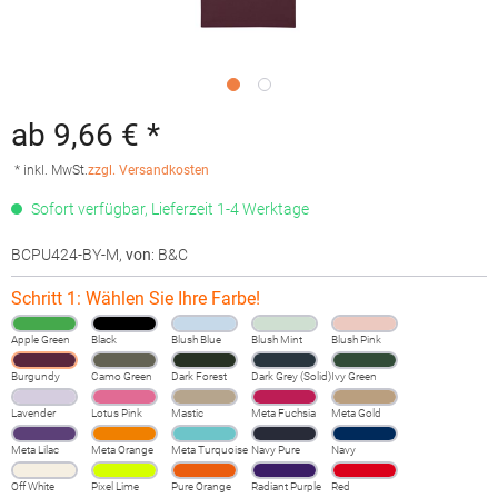
ab 9,66 € *
* inkl. MwSt.
zzgl. Versandkosten
Sofort verfügbar, Lieferzeit 1-4 Werktage
BCPU424-BY-M
,
von
: B&C
Schritt 1: Wählen Sie Ihre Farbe!
Apple Green
Black
Blush Blue
Blush Mint
Blush Pink
Burgundy
Camo Green
Dark Forest
Dark Grey (Solid)
Ivy Green
Lavender
Lotus Pink
Mastic
Meta Fuchsia
Meta Gold
Meta Lilac
Meta Orange
Meta Turquoise
Navy Pure
Navy
Off White
Pixel Lime
Pure Orange
Radiant Purple
Red