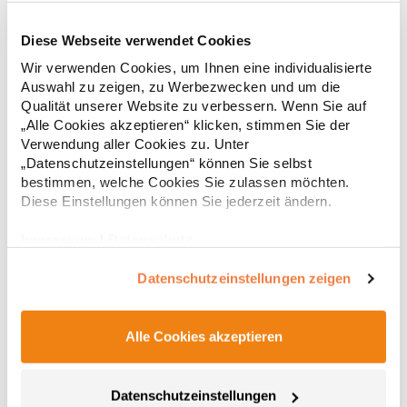
Diese Webseite verwendet Cookies
RT312 Result WORK-GUARD Apex Poloshirt Kurzarm
Wir verwenden Cookies, um Ihnen eine individualisierte
Auswahl zu zeigen, zu Werbezwecken und um die
Strapazierfähiges Polohemd aus Mischgewebe Overlock-Nähte
Qualität unserer Website zu verbessern. Wenn Sie auf
mit Polyfilm für Formstabilität Flachstrick-Kragen und
„Alle Cookies akzeptieren“ klicken, stimmen Sie der
Ärmelbündchen in Rippstrick Doppelnähte an Schultern
Verwendung aller Cookies zu. Unter
Verstärkte Nähte an stark beanspruchten Stellen Neutrales
„Datenschutzeinstellungen“ können Sie selbst
Etikett im Kragen für die einfache Veredelung/Personalisierung
16,05 € *
ab
bestimmen, welche Cookies Sie zulassen möchten.
Regu
Verstärkte Knopfleiste mit drei Knöpfen Aufgesetzte
Brusttasche mit Knopfverschluss Verstärkte Seitenschlitze
Diese Einstellungen können Sie jederzeit ändern.
* Preise inkl. gesetzlicher Mwst. +
Versandkosten *
Ersatzknopf Stehkragen Angesetzte Ärmel Weiches Piquet-
Gewebe mit COOL-DRY feuchtigkeitsabsorbierenden
Impressum
|
Datenschutz
Eigenschaften, Atmungsaktivität und Verzugkontrolle Weicher,
lose hängender Taschenbeutel innen für einfache Veredelung
Datenschutzeinstellungen zeigen
auf der linken BrustseiteGrammatur: 200
g/m²Materialzusammensetzung: 50% Polyester / 50%
BaumwolleAngaben zur Produktsicherheit: Herst.-Nr.:
R312XHersteller: Result Clothing Ltd. Narcisova 1 821 01
Alle Cookies akzeptieren
Bratislava Slowakei E-Mail: sales@resultclothing.com
Datenschutzeinstellungen