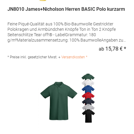
JN8010 James+Nicholson Herren BASIC Polo kurzarm
Feine Piqué-Qualität aus 100% Bio-Baumwolle Gestrickter
Polokragen und Armbündchen Knöpfe Ton in Ton 2 Knöpfe
Seitenschlitze Tear off!® - LabelGrammatur: 180
g/m²Materialzusammensetzung: 100% BaumwolleAngaben zur
Produktsicherheit: Herst.-Nr.: JN8010Hersteller: Gustav Daiber
15,78 € *
ab
Regu
GmbH Vor dem Weißen Stein 25-31 72461 Albstadt Deutschland
E-Mail: info@daiber.de
* Preise inkl. gesetzlicher Mwst. +
Versandkosten *