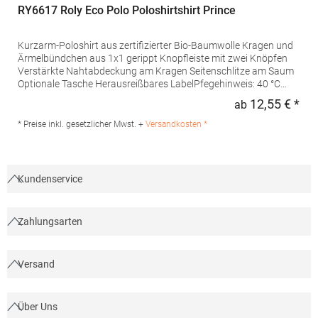
RY6617 Roly Eco Polo Poloshirtshirt Prince
Kurzarm-Poloshirt aus zertifizierter Bio-Baumwolle Kragen und
Ärmelbündchen aus 1x1 gerippt Knopfleiste mit zwei Knöpfen
Verstärkte Nahtabdeckung am Kragen Seitenschlitze am Saum
Optionale Tasche Herausreißbares LabelPfegehinweis: 40 °C
waschbarBügeln erlaubtGrammatur: 210
12,55 € *
ab
Regu
g/m²Materialzusammensetzung: 100% Baumwolle (Heather
Grey: 85% Baumwolle / 15% Viskose)Angaben zur
* Preise inkl. gesetzlicher Mwst. +
Versandkosten *
Produktsicherheit:Herst.-Nr.: PO6617Hersteller: GORFACTORY
S.A Ctra. Santomera / Abanilla Km 8.8 30620 Fortuna (Murcia)
Spanien E-Mail: info@gorfactory.es
Kundenservice
Zahlungsarten
Versand
Über Uns