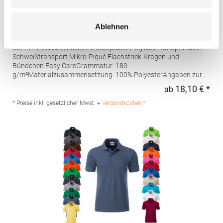
W475 Henbury Herren Coolplus®
Ablehnen
feuchtigkeitsregulierendes Poloshirt
Set-In-Ärmel Seitenschlitze Coolplus®-Polyester für optimalen
Schweißtransport Mikro-Piqué Flachstrick-Kragen und -
Bündchen Easy CareGrammatur: 180
g/m²Materialzusammensetzung: 100% PolyesterAngaben zur
Produktsicherheit: Herst.-Nr.: H475Hersteller: Henbury BV
18,10 € *
ab
Regu
Kingsfordweg 151 1043GR Amsterdam Niederlande E-Mail:
marketing@henbury.com
* Preise inkl. gesetzlicher Mwst. +
Versandkosten *