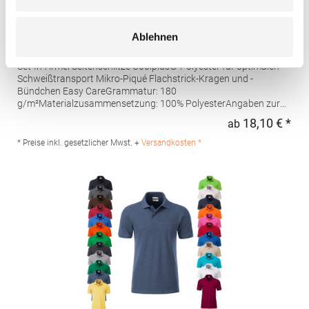
W475 Henbury Herren Coolplus®
Ablehnen
feuchtigkeitsregulierendes Poloshirt
Set-In-Ärmel Seitenschlitze Coolplus®-Polyester für optimalen
Schweißtransport Mikro-Piqué Flachstrick-Kragen und -
Bündchen Easy CareGrammatur: 180
g/m²Materialzusammensetzung: 100% PolyesterAngaben zur
Produktsicherheit: Herst.-Nr.: H475Hersteller: Henbury BV
18,10 € *
ab
Regu
Kingsfordweg 151 1043GR Amsterdam Niederlande E-Mail:
marketing@henbury.com
* Preise inkl. gesetzlicher Mwst. +
Versandkosten *