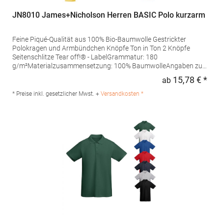
JN8010 James+Nicholson Herren BASIC Polo kurzarm
Feine Piqué-Qualität aus 100% Bio-Baumwolle Gestrickter
Polokragen und Armbündchen Knöpfe Ton in Ton 2 Knöpfe
Seitenschlitze Tear off!® - LabelGrammatur: 180
g/m²Materialzusammensetzung: 100% BaumwolleAngaben zur
Produktsicherheit: Herst.-Nr.: JN8010Hersteller: Gustav Daiber
15,78 € *
ab
Regu
GmbH Vor dem Weißen Stein 25-31 72461 Albstadt Deutschland
E-Mail: info@daiber.de
* Preise inkl. gesetzlicher Mwst. +
Versandkosten *