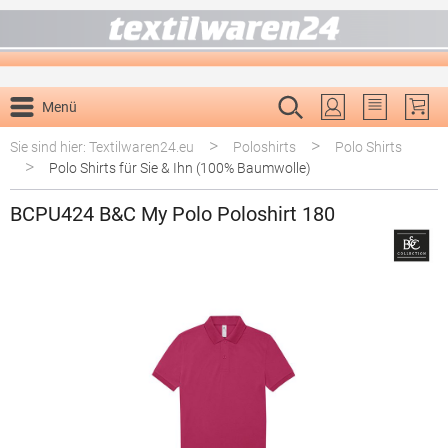
alt springen
Menü
Du hast 0 P
>
>
Sie sind hier: Textilwaren24.eu
Poloshirts
Polo Shirts
>
Polo Shirts für Sie & Ihn (100% Baumwolle)
BCPU424 B&C My Polo Poloshirt 180
Bildergalerie überspringen