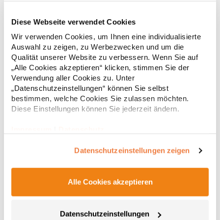
Diese Webseite verwendet Cookies
RT312 Result WORK-GUARD Apex Poloshirt Kurzarm
Wir verwenden Cookies, um Ihnen eine individualisierte
Auswahl zu zeigen, zu Werbezwecken und um die
Strapazierfähiges Polohemd aus Mischgewebe Overlock-Nähte
Qualität unserer Website zu verbessern. Wenn Sie auf
mit Polyfilm für Formstabilität Flachstrick-Kragen und
„Alle Cookies akzeptieren“ klicken, stimmen Sie der
Ärmelbündchen in Rippstrick Doppelnähte an Schultern
Verwendung aller Cookies zu. Unter
Verstärkte Nähte an stark beanspruchten Stellen Neutrales
„Datenschutzeinstellungen“ können Sie selbst
Etikett im Kragen für die einfache Veredelung/Personalisierung
16,05 € *
ab
bestimmen, welche Cookies Sie zulassen möchten.
Regu
Verstärkte Knopfleiste mit drei Knöpfen Aufgesetzte
Brusttasche mit Knopfverschluss Verstärkte Seitenschlitze
Diese Einstellungen können Sie jederzeit ändern.
* Preise inkl. gesetzlicher Mwst. +
Versandkosten *
Ersatzknopf Stehkragen Angesetzte Ärmel Weiches Piquet-
Gewebe mit COOL-DRY feuchtigkeitsabsorbierenden
Impressum
|
Datenschutz
Eigenschaften, Atmungsaktivität und Verzugkontrolle Weicher,
lose hängender Taschenbeutel innen für einfache Veredelung
Datenschutzeinstellungen zeigen
auf der linken BrustseiteGrammatur: 200
g/m²Materialzusammensetzung: 50% Polyester / 50%
BaumwolleAngaben zur Produktsicherheit: Herst.-Nr.:
R312XHersteller: Result Clothing Ltd. Narcisova 1 821 01
Alle Cookies akzeptieren
Bratislava Slowakei E-Mail: sales@resultclothing.com
Datenschutzeinstellungen