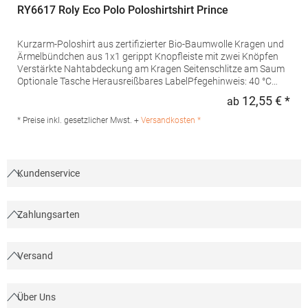
RY6617 Roly Eco Polo Poloshirtshirt Prince
Kurzarm-Poloshirt aus zertifizierter Bio-Baumwolle Kragen und
Ärmelbündchen aus 1x1 gerippt Knopfleiste mit zwei Knöpfen
Verstärkte Nahtabdeckung am Kragen Seitenschlitze am Saum
Optionale Tasche Herausreißbares LabelPfegehinweis: 40 °C
waschbarBügeln erlaubtGrammatur: 210
12,55 € *
ab
Regu
g/m²Materialzusammensetzung: 100% Baumwolle (Heather
Grey: 85% Baumwolle / 15% Viskose)Angaben zur
* Preise inkl. gesetzlicher Mwst. +
Versandkosten *
Produktsicherheit:Herst.-Nr.: PO6617Hersteller: GORFACTORY
S.A Ctra. Santomera / Abanilla Km 8.8 30620 Fortuna (Murcia)
Spanien E-Mail: info@gorfactory.es
Kundenservice
Zahlungsarten
Versand
Über Uns