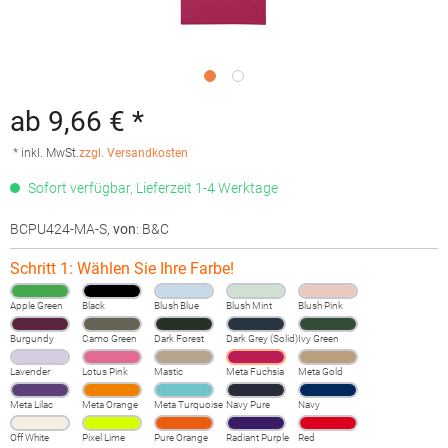
ab 9,66 € *
* inkl. MwSt.
zzgl. Versandkosten
Sofort verfügbar, Lieferzeit 1-4 Werktage
BCPU424-MA-S
,
von
: B&C
Schritt 1: Wählen Sie Ihre Farbe!
Apple Green
Black
Blush Blue
Blush Mint
Blush Pink
Burgundy
Camo Green
Dark Forest
Dark Grey (Solid)
Ivy Green
Lavender
Lotus Pink
Mastic
Meta Fuchsia
Meta Gold
Meta Lilac
Meta Orange
Meta Turquoise
Navy Pure
Navy
Off White
Pixel Lime
Pure Orange
Radiant Purple
Red