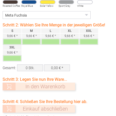
Roasted Coffee
Royal Blue
Solar Yellow
Sport Grey
White
(Heather)
Schritt 2: Wählen Sie Ihre Menge in der jeweiligen Größe!
S
M
L
XL
XXL
9,66 € *
9,66 € *
9,66 € *
9,66 € *
9,66 € *
3XL
9,66 € *
Gesamt:
0
Stk.
0,00
€ *
Schritt 3: Legen Sie nun Ihre Ware...
In den Warenkorb
Schritt 4: Schließen Sie Ihre Bestellung hier ab.
Einkauf abschließen