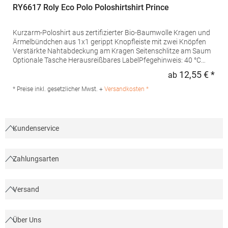
RY6617 Roly Eco Polo Poloshirtshirt Prince
Kurzarm-Poloshirt aus zertifizierter Bio-Baumwolle Kragen und
Ärmelbündchen aus 1x1 gerippt Knopfleiste mit zwei Knöpfen
Verstärkte Nahtabdeckung am Kragen Seitenschlitze am Saum
Optionale Tasche Herausreißbares LabelPfegehinweis: 40 °C
waschbarBügeln erlaubtGrammatur: 210
12,55 € *
ab
Regu
g/m²Materialzusammensetzung: 100% Baumwolle (Heather
Grey: 85% Baumwolle / 15% Viskose)Angaben zur
* Preise inkl. gesetzlicher Mwst. +
Versandkosten *
Produktsicherheit:Herst.-Nr.: PO6617Hersteller: GORFACTORY
S.A Ctra. Santomera / Abanilla Km 8.8 30620 Fortuna (Murcia)
Spanien E-Mail: info@gorfactory.es
Kundenservice
Zahlungsarten
Versand
Über Uns