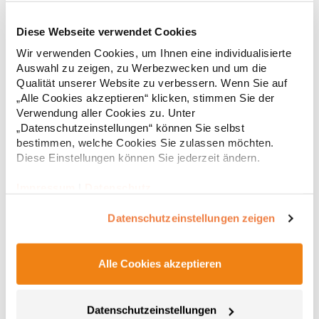
Diese Webseite verwendet Cookies
RT312 Result WORK-GUARD Apex Poloshirt Kurzarm
Wir verwenden Cookies, um Ihnen eine individualisierte
Auswahl zu zeigen, zu Werbezwecken und um die
Strapazierfähiges Polohemd aus Mischgewebe Overlock-Nähte
Qualität unserer Website zu verbessern. Wenn Sie auf
mit Polyfilm für Formstabilität Flachstrick-Kragen und
„Alle Cookies akzeptieren“ klicken, stimmen Sie der
Ärmelbündchen in Rippstrick Doppelnähte an Schultern
Verwendung aller Cookies zu. Unter
Verstärkte Nähte an stark beanspruchten Stellen Neutrales
„Datenschutzeinstellungen“ können Sie selbst
Etikett im Kragen für die einfache Veredelung/Personalisierung
16,05 € *
ab
bestimmen, welche Cookies Sie zulassen möchten.
Regu
Verstärkte Knopfleiste mit drei Knöpfen Aufgesetzte
Brusttasche mit Knopfverschluss Verstärkte Seitenschlitze
Diese Einstellungen können Sie jederzeit ändern.
* Preise inkl. gesetzlicher Mwst. +
Versandkosten *
Ersatzknopf Stehkragen Angesetzte Ärmel Weiches Piquet-
Gewebe mit COOL-DRY feuchtigkeitsabsorbierenden
Impressum
|
Datenschutz
Eigenschaften, Atmungsaktivität und Verzugkontrolle Weicher,
lose hängender Taschenbeutel innen für einfache Veredelung
Datenschutzeinstellungen zeigen
auf der linken BrustseiteGrammatur: 200
g/m²Materialzusammensetzung: 50% Polyester / 50%
BaumwolleAngaben zur Produktsicherheit: Herst.-Nr.:
R312XHersteller: Result Clothing Ltd. Narcisova 1 821 01
Alle Cookies akzeptieren
Bratislava Slowakei E-Mail: sales@resultclothing.com
Datenschutzeinstellungen