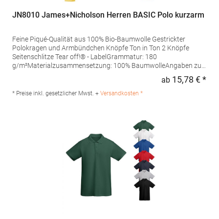
JN8010 James+Nicholson Herren BASIC Polo kurzarm
Feine Piqué-Qualität aus 100% Bio-Baumwolle Gestrickter
Polokragen und Armbündchen Knöpfe Ton in Ton 2 Knöpfe
Seitenschlitze Tear off!® - LabelGrammatur: 180
g/m²Materialzusammensetzung: 100% BaumwolleAngaben zur
Produktsicherheit: Herst.-Nr.: JN8010Hersteller: Gustav Daiber
15,78 € *
ab
Regu
GmbH Vor dem Weißen Stein 25-31 72461 Albstadt Deutschland
E-Mail: info@daiber.de
* Preise inkl. gesetzlicher Mwst. +
Versandkosten *