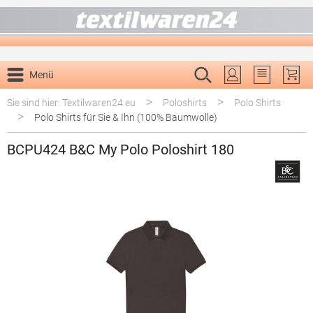
alt springen
Menü
Du hast 0 P
>
>
Sie sind hier: Textilwaren24.eu
Poloshirts
Polo Shirts
>
Polo Shirts für Sie & Ihn (100% Baumwolle)
BCPU424 B&C My Polo Poloshirt 180
Bildergalerie überspringen