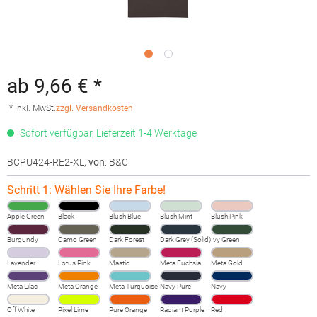
ab 9,66 € *
* inkl. MwSt.
zzgl. Versandkosten
Sofort verfügbar, Lieferzeit 1-4 Werktage
BCPU424-RE2-XL
,
von
: B&C
Schritt 1: Wählen Sie Ihre Farbe!
Apple Green
Black
Blush Blue
Blush Mint
Blush Pink
Burgundy
Camo Green
Dark Forest
Dark Grey (Solid)
Ivy Green
Lavender
Lotus Pink
Mastic
Meta Fuchsia
Meta Gold
Meta Lilac
Meta Orange
Meta Turquoise
Navy Pure
Navy
Off White
Pixel Lime
Pure Orange
Radiant Purple
Red