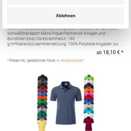
W475 Henbury Herren Coolplus®
Ablehnen
feuchtigkeitsregulierendes Poloshirt
Set-In-Ärmel Seitenschlitze Coolplus®-Polyester für optimalen
Schweißtransport Mikro-Piqué Flachstrick-Kragen und -
Bündchen Easy CareGrammatur: 180
g/m²Materialzusammensetzung: 100% PolyesterAngaben zur
Produktsicherheit: Herst.-Nr.: H475Hersteller: Henbury BV
18,10 € *
ab
Regu
Kingsfordweg 151 1043GR Amsterdam Niederlande E-Mail:
marketing@henbury.com
* Preise inkl. gesetzlicher Mwst. +
Versandkosten *