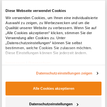
Diese Webseite verwendet Cookies
RT312 Result WORK-GUARD Apex Poloshirt Kurzarm
Wir verwenden Cookies, um Ihnen eine individualisierte
Auswahl zu zeigen, zu Werbezwecken und um die
Strapazierfähiges Polohemd aus Mischgewebe Overlock-Nähte
Qualität unserer Website zu verbessern. Wenn Sie auf
mit Polyfilm für Formstabilität Flachstrick-Kragen und
„Alle Cookies akzeptieren“ klicken, stimmen Sie der
Ärmelbündchen in Rippstrick Doppelnähte an Schultern
Verwendung aller Cookies zu. Unter
Verstärkte Nähte an stark beanspruchten Stellen Neutrales
„Datenschutzeinstellungen“ können Sie selbst
Etikett im Kragen für die einfache Veredelung/Personalisierung
16,05 € *
ab
bestimmen, welche Cookies Sie zulassen möchten.
Regu
Verstärkte Knopfleiste mit drei Knöpfen Aufgesetzte
Brusttasche mit Knopfverschluss Verstärkte Seitenschlitze
Diese Einstellungen können Sie jederzeit ändern.
* Preise inkl. gesetzlicher Mwst. +
Versandkosten *
Ersatzknopf Stehkragen Angesetzte Ärmel Weiches Piquet-
Gewebe mit COOL-DRY feuchtigkeitsabsorbierenden
Impressum
|
Datenschutz
Eigenschaften, Atmungsaktivität und Verzugkontrolle Weicher,
lose hängender Taschenbeutel innen für einfache Veredelung
Datenschutzeinstellungen zeigen
auf der linken BrustseiteGrammatur: 200
g/m²Materialzusammensetzung: 50% Polyester / 50%
BaumwolleAngaben zur Produktsicherheit: Herst.-Nr.:
R312XHersteller: Result Clothing Ltd. Narcisova 1 821 01
Alle Cookies akzeptieren
Bratislava Slowakei E-Mail: sales@resultclothing.com
Datenschutzeinstellungen