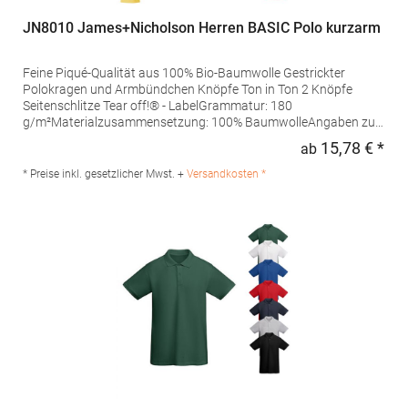
JN8010 James+Nicholson Herren BASIC Polo kurzarm
Feine Piqué-Qualität aus 100% Bio-Baumwolle Gestrickter
Polokragen und Armbündchen Knöpfe Ton in Ton 2 Knöpfe
Seitenschlitze Tear off!® - LabelGrammatur: 180
g/m²Materialzusammensetzung: 100% BaumwolleAngaben zur
Produktsicherheit: Herst.-Nr.: JN8010Hersteller: Gustav Daiber
15,78 € *
ab
Regu
GmbH Vor dem Weißen Stein 25-31 72461 Albstadt Deutschland
E-Mail: info@daiber.de
* Preise inkl. gesetzlicher Mwst. +
Versandkosten *