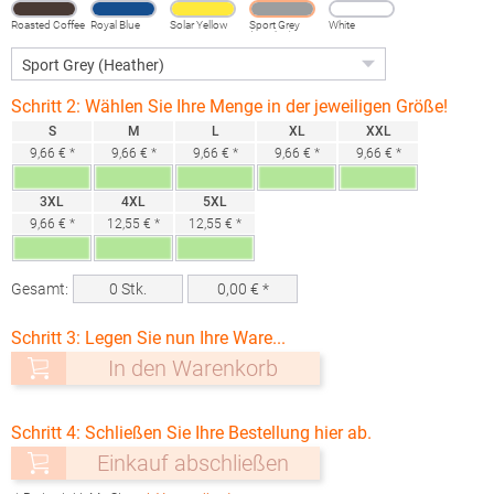
Roasted Coffee
Royal Blue
Solar Yellow
Sport Grey
White
(Heather)
Schritt 2: Wählen Sie Ihre Menge in der jeweiligen Größe!
S
M
L
XL
XXL
9,66 € *
9,66 € *
9,66 € *
9,66 € *
9,66 € *
3XL
4XL
5XL
9,66 € *
12,55 € *
12,55 € *
Gesamt:
0
Stk.
0,00
€ *
Schritt 3: Legen Sie nun Ihre Ware...
In den Warenkorb
Schritt 4: Schließen Sie Ihre Bestellung hier ab.
Einkauf abschließen