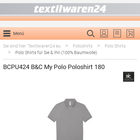
alt springen
Menü
Du hast 0 P
>
>
Sie sind hier: Textilwaren24.eu
Poloshirts
Polo Shirts
>
Polo Shirts für Sie & Ihn (100% Baumwolle)
BCPU424 B&C My Polo Poloshirt 180
Bildergalerie überspringen