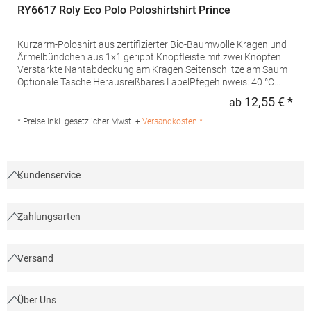
RY6617 Roly Eco Polo Poloshirtshirt Prince
Kurzarm-Poloshirt aus zertifizierter Bio-Baumwolle Kragen und
Ärmelbündchen aus 1x1 gerippt Knopfleiste mit zwei Knöpfen
Verstärkte Nahtabdeckung am Kragen Seitenschlitze am Saum
Optionale Tasche Herausreißbares LabelPfegehinweis: 40 °C
waschbarBügeln erlaubtGrammatur: 210
12,55 € *
ab
Regu
g/m²Materialzusammensetzung: 100% Baumwolle (Heather
Grey: 85% Baumwolle / 15% Viskose)Angaben zur
* Preise inkl. gesetzlicher Mwst. +
Versandkosten *
Produktsicherheit:Herst.-Nr.: PO6617Hersteller: GORFACTORY
S.A Ctra. Santomera / Abanilla Km 8.8 30620 Fortuna (Murcia)
Spanien E-Mail: info@gorfactory.es
Kundenservice
Zahlungsarten
Versand
Über Uns