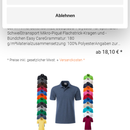
W475 Henbury Herren Coolplus®
Ablehnen
feuchtigkeitsregulierendes Poloshirt
Set-In-Ärmel Seitenschlitze Coolplus®-Polyester für optimalen
Schweißtransport Mikro-Piqué Flachstrick-Kragen und -
Bündchen Easy CareGrammatur: 180
g/m²Materialzusammensetzung: 100% PolyesterAngaben zur
Produktsicherheit: Herst.-Nr.: H475Hersteller: Henbury BV
18,10 € *
ab
Regu
Kingsfordweg 151 1043GR Amsterdam Niederlande E-Mail:
marketing@henbury.com
* Preise inkl. gesetzlicher Mwst. +
Versandkosten *