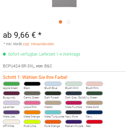
ab 9,66 € *
* inkl. MwSt.
zzgl. Versandkosten
Sofort verfügbar, Lieferzeit 1-4 Werktage
BCPU424-SR-3XL
,
von
: B&C
Schritt 1: Wählen Sie Ihre Farbe!
Apple Green
Black
Blush Blue
Blush Mint
Blush Pink
Burgundy
Camo Green
Dark Forest
Dark Grey (Solid)
Ivy Green
Lavender
Lotus Pink
Mastic
Meta Fuchsia
Meta Gold
Meta Lilac
Meta Orange
Meta Turquoise
Navy Pure
Navy
Off White
Pixel Lime
Pure Orange
Radiant Purple
Red