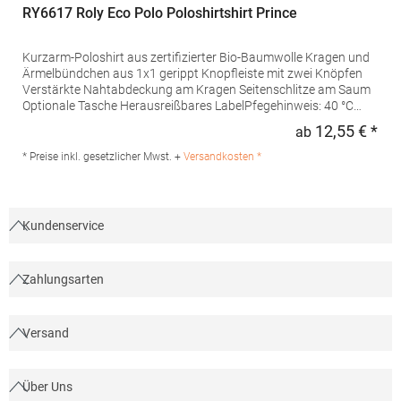
RY6617 Roly Eco Polo Poloshirtshirt Prince
Kurzarm-Poloshirt aus zertifizierter Bio-Baumwolle Kragen und
Ärmelbündchen aus 1x1 gerippt Knopfleiste mit zwei Knöpfen
Verstärkte Nahtabdeckung am Kragen Seitenschlitze am Saum
Optionale Tasche Herausreißbares LabelPfegehinweis: 40 °C
waschbarBügeln erlaubtGrammatur: 210
12,55 € *
ab
Regu
g/m²Materialzusammensetzung: 100% Baumwolle (Heather
Grey: 85% Baumwolle / 15% Viskose)Angaben zur
* Preise inkl. gesetzlicher Mwst. +
Versandkosten *
Produktsicherheit:Herst.-Nr.: PO6617Hersteller: GORFACTORY
S.A Ctra. Santomera / Abanilla Km 8.8 30620 Fortuna (Murcia)
Spanien E-Mail: info@gorfactory.es
Kundenservice
Zahlungsarten
Versand
Über Uns