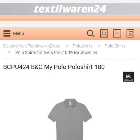
alt springen
Menü
Du hast 0 P
>
>
Sie sind hier: Textilwaren24.eu
Poloshirts
Polo Shirts
>
Polo Shirts für Sie & Ihn (100% Baumwolle)
BCPU424 B&C My Polo Poloshirt 180
Bildergalerie überspringen