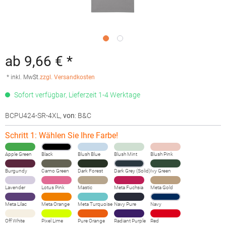
ab 9,66 € *
* inkl. MwSt.
zzgl. Versandkosten
Sofort verfügbar, Lieferzeit 1-4 Werktage
BCPU424-SR-4XL
,
von
: B&C
Schritt 1: Wählen Sie Ihre Farbe!
Apple Green
Black
Blush Blue
Blush Mint
Blush Pink
Burgundy
Camo Green
Dark Forest
Dark Grey (Solid)
Ivy Green
Lavender
Lotus Pink
Mastic
Meta Fuchsia
Meta Gold
Meta Lilac
Meta Orange
Meta Turquoise
Navy Pure
Navy
Off White
Pixel Lime
Pure Orange
Radiant Purple
Red