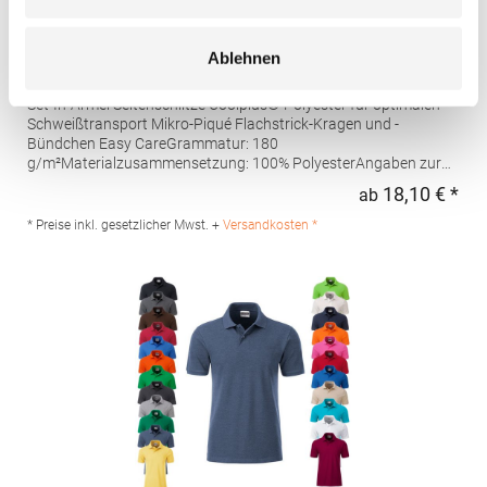
W475 Henbury Herren Coolplus®
Ablehnen
feuchtigkeitsregulierendes Poloshirt
Set-In-Ärmel Seitenschlitze Coolplus®-Polyester für optimalen
Schweißtransport Mikro-Piqué Flachstrick-Kragen und -
Bündchen Easy CareGrammatur: 180
g/m²Materialzusammensetzung: 100% PolyesterAngaben zur
Produktsicherheit: Herst.-Nr.: H475Hersteller: Henbury BV
18,10 € *
ab
Regu
Kingsfordweg 151 1043GR Amsterdam Niederlande E-Mail:
marketing@henbury.com
* Preise inkl. gesetzlicher Mwst. +
Versandkosten *