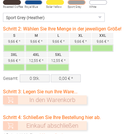
Roasted Coffee
Royal Blue
Solar Yellow
Sport Grey
White
(Heather)
Schritt 2: Wählen Sie Ihre Menge in der jeweiligen Größe!
S
M
L
XL
XXL
9,66 € *
9,66 € *
9,66 € *
9,66 € *
9,66 € *
3XL
4XL
5XL
9,66 € *
12,55 € *
12,55 € *
Gesamt:
0
Stk.
0,00
€ *
Schritt 3: Legen Sie nun Ihre Ware...
In den Warenkorb
Schritt 4: Schließen Sie Ihre Bestellung hier ab.
Einkauf abschließen