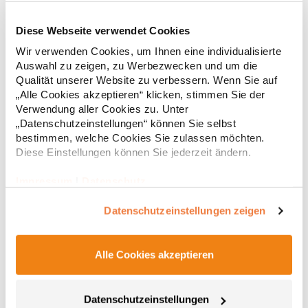
Diese Webseite verwendet Cookies
RT312 Result WORK-GUARD Apex Poloshirt Kurzarm
Wir verwenden Cookies, um Ihnen eine individualisierte
Auswahl zu zeigen, zu Werbezwecken und um die
Strapazierfähiges Polohemd aus Mischgewebe Overlock-Nähte
Qualität unserer Website zu verbessern. Wenn Sie auf
mit Polyfilm für Formstabilität Flachstrick-Kragen und
„Alle Cookies akzeptieren“ klicken, stimmen Sie der
Ärmelbündchen in Rippstrick Doppelnähte an Schultern
Verwendung aller Cookies zu. Unter
Verstärkte Nähte an stark beanspruchten Stellen Neutrales
„Datenschutzeinstellungen“ können Sie selbst
Etikett im Kragen für die einfache Veredelung/Personalisierung
16,05 € *
ab
bestimmen, welche Cookies Sie zulassen möchten.
Regu
Verstärkte Knopfleiste mit drei Knöpfen Aufgesetzte
Brusttasche mit Knopfverschluss Verstärkte Seitenschlitze
Diese Einstellungen können Sie jederzeit ändern.
* Preise inkl. gesetzlicher Mwst. +
Versandkosten *
Ersatzknopf Stehkragen Angesetzte Ärmel Weiches Piquet-
Gewebe mit COOL-DRY feuchtigkeitsabsorbierenden
Impressum
|
Datenschutz
Eigenschaften, Atmungsaktivität und Verzugkontrolle Weicher,
lose hängender Taschenbeutel innen für einfache Veredelung
Datenschutzeinstellungen zeigen
auf der linken BrustseiteGrammatur: 200
g/m²Materialzusammensetzung: 50% Polyester / 50%
BaumwolleAngaben zur Produktsicherheit: Herst.-Nr.:
R312XHersteller: Result Clothing Ltd. Narcisova 1 821 01
Alle Cookies akzeptieren
Bratislava Slowakei E-Mail: sales@resultclothing.com
Datenschutzeinstellungen