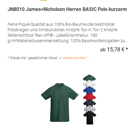
JN8010 James+Nicholson Herren BASIC Polo kurzarm
Feine Piqué-Qualität aus 100% Bio-Baumwolle Gestrickter
Polokragen und Armbündchen Knöpfe Ton in Ton 2 Knöpfe
Seitenschlitze Tear off!® - LabelGrammatur: 180
g/m²Materialzusammensetzung: 100% BaumwolleAngaben zur
Produktsicherheit: Herst.-Nr.: JN8010Hersteller: Gustav Daiber
15,78 € *
ab
Regu
GmbH Vor dem Weißen Stein 25-31 72461 Albstadt Deutschland
E-Mail: info@daiber.de
* Preise inkl. gesetzlicher Mwst. +
Versandkosten *