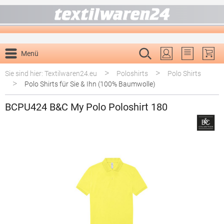
alt springen
Menü
Du hast 0 P
>
>
Sie sind hier: Textilwaren24.eu
Poloshirts
Polo Shirts
>
Polo Shirts für Sie & Ihn (100% Baumwolle)
BCPU424 B&C My Polo Poloshirt 180
Bildergalerie überspringen