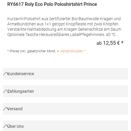
RY6617 Roly Eco Polo Poloshirtshirt Prince
Kurzarm-Poloshirt aus zertifizierter Bio-Baumwolle Kragen und
Ärmelbündchen aus 1x1 gerippt Knopfleiste mit zwei Knöpfen
Verstärkte Nahtabdeckung am Kragen Seitenschlitze am Saum
Optionale Tasche Herausreißbares LabelPfegehinweis: 40 °C
waschbarBügeln erlaubtGrammatur: 210
12,55 € *
ab
Regu
g/m²Materialzusammensetzung: 100% Baumwolle (Heather
Grey: 85% Baumwolle / 15% Viskose)Angaben zur
* Preise inkl. gesetzlicher Mwst. +
Versandkosten *
Produktsicherheit:Herst.-Nr.: PO6617Hersteller: GORFACTORY
S.A Ctra. Santomera / Abanilla Km 8.8 30620 Fortuna (Murcia)
Spanien E-Mail: info@gorfactory.es
Kundenservice
Zahlungsarten
Versand
Über Uns