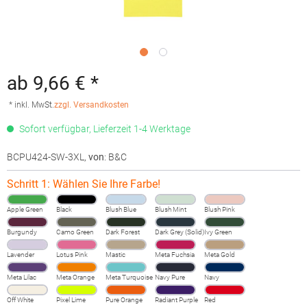
ab 9,66 € *
* inkl. MwSt.
zzgl. Versandkosten
Sofort verfügbar, Lieferzeit 1-4 Werktage
BCPU424-SW-3XL
,
von
: B&C
Schritt 1: Wählen Sie Ihre Farbe!
Apple Green
Black
Blush Blue
Blush Mint
Blush Pink
Burgundy
Camo Green
Dark Forest
Dark Grey (Solid)
Ivy Green
Lavender
Lotus Pink
Mastic
Meta Fuchsia
Meta Gold
Meta Lilac
Meta Orange
Meta Turquoise
Navy Pure
Navy
Off White
Pixel Lime
Pure Orange
Radiant Purple
Red