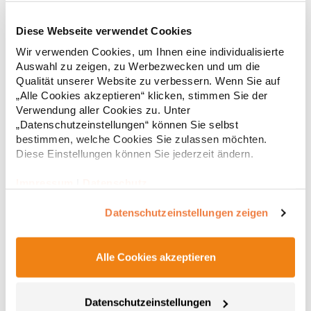
Diese Webseite verwendet Cookies
RT312 Result WORK-GUARD Apex Poloshirt Kurzarm
Wir verwenden Cookies, um Ihnen eine individualisierte
Auswahl zu zeigen, zu Werbezwecken und um die
Strapazierfähiges Polohemd aus Mischgewebe Overlock-Nähte
Qualität unserer Website zu verbessern. Wenn Sie auf
mit Polyfilm für Formstabilität Flachstrick-Kragen und
„Alle Cookies akzeptieren“ klicken, stimmen Sie der
Ärmelbündchen in Rippstrick Doppelnähte an Schultern
Verwendung aller Cookies zu. Unter
Verstärkte Nähte an stark beanspruchten Stellen Neutrales
„Datenschutzeinstellungen“ können Sie selbst
Etikett im Kragen für die einfache Veredelung/Personalisierung
16,05 € *
ab
bestimmen, welche Cookies Sie zulassen möchten.
Regu
Verstärkte Knopfleiste mit drei Knöpfen Aufgesetzte
Brusttasche mit Knopfverschluss Verstärkte Seitenschlitze
Diese Einstellungen können Sie jederzeit ändern.
* Preise inkl. gesetzlicher Mwst. +
Versandkosten *
Ersatzknopf Stehkragen Angesetzte Ärmel Weiches Piquet-
Gewebe mit COOL-DRY feuchtigkeitsabsorbierenden
Impressum
|
Datenschutz
Eigenschaften, Atmungsaktivität und Verzugkontrolle Weicher,
lose hängender Taschenbeutel innen für einfache Veredelung
Datenschutzeinstellungen zeigen
auf der linken BrustseiteGrammatur: 200
g/m²Materialzusammensetzung: 50% Polyester / 50%
BaumwolleAngaben zur Produktsicherheit: Herst.-Nr.:
R312XHersteller: Result Clothing Ltd. Narcisova 1 821 01
Alle Cookies akzeptieren
Bratislava Slowakei E-Mail: sales@resultclothing.com
Datenschutzeinstellungen