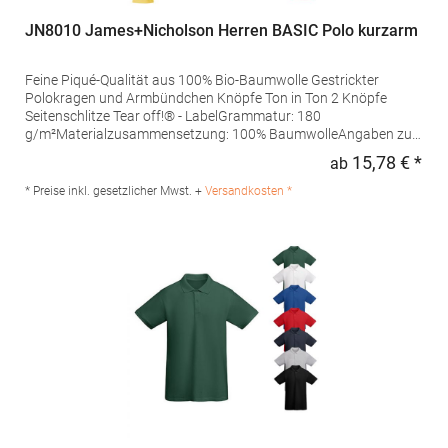
JN8010 James+Nicholson Herren BASIC Polo kurzarm
Feine Piqué-Qualität aus 100% Bio-Baumwolle Gestrickter
Polokragen und Armbündchen Knöpfe Ton in Ton 2 Knöpfe
Seitenschlitze Tear off!® - LabelGrammatur: 180
g/m²Materialzusammensetzung: 100% BaumwolleAngaben zur
Produktsicherheit: Herst.-Nr.: JN8010Hersteller: Gustav Daiber
15,78 € *
ab
Regu
GmbH Vor dem Weißen Stein 25-31 72461 Albstadt Deutschland
E-Mail: info@daiber.de
* Preise inkl. gesetzlicher Mwst. +
Versandkosten *