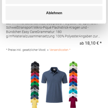
W475 Henbury Herren Coolplus®
Ablehnen
feuchtigkeitsregulierendes Poloshirt
Set-In-Ärmel Seitenschlitze Coolplus®-Polyester für optimalen
Schweißtransport Mikro-Piqué Flachstrick-Kragen und -
Bündchen Easy CareGrammatur: 180
g/m²Materialzusammensetzung: 100% PolyesterAngaben zur
Produktsicherheit: Herst.-Nr.: H475Hersteller: Henbury BV
18,10 € *
ab
Regu
Kingsfordweg 151 1043GR Amsterdam Niederlande E-Mail:
marketing@henbury.com
* Preise inkl. gesetzlicher Mwst. +
Versandkosten *