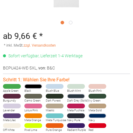
ab 9,66 € *
* inkl. MwSt.
zzgl. Versandkosten
Sofort verfügbar, Lieferzeit 1-4 Werktage
BCPU424-WE-5XL
,
von
: B&C
Schritt 1: Wählen Sie Ihre Farbe!
Apple Green
Black
Blush Blue
Blush Mint
Blush Pink
Burgundy
Camo Green
Dark Forest
Dark Grey (Solid)
Ivy Green
Lavender
Lotus Pink
Mastic
Meta Fuchsia
Meta Gold
Meta Lilac
Meta Orange
Meta Turquoise
Navy Pure
Navy
Off White
Pixel Lime
Pure Orange
Radiant Purple
Red