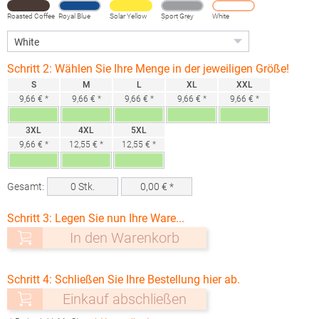
Roasted Coffee
Royal Blue
Solar Yellow
Sport Grey
White
(Heather)
Schritt 2: Wählen Sie Ihre Menge in der jeweiligen Größe!
S
M
L
XL
XXL
9,66 € *
9,66 € *
9,66 € *
9,66 € *
9,66 € *
3XL
4XL
5XL
9,66 € *
12,55 € *
12,55 € *
Gesamt:
0
Stk.
0,00
€ *
Schritt 3: Legen Sie nun Ihre Ware...
In den Warenkorb
Schritt 4: Schließen Sie Ihre Bestellung hier ab.
Einkauf abschließen