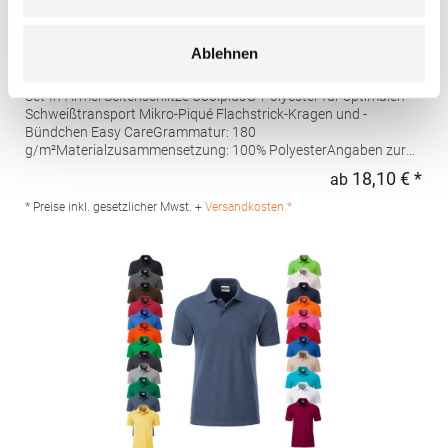
W475 Henbury Herren Coolplus®
Ablehnen
feuchtigkeitsregulierendes Poloshirt
Set-In-Ärmel Seitenschlitze Coolplus®-Polyester für optimalen
Schweißtransport Mikro-Piqué Flachstrick-Kragen und -
Bündchen Easy CareGrammatur: 180
g/m²Materialzusammensetzung: 100% PolyesterAngaben zur
Produktsicherheit: Herst.-Nr.: H475Hersteller: Henbury BV
18,10 € *
ab
Regu
Kingsfordweg 151 1043GR Amsterdam Niederlande E-Mail:
marketing@henbury.com
* Preise inkl. gesetzlicher Mwst. +
Versandkosten *