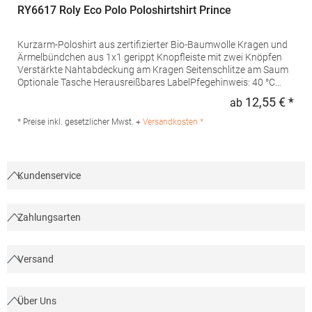
RY6617 Roly Eco Polo Poloshirtshirt Prince
Kurzarm-Poloshirt aus zertifizierter Bio-Baumwolle Kragen und
Ärmelbündchen aus 1x1 gerippt Knopfleiste mit zwei Knöpfen
Verstärkte Nahtabdeckung am Kragen Seitenschlitze am Saum
Optionale Tasche Herausreißbares LabelPfegehinweis: 40 °C
waschbarBügeln erlaubtGrammatur: 210
12,55 € *
ab
Regu
g/m²Materialzusammensetzung: 100% Baumwolle (Heather
Grey: 85% Baumwolle / 15% Viskose)Angaben zur
* Preise inkl. gesetzlicher Mwst. +
Versandkosten *
Produktsicherheit:Herst.-Nr.: PO6617Hersteller: GORFACTORY
S.A Ctra. Santomera / Abanilla Km 8.8 30620 Fortuna (Murcia)
Spanien E-Mail: info@gorfactory.es
Kundenservice
Zahlungsarten
Versand
Über Uns