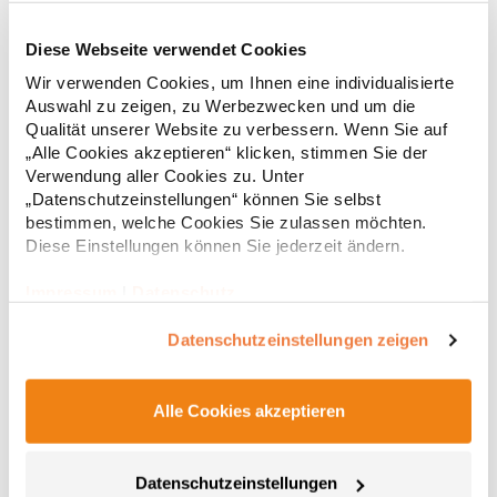
Diese Webseite verwendet Cookies
RT312 Result WORK-GUARD Apex Poloshirt Kurzarm
Wir verwenden Cookies, um Ihnen eine individualisierte
Auswahl zu zeigen, zu Werbezwecken und um die
Strapazierfähiges Polohemd aus Mischgewebe Overlock-Nähte
Qualität unserer Website zu verbessern. Wenn Sie auf
mit Polyfilm für Formstabilität Flachstrick-Kragen und
„Alle Cookies akzeptieren“ klicken, stimmen Sie der
Ärmelbündchen in Rippstrick Doppelnähte an Schultern
Verwendung aller Cookies zu. Unter
Verstärkte Nähte an stark beanspruchten Stellen Neutrales
„Datenschutzeinstellungen“ können Sie selbst
Etikett im Kragen für die einfache Veredelung/Personalisierung
16,05 € *
ab
bestimmen, welche Cookies Sie zulassen möchten.
Regu
Verstärkte Knopfleiste mit drei Knöpfen Aufgesetzte
Brusttasche mit Knopfverschluss Verstärkte Seitenschlitze
Diese Einstellungen können Sie jederzeit ändern.
* Preise inkl. gesetzlicher Mwst. +
Versandkosten *
Ersatzknopf Stehkragen Angesetzte Ärmel Weiches Piquet-
Gewebe mit COOL-DRY feuchtigkeitsabsorbierenden
Impressum
|
Datenschutz
Eigenschaften, Atmungsaktivität und Verzugkontrolle Weicher,
lose hängender Taschenbeutel innen für einfache Veredelung
Datenschutzeinstellungen zeigen
auf der linken BrustseiteGrammatur: 200
g/m²Materialzusammensetzung: 50% Polyester / 50%
BaumwolleAngaben zur Produktsicherheit: Herst.-Nr.:
R312XHersteller: Result Clothing Ltd. Narcisova 1 821 01
Alle Cookies akzeptieren
Bratislava Slowakei E-Mail: sales@resultclothing.com
Datenschutzeinstellungen