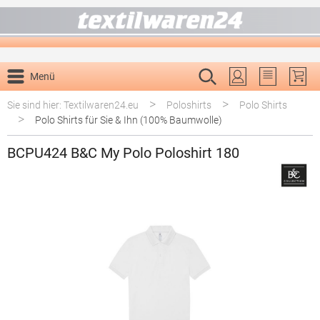
alt springen
Menü
Du hast 0 P
>
>
Sie sind hier: Textilwaren24.eu
Poloshirts
Polo Shirts
>
Polo Shirts für Sie & Ihn (100% Baumwolle)
BCPU424 B&C My Polo Poloshirt 180
Bildergalerie überspringen