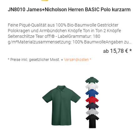
JN8010 James+Nicholson Herren BASIC Polo kurzarm
Feine Piqué-Qualität aus 100% Bio-Baumwolle Gestrickter
Polokragen und Armbündchen Knöpfe Ton in Ton 2 Knöpfe
Seitenschlitze Tear off!® - LabelGrammatur: 180
g/m²Materialzusammensetzung: 100% BaumwolleAngaben zur
Produktsicherheit: Herst.-Nr.: JN8010Hersteller: Gustav Daiber
15,78 € *
ab
Regu
GmbH Vor dem Weißen Stein 25-31 72461 Albstadt Deutschland
E-Mail: info@daiber.de
* Preise inkl. gesetzlicher Mwst. +
Versandkosten *