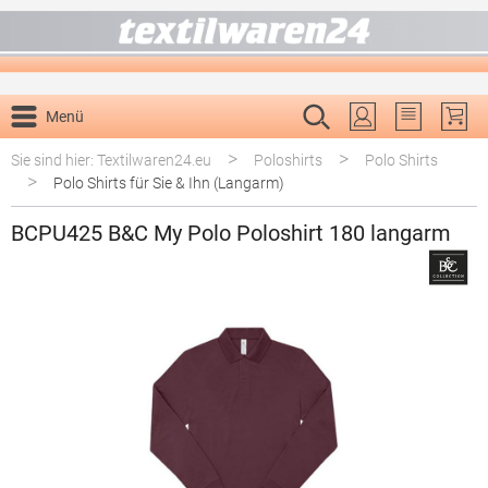
alt springen
Menü
Du hast 0 P
>
>
Sie sind hier: Textilwaren24.eu
Poloshirts
Polo Shirts
>
Polo Shirts für Sie & Ihn (Langarm)
BCPU425 B&C My Polo Poloshirt 180 langarm
Bildergalerie überspringen