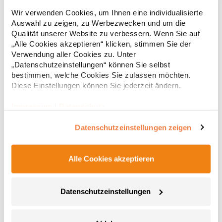
Strapazierfähiges Polohemd aus Mischgewebe Overlock-Nähte
Wir verwenden Cookies, um Ihnen eine individualisierte
mit Polyfilm für Formstabilität Flachstrick-Kragen und
Auswahl zu zeigen, zu Werbezwecken und um die
Ärmelbündchen in Rippstrick Doppelnähte an Schultern
Qualität unserer Website zu verbessern. Wenn Sie auf
Verstärkte Nähte an stark beanspruchten Stellen Neutrales
Etikett im Kragen für die einfache Veredelung/Personalisierung
„Alle Cookies akzeptieren“ klicken, stimmen Sie der
16,05 € *
ab
Regu
Verstärkte Knopfleiste mit drei Knöpfen Aufgesetzte
Verwendung aller Cookies zu. Unter
Brusttasche mit Knopfverschluss Verstärkte Seitenschlitze
* Preise inkl. gesetzlicher Mwst. +
Versandkosten *
„Datenschutzeinstellungen“ können Sie selbst
Ersatzknopf Stehkragen Angesetzte Ärmel Weiches Piquet-
bestimmen, welche Cookies Sie zulassen möchten.
Gewebe mit COOL-DRY feuchtigkeitsabsorbierenden
Diese Einstellungen können Sie jederzeit ändern.
Eigenschaften, Atmungsaktivität und Verzugkontrolle Weicher,
lose hängender Taschenbeutel innen für einfache Veredelung
auf der linken BrustseiteGrammatur: 200
Impressum
|
Datenschutz
g/m²Materialzusammensetzung: 50% Polyester / 50%
BaumwolleAngaben zur Produktsicherheit: Herst.-Nr.:
Datenschutzeinstellungen zeigen
R312XHersteller: Result Clothing Ltd. Narcisova 1 821 01
Bratislava Slowakei E-Mail: sales@resultclothing.com
Alle Cookies akzeptieren
Datenschutzeinstellungen
W475 Henbury Herren Coolplus®
feuchtigkeitsregulierendes Poloshirt
Set-In-Ärmel Seitenschlitze Coolplus®-Polyester für optimalen