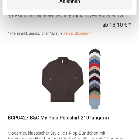
Ablehnen
Schweißtransport Mikro-Piqué Flachstrick-Kragen und -
Bündchen Easy CareGrammatur: 180
g/m²Materialzusammensetzung: 100% PolyesterAngaben zur
Produktsicherheit: Herst.-Nr.: H475Hersteller: Henbury BV
18,10 € *
ab
Regu
Kingsfordweg 151 1043GR Amsterdam Niederlande E-Mail:
marketing@henbury.com
* Preise inkl. gesetzlicher Mwst. +
Versandkosten *
BCPU427 B&C My Polo Poloshirt 210 langarm
Moderner, klassischer Style 1x1-Ripp-Bündchen mit
formstabilem Elasthan Verstärkte Knopfleiste mit 2 Knöpfen