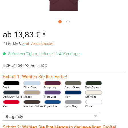
ab 13,83 € *
* inkl. MwSt.
zzgl. Versandkosten
Sofort verfügbar, Lieferzeit 1-4 Werktage
BCPU425-BY-S
,
von
: B&C
Schritt 1: Wählen Sie Ihre Farbe!
Black
Blush Blue
Burgundy
Camo Green
Dark Forest
Dark Grey (Solid)
Mastic
Meta Lilac
Navy
Off White
Red
Roasted Coffee
Royal Blue
Sport Grey
White
(Heather)
Schritt 2: Wählen Sie Ihre Menge in der jeweiligen Größe!