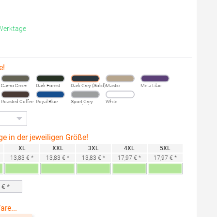
 Werktage
e!
Camo Green
Dark Forest
Dark Grey (Solid)
Mastic
Meta Lilac
Roasted Coffee
Royal Blue
Sport Grey
White
(Heather)
ge in der jeweiligen Größe!
XL
XXL
3XL
4XL
5XL
13,83 € *
13,83 € *
13,83 € *
17,97 € *
17,97 € *
0
€ *
are...