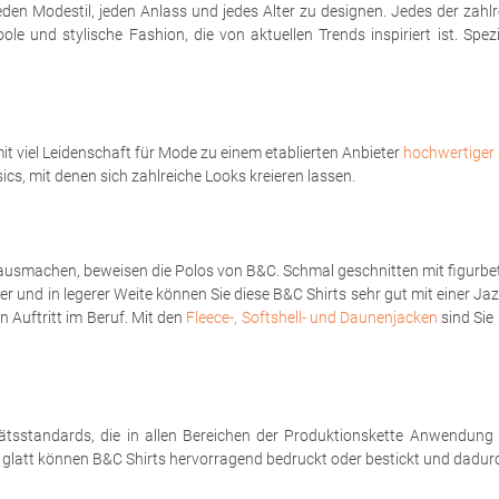
eden Modestil, jeden Anlass und jedes Alter zu designen. Jedes der zahl
le und stylische Fashion, die von aktuellen Trends inspiriert ist. Spe
t viel Leidenschaft für Mode zu einem etablierten Anbieter
hochwertiger 
sics, mit denen sich zahlreiche Looks kreieren lassen.
ausmachen, beweisen die Polos von B&C. Schmal geschnitten mit figurbet
er und in legerer Weite können Sie diese B&C Shirts sehr gut mit einer Ja
 Auftritt im Beruf. Mit den
Fleece-, Softshell- und Daunenjacken
sind Sie 
tsstandards, die in allen Bereichen der Produktionskette Anwendung
h glatt können B&C Shirts hervorragend bedruckt oder bestickt und dadurch