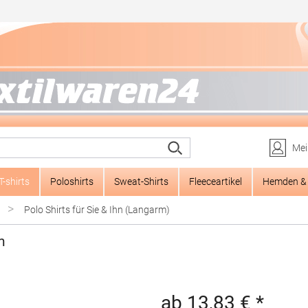
Mei
T-shirts
Poloshirts
Sweat-Shirts
Fleeceartikel
Hemden & 
>
Polo Shirts für Sie & Ihn (Langarm)
m
ab 13,83 € *