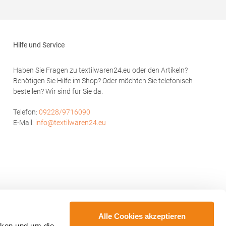
Baumwolle / 5% ElasthanAngaben zur
 100%
Produktsicherheit: Herst.-Nr.: 502Hersteller:
wolle /
HRM Textil GmbH Welfenstraße 12 70736
her
Fellbach Deutschland E-Mail: info@hrm-
 Baumwolle
textil.de
Hilfe und Service
p SA Drève
Haben Sie Fragen zu textilwaren24.eu oder den Artikeln?
uilding O,
Benötigen Sie Hilfe im Shop? Oder möchten Sie telefonisch
l:
bestellen? Wir sind für Sie da.
Telefon:
09228/9716090
E-Mail:
info@textilwaren24.eu
Alle Cookies akzeptieren
cken und um die