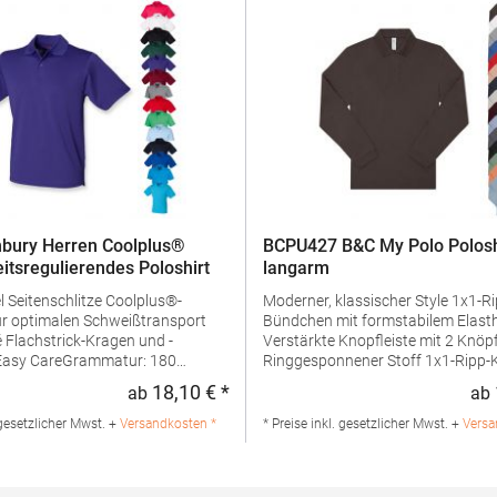
bury Herren Coolplus®
BCPU427 B&C My Polo Polosh
eitsregulierendes Poloshirt
langarm
us®-
Moderner, klassischer Style 1x1-Ripp-
ür optimalen Schweißtransport
Bündchen mit formstabilem Elast
d -
Verstärkte Knopfleiste mit 2 Knöp
Ringgesponnener Stoff 1x1-Ripp-Kragen
ialzusammensetzung: 100%
Schulternaht mit Verstärkungsband Nac
18,10 € *
ab
ab
:
Regulärer Preis:
ngaben zur
und Seitenschlitze mit hochwerti
rheit: Herst.-Nr.: H475Hersteller:
Fischgrätband Feines Piqué Farblich
 gesetzlicher Mwst. +
Versandkosten *
* Preise inkl. gesetzlicher Mwst. +
Versa
V Kingsfordweg 151 1043GR
abgestimmte Knöpfe Besonders weiches
Niederlande E-Mail:
Satin-EtikettPfegehinweis: 40 °C
@henbury.com
waschbarTrockner geeignetBügel