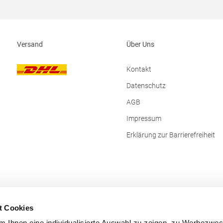
erlaubtGrammatur: 210
g/m²Materialzusammensetzung:
Baumwolle (Sport Grey: 90% Baum
10% Viskose), (Heather Blue, Heat
Burgundy, Heather Grey Fog: 80%
Versand
Über Uns
/ 20% Polyester)Angaben zur
Produktsicherheit: Herst.-Nr.:
PU427Hersteller: The Cotton Grou
Kontakt
Richelle 161 Waterloo Office Park B
box 5 1410 Waterloo Belgien E-Mai
Datenschutz
info@bc-collection.eu
AGB
Impressum
Erklärung zur Barrierefreiheit
t Cookies
 Ihnen eine individualisierte Auswahl zu zeigen, zu Werbezwe