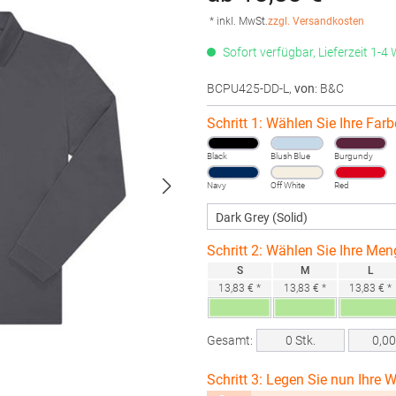
* inkl. MwSt.
zzgl. Versandkosten
Sofort verfügbar, Lieferzeit 1-4
BCPU425-DD-L
,
von
: B&C
Schritt 1: Wählen Sie Ihre Farb
Black
Blush Blue
Burgundy
Navy
Off White
Red
Schritt 2: Wählen Sie Ihre Men
S
M
L
13,83 € *
13,83 € *
13,83 € *
Gesamt:
0
Stk.
0,0
Schritt 3: Legen Sie nun Ihre W