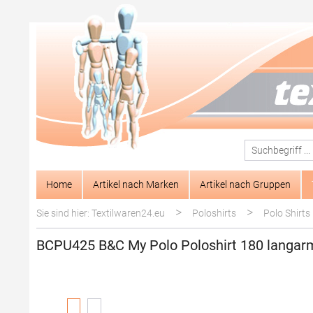
springen
Zur Hauptnavigation springen
Home
Artikel nach Marken
Artikel nach Gruppen
>
>
Sie sind hier: Textilwaren24.eu
Poloshirts
Polo Shirts
BCPU425 B&C My Polo Poloshirt 180 langar
Bildergalerie überspringen