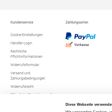
Seitenschlitze Ersatzknopf Stehkragen
Angesetzte Ärmel Weiches Piquet-Gewebe
mit COOL-DRY feuchtigkeitsabsorbierenden
Eigenschaften, Atmungsaktivität und
Verzugkontrolle Weicher, lose hängender
Kundenservice
Zahlungsarten
Taschenbeutel innen für einfache Veredelung
auf der linken BrustseiteGrammatur: 200
g/m²Materialzusammensetzung: 50%
Cookie-Einstellungen
Polyester / 50% BaumwolleAngaben zur
Produktsicherheit: Herst.-Nr.:
Händler-Login
R312XHersteller: Result Clothing Ltd.
Narcisova 1 821 01 Bratislava Slowakei E-
Rechtliche
Mail: sales@resultclothing.com
Pflichtinformationen
Widerrufsformular
Versand und
Zahlungsbedingungen
Widerrufsrecht
Öffentliche Einrichtungen &
Behörden
Diese Webseite verwende
Wir verwenden Cookies, um