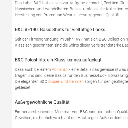
Das Label B&C hat es sich zur Aufgabe gemacht, Textilien für j
klassischen und wandelbaren Basics umfasst die Kollektion coo
Herstellung von Promotion Wear in hervorragender Qualität.
B&C #E190: Basic-Shirts für vielfältige Looks
Seit der Firmengründung im Jahr 1997 hat sich B&C Collection mi
Klassisch geschnitten sind die Shirts dieser Serie trendstarke Ba
B&C Poloshirts: ein Klassiker neu aufgelegt
Dass auch bei einem
Poloshirt
kleine Details das gewisse Etwas 
tragen und sind ideale Basics für den Business-Look. Etwas läng
Die eleganten B&C
Blusen und Hemden
sorgen für den gepflegten
gekleidet.
Außergewöhnliche Qualität
Ein hervorstechendes Merkmal von B&C sind die hohen Qualitä
Geweben, die herrlich weich auf der Haut liegen. Außerordentlic