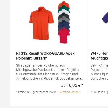
RT312 Result WORK-GUARD Apex
W475 Hen
Poloshirt Kurzarm
feuchtigk
Strapazierfähiges Polohemd aus
Set-In-Ärmel Seitenschlitze Coolpl
Mischgewebe Overlock-Nähte mit Polyfilm
Polyester f
für Formstabilität Flachstrick-Kragen und
Mikro-Piqué Flachstrick-Kragen un
Ärmelbündchen in Rippstrick Doppelnähte an
Bündchen Easy CareGrammatur: 180
Schultern Verstärkte Nähte an stark
g/m²Mater
16,05 € *
ab
Regulärer Preis
beanspruchten Stellen Neutrales Etikett im
PolyesterA
Kragen für die einfache
Produktsiche
* Preise inkl. gesetzlicher Mwst. +
Versandkosten *
* Preise inkl.
Veredelung/Personalisierung Verstärkte
Henbury B
Knopfleiste mit drei Knöpfen Aufgesetzte
Amsterdam 
Brusttasche mit Knopfverschluss Verstärkte
marketing