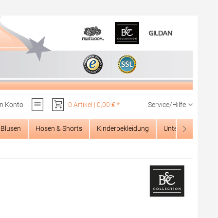
n Konto
0 Artikel | 0,00 € *
Service/Hilfe
Du hast 0 Produkte auf dem Merkzettel
Blusen
Hosen & Shorts
Kinderbekleidung
Unterwäsche