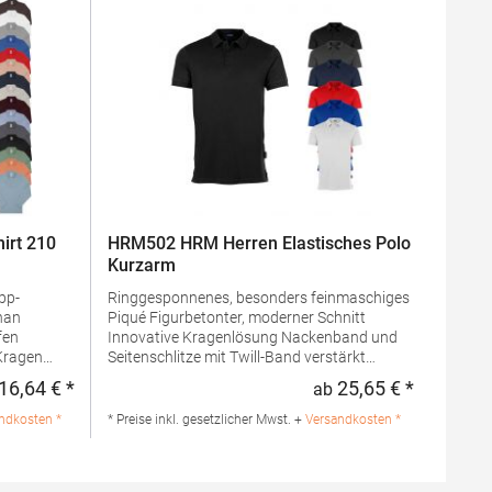
irt 210
HRM502 HRM Herren Elastisches Polo
Kurzarm
Ringgesponnenes, besonders feinmaschiges
han
Piqué Figurbetonter, moderner Schnitt
fen
Innovative Kragenlösung Nackenband und
Seitenschlitze mit Twill-Band verstärkt
ken
Kragen und Ärmelabschluss aus 1x1 Ripp-
16,64 € *
25,65 € *
ab
Regulärer Preis:
Regulärer 
gem
Strick 3-Knopfleiste mit HRM-Detail (Ton-in-
Ton) Ersatzknopf Einlaufvorbehandelt und
ndkosten *
* Preise inkl. gesetzlicher Mwst. +
Versandkosten *
Anti-Pilling Pfegehinweis: Trockner
geeignet40 °C waschbarGrammatur: 180
n
g/m²Materialzusammensetzung: 95%