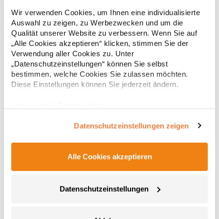
Strapazierfähiges Polohemd aus Mischgewebe Overlock-Nähte
Wir verwenden Cookies, um Ihnen eine individualisierte
mit Polyfilm für Formstabilität Flachstrick-Kragen und
Auswahl zu zeigen, zu Werbezwecken und um die
Ärmelbündchen in Rippstrick Doppelnähte an Schultern
Qualität unserer Website zu verbessern. Wenn Sie auf
Verstärkte Nähte an stark beanspruchten Stellen Neutrales
Etikett im Kragen für die einfache Veredelung/Personalisierung
„Alle Cookies akzeptieren“ klicken, stimmen Sie der
16,05 € *
ab
Regu
Verstärkte Knopfleiste mit drei Knöpfen Aufgesetzte
Verwendung aller Cookies zu. Unter
Brusttasche mit Knopfverschluss Verstärkte Seitenschlitze
* Preise inkl. gesetzlicher Mwst. +
Versandkosten *
„Datenschutzeinstellungen“ können Sie selbst
Ersatzknopf Stehkragen Angesetzte Ärmel Weiches Piquet-
bestimmen, welche Cookies Sie zulassen möchten.
Gewebe mit COOL-DRY feuchtigkeitsabsorbierenden
Diese Einstellungen können Sie jederzeit ändern.
Eigenschaften, Atmungsaktivität und Verzugkontrolle Weicher,
lose hängender Taschenbeutel innen für einfache Veredelung
auf der linken BrustseiteGrammatur: 200
Impressum
|
Datenschutz
g/m²Materialzusammensetzung: 50% Polyester / 50%
BaumwolleAngaben zur Produktsicherheit: Herst.-Nr.:
Datenschutzeinstellungen zeigen
R312XHersteller: Result Clothing Ltd. Narcisova 1 821 01
Bratislava Slowakei E-Mail: sales@resultclothing.com
Alle Cookies akzeptieren
Datenschutzeinstellungen
W475 Henbury Herren Coolplus®
feuchtigkeitsregulierendes Poloshirt
Set-In-Ärmel Seitenschlitze Coolplus®-Polyester für optimalen