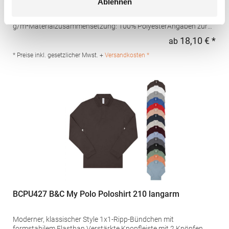
Ablehnen
Schweißtransport Mikro-Piqué Flachstrick-Kragen und -
Bündchen Easy CareGrammatur: 180
g/m²Materialzusammensetzung: 100% PolyesterAngaben zur
Produktsicherheit: Herst.-Nr.: H475Hersteller: Henbury BV
18,10 € *
ab
Regu
Kingsfordweg 151 1043GR Amsterdam Niederlande E-Mail:
marketing@henbury.com
* Preise inkl. gesetzlicher Mwst. +
Versandkosten *
BCPU427 B&C My Polo Poloshirt 210 langarm
Moderner, klassischer Style 1x1-Ripp-Bündchen mit
formstabilem Elasthan Verstärkte Knopfleiste mit 2 Knöpfen