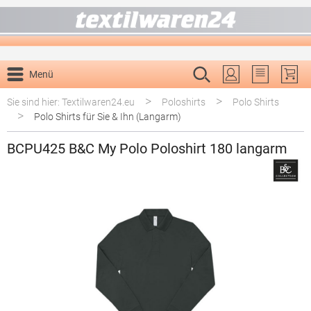
alt springen
Menü
Du hast 0 P
>
>
Sie sind hier: Textilwaren24.eu
Poloshirts
Polo Shirts
>
Polo Shirts für Sie & Ihn (Langarm)
BCPU425 B&C My Polo Poloshirt 180 langarm
Bildergalerie überspringen