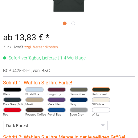
ab 13,83 € *
* inkl. MwSt.
zzgl. Versandkosten
Sofort verfügbar, Lieferzeit 1-4 Werktage
BCPU425-DT-L
,
von
: B&C
Schritt 1: Wählen Sie Ihre Farbe!
Black
Blush Blue
Burgundy
Camo Green
Dark Forest
Dark Grey (Solid)
Mastic
Meta Lilac
Navy
Off White
Red
Roasted Coffee
Royal Blue
Sport Grey
White
(Heather)
Schritt 2: Wählen Sie Ihre Menge in der jeweiligen Größe!