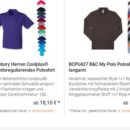
bury Herren Coolplus®
BCPU427 B&C My Polo Polosh
eitsregulierendes Poloshirt
langarm
us®-
Moderner, klassischer Style 1x1-Ripp-
ür optimalen Schweißtransport
Bündchen mit formstabilem Elast
d -
Verstärkte Knopfleiste mit 2 Knöp
Ringgesponnener Stoff 1x1-Ripp-Kragen
ialzusammensetzung: 100%
Schulternaht mit Verstärkungsband Nac
18,10 € *
ab
ab
:
Regulärer Preis:
ngaben zur
und Seitenschlitze mit hochwerti
rheit: Herst.-Nr.: H475Hersteller:
Fischgrätband Feines Piqué Farblich
 gesetzlicher Mwst. +
Versandkosten *
* Preise inkl. gesetzlicher Mwst. +
Versa
V Kingsfordweg 151 1043GR
abgestimmte Knöpfe Besonders weiches
Niederlande E-Mail:
Satin-EtikettPfegehinweis: 40 °C
@henbury.com
waschbarTrockner geeignetBügel