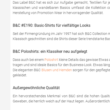
Das Label B&C hat es sich zur Aufgabe gemacht, Textilien für j
klassischen und wandelbaren Basics umfasst die Kollektion coo
Herstellung von Promotion Wear in hervorragender Qualität.
B&C #E190: Basic-Shirts für vielfältige Looks
Seit der Firmengründung im Jahr 1997 hat sich B&C Collection mi
Klassisch geschnitten sind die Shirts dieser Serie trendstarke Ba
B&C Poloshirts: ein Klassiker neu aufgelegt
Dass auch bei einem
Poloshirt
kleine Details das gewisse Etwas 
tragen und sind ideale Basics für den Business-Look. Etwas läng
Die eleganten B&C
Blusen und Hemden
sorgen für den gepflegten
gekleidet.
Außergewöhnliche Qualität
Ein hervorstechendes Merkmal von B&C sind die hohen Qualitä
Geweben, die herrlich weich auf der Haut liegen. Außerordentlic