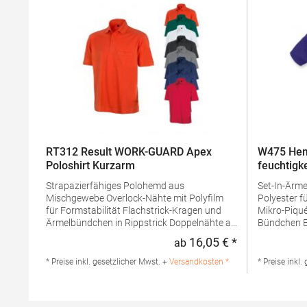
RT312 Result WORK-GUARD Apex
W475 Hen
Poloshirt Kurzarm
feuchtigk
Strapazierfähiges Polohemd aus
Set-In-Ärmel Seitenschlitze Coolpl
Mischgewebe Overlock-Nähte mit Polyfilm
Polyester f
für Formstabilität Flachstrick-Kragen und
Mikro-Piqué Flachstrick-Kragen un
Ärmelbündchen in Rippstrick Doppelnähte an
Bündchen Easy CareGrammatur: 180
Schultern Verstärkte Nähte an stark
g/m²Mater
16,05 € *
ab
Regulärer Preis
beanspruchten Stellen Neutrales Etikett im
PolyesterA
Kragen für die einfache
Produktsiche
* Preise inkl. gesetzlicher Mwst. +
Versandkosten *
* Preise inkl.
Veredelung/Personalisierung Verstärkte
Henbury B
Knopfleiste mit drei Knöpfen Aufgesetzte
Amsterdam 
Brusttasche mit Knopfverschluss Verstärkte
marketing