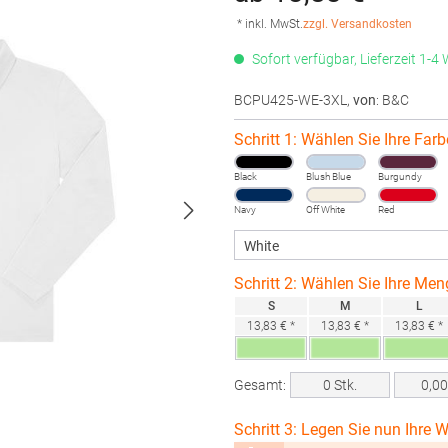
* inkl. MwSt.
zzgl. Versandkosten
Sofort verfügbar, Lieferzeit 1-4
BCPU425-WE-3XL
,
von
: B&C
Schritt 1: Wählen Sie Ihre Farb
Black
Blush Blue
Burgundy
Navy
Off White
Red
Schritt 2: Wählen Sie Ihre Men
S
M
L
13,83 € *
13,83 € *
13,83 € *
Gesamt:
0
Stk.
0,0
Schritt 3: Legen Sie nun Ihre W