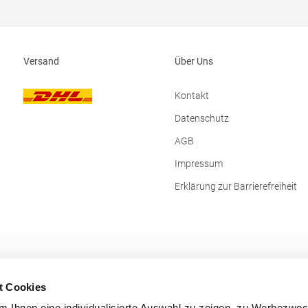
erlaubtGrammatur: 210
g/m²Materialzusammensetzung:
Baumwolle (Sport Grey: 90% Baum
10% Viskose), (Heather Blue, Heat
Burgundy, Heather Grey Fog: 80%
Versand
Über Uns
/ 20% Polyester)Angaben zur
Produktsicherheit: Herst.-Nr.:
PU427Hersteller: The Cotton Grou
Kontakt
Richelle 161 Waterloo Office Park B
box 5 1410 Waterloo Belgien E-Mai
Datenschutz
info@bc-collection.eu
AGB
Impressum
Erklärung zur Barrierefreiheit
t Cookies
 Ihnen eine individualisierte Auswahl zu zeigen, zu Werbezwe