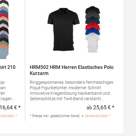
irt 210
HRM502 HRM Herren Elastisches Polo
Kurzarm
Ringgesponnenes, besonders feinmaschiges
han
Piqué Figurbetonter, moderner Schnitt
fen
Innovative Kragenlösung Nackenband und
Seitenschlitze mit Twill-Band verstärkt
ken
Kragen und Ärmelabschluss aus 1x1 Ripp-
16,64 € *
25,65 € *
ab
Regulärer Preis:
Regulärer 
gem
Strick 3-Knopfleiste mit HRM-Detail (Ton-in-
Ton) Ersatzknopf Einlaufvorbehandelt und
ndkosten *
* Preise inkl. gesetzlicher Mwst. +
Versandkosten *
Anti-Pilling Pfegehinweis: Trockner
geeignet40 °C waschbarGrammatur: 180
n
g/m²Materialzusammensetzung: 95%