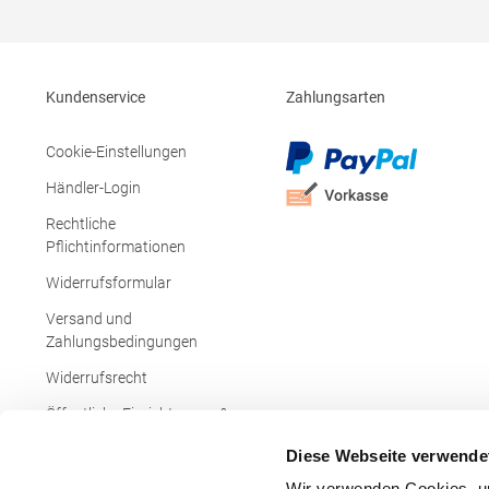
Seitenschlitze Ersatzknopf Stehkragen
Angesetzte Ärmel Weiches Piquet-Gewebe
mit COOL-DRY feuchtigkeitsabsorbierenden
Eigenschaften, Atmungsaktivität und
Verzugkontrolle Weicher, lose hängender
Kundenservice
Zahlungsarten
Taschenbeutel innen für einfache Veredelung
auf der linken BrustseiteGrammatur: 200
g/m²Materialzusammensetzung: 50%
Cookie-Einstellungen
Polyester / 50% BaumwolleAngaben zur
Produktsicherheit: Herst.-Nr.:
Händler-Login
R312XHersteller: Result Clothing Ltd.
Narcisova 1 821 01 Bratislava Slowakei E-
Rechtliche
Mail: sales@resultclothing.com
Pflichtinformationen
Widerrufsformular
Versand und
Zahlungsbedingungen
Widerrufsrecht
Öffentliche Einrichtungen &
Behörden
Diese Webseite verwende
Wir verwenden Cookies, um