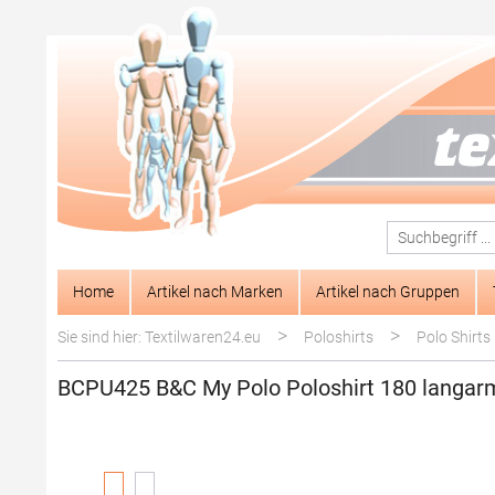
springen
Zur Hauptnavigation springen
Home
Artikel nach Marken
Artikel nach Gruppen
>
>
Sie sind hier: Textilwaren24.eu
Poloshirts
Polo Shirts
BCPU425 B&C My Polo Poloshirt 180 langar
Bildergalerie überspringen