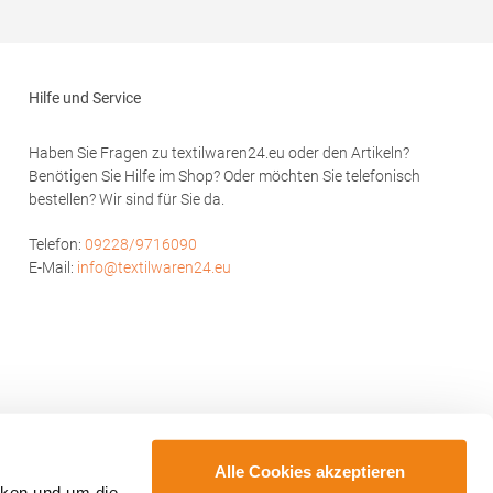
Baumwolle / 5% ElasthanAngaben zur
 100%
Produktsicherheit: Herst.-Nr.: 502Hersteller:
wolle /
HRM Textil GmbH Welfenstraße 12 70736
her
Fellbach Deutschland E-Mail: info@hrm-
 Baumwolle
textil.de
Hilfe und Service
p SA Drève
Haben Sie Fragen zu textilwaren24.eu oder den Artikeln?
uilding O,
Benötigen Sie Hilfe im Shop? Oder möchten Sie telefonisch
l:
bestellen? Wir sind für Sie da.
Telefon:
09228/9716090
E-Mail:
info@textilwaren24.eu
Alle Cookies akzeptieren
cken und um die