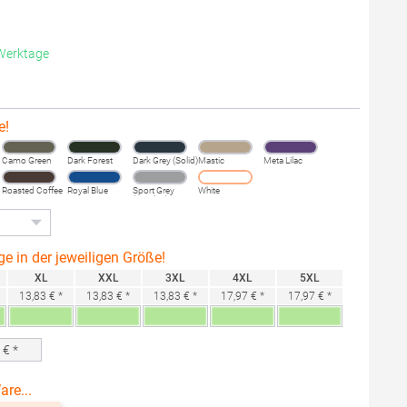
 Werktage
e!
Camo Green
Dark Forest
Dark Grey (Solid)
Mastic
Meta Lilac
Roasted Coffee
Royal Blue
Sport Grey
White
(Heather)
ge in der jeweiligen Größe!
XL
XXL
3XL
4XL
5XL
13,83 € *
13,83 € *
13,83 € *
17,97 € *
17,97 € *
0
€ *
are...