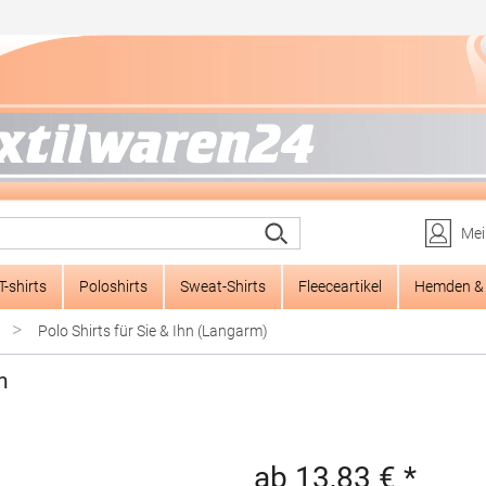
Mei
T-shirts
Poloshirts
Sweat-Shirts
Fleeceartikel
Hemden & 
>
Polo Shirts für Sie & Ihn (Langarm)
m
ab 13,83 € *