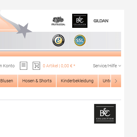
n Konto
0 Artikel | 0,00 € *
Service/Hilfe
Du hast 0 Produkte auf dem Merkzettel
Blusen
Hosen & Shorts
Kinderbekleidung
Unterwäsche