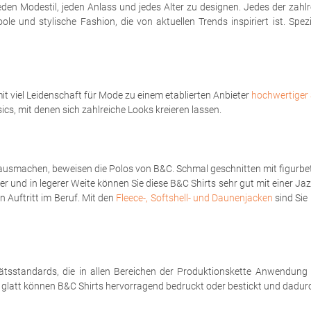
eden Modestil, jeden Anlass und jedes Alter zu designen. Jedes der zahl
le und stylische Fashion, die von aktuellen Trends inspiriert ist. Spe
t viel Leidenschaft für Mode zu einem etablierten Anbieter
hochwertiger 
sics, mit denen sich zahlreiche Looks kreieren lassen.
ausmachen, beweisen die Polos von B&C. Schmal geschnitten mit figurbet
er und in legerer Weite können Sie diese B&C Shirts sehr gut mit einer Ja
 Auftritt im Beruf. Mit den
Fleece-, Softshell- und Daunenjacken
sind Sie 
tsstandards, die in allen Bereichen der Produktionskette Anwendung
h glatt können B&C Shirts hervorragend bedruckt oder bestickt und dadurch