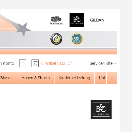
n Konto
0 Artikel | 0,00 € *
Service/Hilfe
Du hast 0 Produkte auf dem Merkzettel
Blusen
Hosen & Shorts
Kinderbekleidung
Unterwäsche