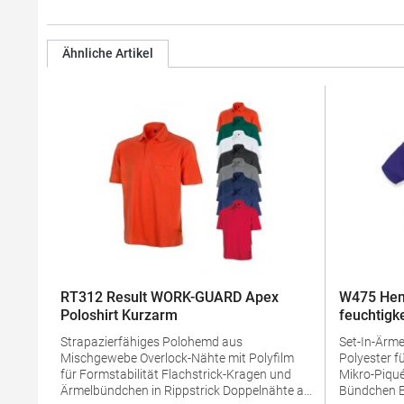
Ähnliche Artikel
RT312 Result WORK-GUARD Apex
W475 Hen
Poloshirt Kurzarm
feuchtigk
Strapazierfähiges Polohemd aus
Set-In-Ärmel Seitenschlitze Coolpl
Mischgewebe Overlock-Nähte mit Polyfilm
Polyester f
für Formstabilität Flachstrick-Kragen und
Mikro-Piqué Flachstrick-Kragen un
Ärmelbündchen in Rippstrick Doppelnähte an
Bündchen Easy CareGrammatur: 180