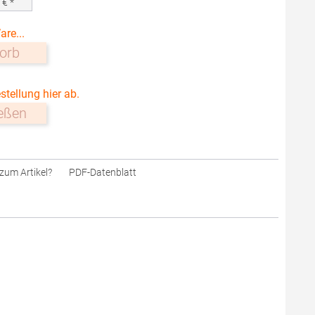
0
€ *
are...
orb
stellung hier ab.
ießen
zum Artikel?
PDF-Datenblatt