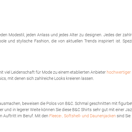
eden Modestil, jeden Anlass und jedes Alter zu designen. Jedes der zahl
le und stylische Fashion, die von aktuellen Trends inspiriert ist. Spe
t viel Leidenschaft für Mode zu einem etablierten Anbieter
hochwertiger 
sics, mit denen sich zahlreiche Looks kreieren lassen.
ausmachen, beweisen die Polos von B&C. Schmal geschnitten mit figurbet
er und in legerer Weite können Sie diese B&C Shirts sehr gut mit einer Ja
 Auftritt im Beruf. Mit den
Fleece-, Softshell- und Daunenjacken
sind Sie 