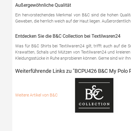
Außergewöhnliche Qualität
Ein hervorstechendes Merkmal von B&C sind die hohen Qualitä
Geweben, die herrlich weich auf der Haut liegen. Außerordentlic
Entdecken Sie die B&C Collection bei Textilwaren24
Was für B&C Shirts bei Textilwaren24 gilt, trifft auch auf di
Krawatten, Schals und Mützen von Textilwaren24 und kreieren S
Kleidungsstücke in Ruhe anprobieren können. Gerne sind wir Ihnen
Weiterführende Links zu "BCPU426 B&C My Polo P
Weitere Artikel von B&C