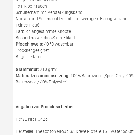
1x1-Ripp-Kragen
Schulternaht mit Verstärkungsband
Nacken und Seitenschlitze mit hochwertigem Fischgrätband
Feines Piqué
Farblich abgestimmte Knöpfe
Besonders weiches Satin-Etikett
Pfegehinweis:
40 °C waschbar
Trockner geeignet
Bügeln erlaubt
Grammatur:
210 g/m²
Materialzusammensetzung:
100% Baumwolle (Sport Grey: 90% B
Baumwolle / 40% Polyester)
Angaben zur Produktsicherheit:
Herst.-Nr.: PU426
Hersteller: The Cotton Group SA Drève Richelle 161 Waterloo Offi