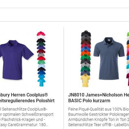
bury Herren Coolplus®
JN8010 James+Nicholson He
eitsregulierendes Poloshirt
BASIC Polo kurzarm
us®-
Feine Piqué-Qualität aus 100% Bio
ür optimalen Schweißtransport
Baumwolle Gestrickter Polokragen und
d -
Armbündchen Knöpfe Ton in Ton 2 Knöpfe
Seitenschlitze Tear off!® - LabelGrammatur: