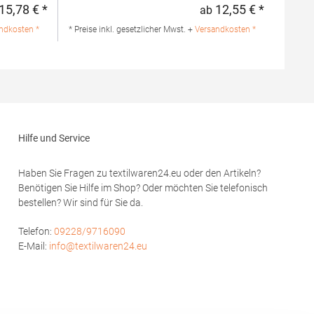
ng: 100%
Seitenschlitze am Saum Optionale Tasche
15,78 € *
12,55 € *
ab
Regulärer Preis:
Regulärer 
Herausreißbares LabelPfegehinweis: 40 °C
waschbarBügeln erlaubtGrammatur: 210
ndkosten *
* Preise inkl. gesetzlicher Mwst. +
Versandkosten *
 GmbH Vor
g/m²Materialzusammensetzung: 100%
bstadt
Baumwolle (Heather Grey: 85% Baumwolle /
de
15% Viskose)Angaben zur
Produktsicherheit:Herst.-Nr.:
PO6617Hersteller: GORFACTORY S.A Ctra.
Santomera / Abanilla Km 8.8 30620 Fortuna
(Murcia) Spanien E-Mail: info@gorfactory.es
Hilfe und Service
Haben Sie Fragen zu textilwaren24.eu oder den Artikeln?
Benötigen Sie Hilfe im Shop? Oder möchten Sie telefonisch
bestellen? Wir sind für Sie da.
Telefon:
09228/9716090
E-Mail:
info@textilwaren24.eu