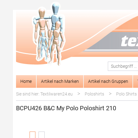
springen
Zur Hauptnavigation springen
Home
Artikel nach Marken
Artikel nach Gruppen
>
>
Sie sind hier: Textilwaren24.eu
Poloshirts
Polo Shirts
BCPU426 B&C My Polo Poloshirt 210
Bildergalerie überspringen