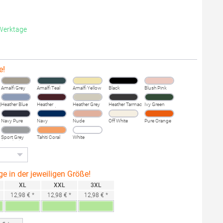
 Werktage
e!
Amalfi Grey
Amalfi Teal
Amalfi Yellow
Black
Blush Pink
)
Heather Blue
Heather
Heather Grey
Heather Tarmac
Ivy Green
Burgundy
Fog
Navy Pure
Navy
Nude
Off White
Pure Orange
Sport Grey
Tahiti Coral
White
(Heather)
ge in der jeweiligen Größe!
XL
XXL
3XL
12,98 € *
12,98 € *
12,98 € *