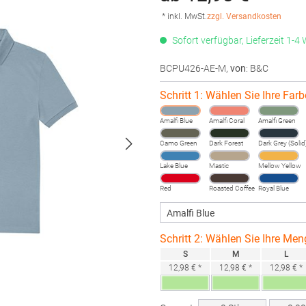
* inkl. MwSt.
zzgl. Versandkosten
Sofort verfügbar, Lieferzeit 1-4
BCPU426-AE-M
,
von
: B&C
Schritt 1: Wählen Sie Ihre Farb
Amalfi Blue
Amalfi Coral
Amalfi Green
Camo Green
Dark Forest
Dark Grey (Solid
Lake Blue
Mastic
Mellow Yellow
Red
Roasted Coffee
Royal Blue
Schritt 2: Wählen Sie Ihre Men
S
M
L
12,98 € *
12,98 € *
12,98 € *