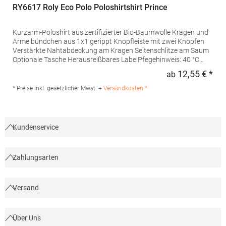
RY6617 Roly Eco Polo Poloshirtshirt Prince
Kurzarm-Poloshirt aus zertifizierter Bio-Baumwolle Kragen und
Ärmelbündchen aus 1x1 gerippt Knopfleiste mit zwei Knöpfen
Verstärkte Nahtabdeckung am Kragen Seitenschlitze am Saum
Optionale Tasche Herausreißbares LabelPfegehinweis: 40 °C
waschbarBügeln erlaubtGrammatur: 210
12,55 € *
ab
Regu
g/m²Materialzusammensetzung: 100% Baumwolle (Heather
Grey: 85% Baumwolle / 15% Viskose)Angaben zur
* Preise inkl. gesetzlicher Mwst. +
Versandkosten *
Produktsicherheit:Herst.-Nr.: PO6617Hersteller: GORFACTORY
S.A Ctra. Santomera / Abanilla Km 8.8 30620 Fortuna (Murcia)
Spanien E-Mail: info@gorfactory.es
Kundenservice
Zahlungsarten
Versand
Über Uns