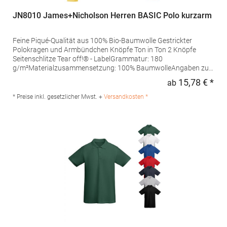
JN8010 James+Nicholson Herren BASIC Polo kurzarm
Feine Piqué-Qualität aus 100% Bio-Baumwolle Gestrickter
Polokragen und Armbündchen Knöpfe Ton in Ton 2 Knöpfe
Seitenschlitze Tear off!® - LabelGrammatur: 180
g/m²Materialzusammensetzung: 100% BaumwolleAngaben zur
Produktsicherheit: Herst.-Nr.: JN8010Hersteller: Gustav Daiber
15,78 € *
ab
Regu
GmbH Vor dem Weißen Stein 25-31 72461 Albstadt Deutschland
E-Mail: info@daiber.de
* Preise inkl. gesetzlicher Mwst. +
Versandkosten *