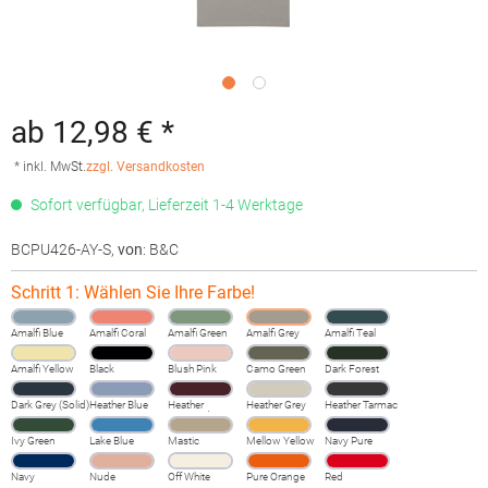
ab 12,98 € *
* inkl. MwSt.
zzgl. Versandkosten
Sofort verfügbar, Lieferzeit 1-4 Werktage
BCPU426-AY-S
,
von
: B&C
Schritt 1: Wählen Sie Ihre Farbe!
Amalfi Blue
Amalfi Coral
Amalfi Green
Amalfi Grey
Amalfi Teal
Amalfi Yellow
Black
Blush Pink
Camo Green
Dark Forest
Dark Grey (Solid)
Heather Blue
Heather
Heather Grey
Heather Tarmac
Burgundy
Fog
Ivy Green
Lake Blue
Mastic
Mellow Yellow
Navy Pure
Navy
Nude
Off White
Pure Orange
Red