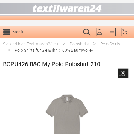
alt springen
Menü
Du hast 0 P
>
>
Sie sind hier: Textilwaren24.eu
Poloshirts
Polo Shirts
>
Polo Shirts für Sie & Ihn (100% Baumwolle)
BCPU426 B&C My Polo Poloshirt 210
Bildergalerie überspringen