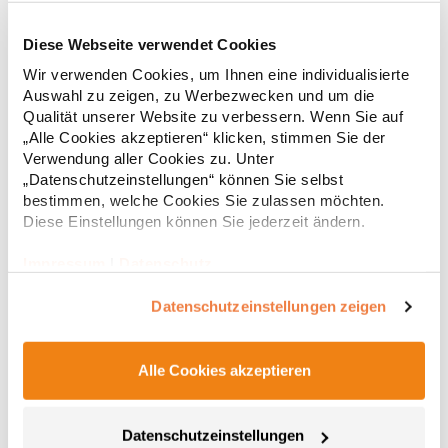
Diese Webseite verwendet Cookies
RT312 Result WORK-GUARD Apex Poloshirt Kurzarm
Wir verwenden Cookies, um Ihnen eine individualisierte
Auswahl zu zeigen, zu Werbezwecken und um die
Strapazierfähiges Polohemd aus Mischgewebe Overlock-Nähte
Qualität unserer Website zu verbessern. Wenn Sie auf
mit Polyfilm für Formstabilität Flachstrick-Kragen und
„Alle Cookies akzeptieren“ klicken, stimmen Sie der
Ärmelbündchen in Rippstrick Doppelnähte an Schultern
Verwendung aller Cookies zu. Unter
Verstärkte Nähte an stark beanspruchten Stellen Neutrales
„Datenschutzeinstellungen“ können Sie selbst
Etikett im Kragen für die einfache Veredelung/Personalisierung
16,05 € *
ab
bestimmen, welche Cookies Sie zulassen möchten.
Regu
Verstärkte Knopfleiste mit drei Knöpfen Aufgesetzte
Brusttasche mit Knopfverschluss Verstärkte Seitenschlitze
Diese Einstellungen können Sie jederzeit ändern.
* Preise inkl. gesetzlicher Mwst. +
Versandkosten *
Ersatzknopf Stehkragen Angesetzte Ärmel Weiches Piquet-
Gewebe mit COOL-DRY feuchtigkeitsabsorbierenden
Impressum
|
Datenschutz
Eigenschaften, Atmungsaktivität und Verzugkontrolle Weicher,
lose hängender Taschenbeutel innen für einfache Veredelung
Datenschutzeinstellungen zeigen
auf der linken BrustseiteGrammatur: 200
g/m²Materialzusammensetzung: 50% Polyester / 50%
BaumwolleAngaben zur Produktsicherheit: Herst.-Nr.:
R312XHersteller: Result Clothing Ltd. Narcisova 1 821 01
Alle Cookies akzeptieren
Bratislava Slowakei E-Mail: sales@resultclothing.com
Datenschutzeinstellungen