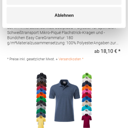
W475 Henbury Herren Coolplus®
Ablehnen
feuchtigkeitsregulierendes Poloshirt
Set-In-Ärmel Seitenschlitze Coolplus®-Polyester für optimalen
Schweißtransport Mikro-Piqué Flachstrick-Kragen und -
Bündchen Easy CareGrammatur: 180
g/m²Materialzusammensetzung: 100% PolyesterAngaben zur
Produktsicherheit: Herst.-Nr.: H475Hersteller: Henbury BV
18,10 € *
ab
Regu
Kingsfordweg 151 1043GR Amsterdam Niederlande E-Mail:
marketing@henbury.com
* Preise inkl. gesetzlicher Mwst. +
Versandkosten *