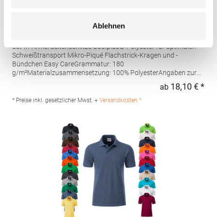
W475 Henbury Herren Coolplus®
Ablehnen
feuchtigkeitsregulierendes Poloshirt
Set-In-Ärmel Seitenschlitze Coolplus®-Polyester für optimalen
Schweißtransport Mikro-Piqué Flachstrick-Kragen und -
Bündchen Easy CareGrammatur: 180
g/m²Materialzusammensetzung: 100% PolyesterAngaben zur
Produktsicherheit: Herst.-Nr.: H475Hersteller: Henbury BV
18,10 € *
ab
Regu
Kingsfordweg 151 1043GR Amsterdam Niederlande E-Mail:
marketing@henbury.com
* Preise inkl. gesetzlicher Mwst. +
Versandkosten *