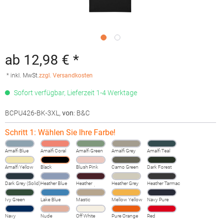
ab 12,98 € *
* inkl. MwSt.
zzgl. Versandkosten
Sofort verfügbar, Lieferzeit 1-4 Werktage
BCPU426-BK-3XL
,
von
: B&C
Schritt 1: Wählen Sie Ihre Farbe!
Amalfi Blue
Amalfi Coral
Amalfi Green
Amalfi Grey
Amalfi Teal
Amalfi Yellow
Black
Blush Pink
Camo Green
Dark Forest
Dark Grey (Solid)
Heather Blue
Heather
Heather Grey
Heather Tarmac
Burgundy
Fog
Ivy Green
Lake Blue
Mastic
Mellow Yellow
Navy Pure
Navy
Nude
Off White
Pure Orange
Red