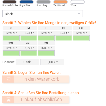
Roasted Coffee
Royal Blue
Sport Grey
Tahiti Coral
White
(Heather)
Schritt 2: Wählen Sie Ihre Menge in der jeweiligen Größe!
S
M
L
XL
XXL
12,98 € *
12,98 € *
12,98 € *
12,98 € *
12,98 € *
3XL
4XL
5XL
12,98 € *
16,89 € *
16,89 € *
Gesamt:
0
Stk.
0,00
€ *
Schritt 3: Legen Sie nun Ihre Ware...
In den Warenkorb
Schritt 4: Schließen Sie Ihre Bestellung hier ab.
Einkauf abschließen