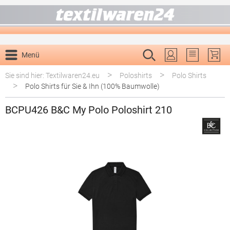
alt springen
Menü
Du hast 0 P
>
>
Sie sind hier: Textilwaren24.eu
Poloshirts
Polo Shirts
>
Polo Shirts für Sie & Ihn (100% Baumwolle)
BCPU426 B&C My Polo Poloshirt 210
Bildergalerie überspringen