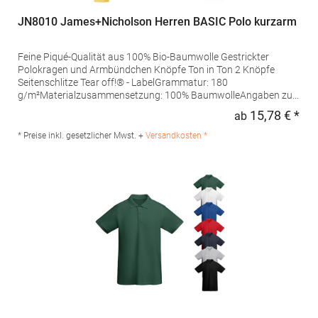
JN8010 James+Nicholson Herren BASIC Polo kurzarm
Feine Piqué-Qualität aus 100% Bio-Baumwolle Gestrickter
Polokragen und Armbündchen Knöpfe Ton in Ton 2 Knöpfe
Seitenschlitze Tear off!® - LabelGrammatur: 180
g/m²Materialzusammensetzung: 100% BaumwolleAngaben zur
Produktsicherheit: Herst.-Nr.: JN8010Hersteller: Gustav Daiber
15,78 € *
ab
Regu
GmbH Vor dem Weißen Stein 25-31 72461 Albstadt Deutschland
E-Mail: info@daiber.de
* Preise inkl. gesetzlicher Mwst. +
Versandkosten *