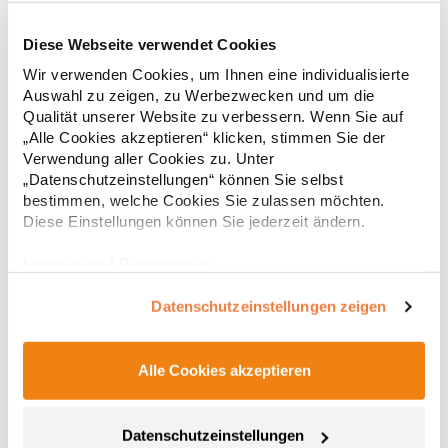
Diese Webseite verwendet Cookies
RT312 Result WORK-GUARD Apex Poloshirt Kurzarm
Wir verwenden Cookies, um Ihnen eine individualisierte
Auswahl zu zeigen, zu Werbezwecken und um die
Strapazierfähiges Polohemd aus Mischgewebe Overlock-Nähte
Qualität unserer Website zu verbessern. Wenn Sie auf
mit Polyfilm für Formstabilität Flachstrick-Kragen und
„Alle Cookies akzeptieren“ klicken, stimmen Sie der
Ärmelbündchen in Rippstrick Doppelnähte an Schultern
Verwendung aller Cookies zu. Unter
Verstärkte Nähte an stark beanspruchten Stellen Neutrales
„Datenschutzeinstellungen“ können Sie selbst
Etikett im Kragen für die einfache Veredelung/Personalisierung
16,05 € *
ab
bestimmen, welche Cookies Sie zulassen möchten.
Regu
Verstärkte Knopfleiste mit drei Knöpfen Aufgesetzte
Brusttasche mit Knopfverschluss Verstärkte Seitenschlitze
Diese Einstellungen können Sie jederzeit ändern.
* Preise inkl. gesetzlicher Mwst. +
Versandkosten *
Ersatzknopf Stehkragen Angesetzte Ärmel Weiches Piquet-
Gewebe mit COOL-DRY feuchtigkeitsabsorbierenden
Impressum
|
Datenschutz
Eigenschaften, Atmungsaktivität und Verzugkontrolle Weicher,
lose hängender Taschenbeutel innen für einfache Veredelung
Datenschutzeinstellungen zeigen
auf der linken BrustseiteGrammatur: 200
g/m²Materialzusammensetzung: 50% Polyester / 50%
BaumwolleAngaben zur Produktsicherheit: Herst.-Nr.:
R312XHersteller: Result Clothing Ltd. Narcisova 1 821 01
Alle Cookies akzeptieren
Bratislava Slowakei E-Mail: sales@resultclothing.com
Datenschutzeinstellungen