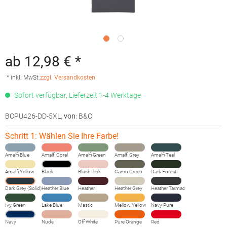
ab 12,98 € *
* inkl. MwSt.
zzgl. Versandkosten
Sofort verfügbar, Lieferzeit 1-4 Werktage
BCPU426-DD-5XL
,
von
: B&C
Schritt 1: Wählen Sie Ihre Farbe!
Amalfi Blue
Amalfi Coral
Amalfi Green
Amalfi Grey
Amalfi Teal
Amalfi Yellow
Black
Blush Pink
Camo Green
Dark Forest
Dark Grey (Solid)
Heather Blue
Heather
Heather Grey
Heather Tarmac
Burgundy
Fog
Ivy Green
Lake Blue
Mastic
Mellow Yellow
Navy Pure
Navy
Nude
Off White
Pure Orange
Red