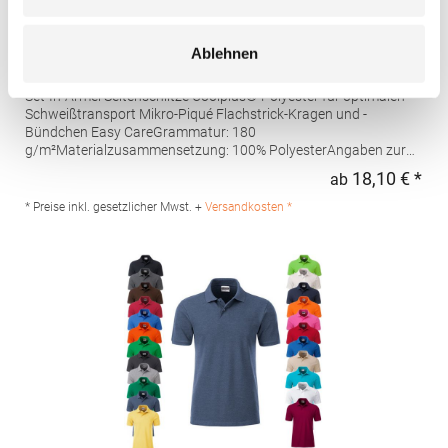
W475 Henbury Herren Coolplus®
Ablehnen
feuchtigkeitsregulierendes Poloshirt
Set-In-Ärmel Seitenschlitze Coolplus®-Polyester für optimalen
Schweißtransport Mikro-Piqué Flachstrick-Kragen und -
Bündchen Easy CareGrammatur: 180
g/m²Materialzusammensetzung: 100% PolyesterAngaben zur
Produktsicherheit: Herst.-Nr.: H475Hersteller: Henbury BV
18,10 € *
ab
Regu
Kingsfordweg 151 1043GR Amsterdam Niederlande E-Mail:
marketing@henbury.com
* Preise inkl. gesetzlicher Mwst. +
Versandkosten *