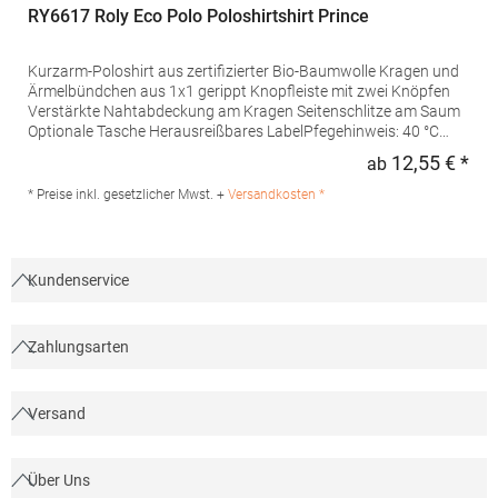
RY6617 Roly Eco Polo Poloshirtshirt Prince
Kurzarm-Poloshirt aus zertifizierter Bio-Baumwolle Kragen und
Ärmelbündchen aus 1x1 gerippt Knopfleiste mit zwei Knöpfen
Verstärkte Nahtabdeckung am Kragen Seitenschlitze am Saum
Optionale Tasche Herausreißbares LabelPfegehinweis: 40 °C
waschbarBügeln erlaubtGrammatur: 210
12,55 € *
ab
Regu
g/m²Materialzusammensetzung: 100% Baumwolle (Heather
Grey: 85% Baumwolle / 15% Viskose)Angaben zur
* Preise inkl. gesetzlicher Mwst. +
Versandkosten *
Produktsicherheit:Herst.-Nr.: PO6617Hersteller: GORFACTORY
S.A Ctra. Santomera / Abanilla Km 8.8 30620 Fortuna (Murcia)
Spanien E-Mail: info@gorfactory.es
Kundenservice
Zahlungsarten
Versand
Über Uns