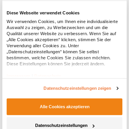
Diese Webseite verwendet Cookies
RT312 Result WORK-GUARD Apex Poloshirt Kurzarm
Wir verwenden Cookies, um Ihnen eine individualisierte
Auswahl zu zeigen, zu Werbezwecken und um die
Strapazierfähiges Polohemd aus Mischgewebe Overlock-Nähte
Qualität unserer Website zu verbessern. Wenn Sie auf
mit Polyfilm für Formstabilität Flachstrick-Kragen und
„Alle Cookies akzeptieren“ klicken, stimmen Sie der
Ärmelbündchen in Rippstrick Doppelnähte an Schultern
Verwendung aller Cookies zu. Unter
Verstärkte Nähte an stark beanspruchten Stellen Neutrales
„Datenschutzeinstellungen“ können Sie selbst
Etikett im Kragen für die einfache Veredelung/Personalisierung
16,05 € *
ab
bestimmen, welche Cookies Sie zulassen möchten.
Regu
Verstärkte Knopfleiste mit drei Knöpfen Aufgesetzte
Brusttasche mit Knopfverschluss Verstärkte Seitenschlitze
Diese Einstellungen können Sie jederzeit ändern.
* Preise inkl. gesetzlicher Mwst. +
Versandkosten *
Ersatzknopf Stehkragen Angesetzte Ärmel Weiches Piquet-
Gewebe mit COOL-DRY feuchtigkeitsabsorbierenden
Impressum
|
Datenschutz
Eigenschaften, Atmungsaktivität und Verzugkontrolle Weicher,
lose hängender Taschenbeutel innen für einfache Veredelung
Datenschutzeinstellungen zeigen
auf der linken BrustseiteGrammatur: 200
g/m²Materialzusammensetzung: 50% Polyester / 50%
BaumwolleAngaben zur Produktsicherheit: Herst.-Nr.:
R312XHersteller: Result Clothing Ltd. Narcisova 1 821 01
Alle Cookies akzeptieren
Bratislava Slowakei E-Mail: sales@resultclothing.com
Datenschutzeinstellungen