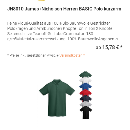
JN8010 James+Nicholson Herren BASIC Polo kurzarm
Feine Piqué-Qualität aus 100% Bio-Baumwolle Gestrickter
Polokragen und Armbündchen Knöpfe Ton in Ton 2 Knöpfe
Seitenschlitze Tear off!® - LabelGrammatur: 180
g/m²Materialzusammensetzung: 100% BaumwolleAngaben zur
Produktsicherheit: Herst.-Nr.: JN8010Hersteller: Gustav Daiber
15,78 € *
ab
Regu
GmbH Vor dem Weißen Stein 25-31 72461 Albstadt Deutschland
E-Mail: info@daiber.de
* Preise inkl. gesetzlicher Mwst. +
Versandkosten *