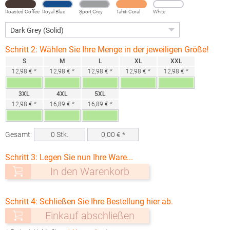
Roasted Coffee
Royal Blue
Sport Grey
Tahiti Coral
White
(Heather)
Schritt 2: Wählen Sie Ihre Menge in der jeweiligen Größe!
S
M
L
XL
XXL
12,98 € *
12,98 € *
12,98 € *
12,98 € *
12,98 € *
3XL
4XL
5XL
12,98 € *
16,89 € *
16,89 € *
Gesamt:
0
Stk.
0,00
€ *
Schritt 3: Legen Sie nun Ihre Ware...
In den Warenkorb
Schritt 4: Schließen Sie Ihre Bestellung hier ab.
Einkauf abschließen