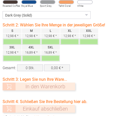
Roasted Coffee
Royal Blue
Sport Grey
Tahiti Coral
White
(Heather)
Schritt 2: Wählen Sie Ihre Menge in der jeweiligen Größe!
S
M
L
XL
XXL
12,98 € *
12,98 € *
12,98 € *
12,98 € *
12,98 € *
3XL
4XL
5XL
12,98 € *
16,89 € *
16,89 € *
Gesamt:
0
Stk.
0,00
€ *
Schritt 3: Legen Sie nun Ihre Ware...
In den Warenkorb
Schritt 4: Schließen Sie Ihre Bestellung hier ab.
Einkauf abschließen