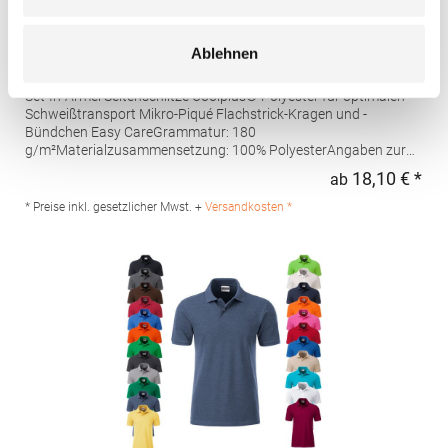
W475 Henbury Herren Coolplus®
Ablehnen
feuchtigkeitsregulierendes Poloshirt
Set-In-Ärmel Seitenschlitze Coolplus®-Polyester für optimalen
Schweißtransport Mikro-Piqué Flachstrick-Kragen und -
Bündchen Easy CareGrammatur: 180
g/m²Materialzusammensetzung: 100% PolyesterAngaben zur
Produktsicherheit: Herst.-Nr.: H475Hersteller: Henbury BV
18,10 € *
ab
Regu
Kingsfordweg 151 1043GR Amsterdam Niederlande E-Mail:
marketing@henbury.com
* Preise inkl. gesetzlicher Mwst. +
Versandkosten *