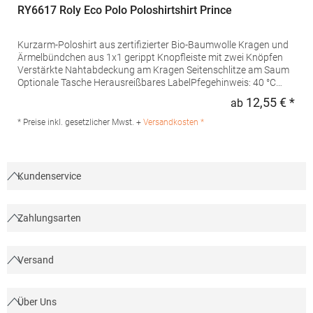
RY6617 Roly Eco Polo Poloshirtshirt Prince
Kurzarm-Poloshirt aus zertifizierter Bio-Baumwolle Kragen und
Ärmelbündchen aus 1x1 gerippt Knopfleiste mit zwei Knöpfen
Verstärkte Nahtabdeckung am Kragen Seitenschlitze am Saum
Optionale Tasche Herausreißbares LabelPfegehinweis: 40 °C
waschbarBügeln erlaubtGrammatur: 210
12,55 € *
ab
Regu
g/m²Materialzusammensetzung: 100% Baumwolle (Heather
Grey: 85% Baumwolle / 15% Viskose)Angaben zur
* Preise inkl. gesetzlicher Mwst. +
Versandkosten *
Produktsicherheit:Herst.-Nr.: PO6617Hersteller: GORFACTORY
S.A Ctra. Santomera / Abanilla Km 8.8 30620 Fortuna (Murcia)
Spanien E-Mail: info@gorfactory.es
Kundenservice
Zahlungsarten
Versand
Über Uns