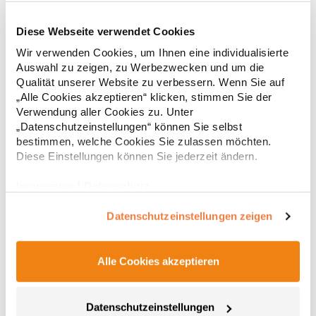
Diese Webseite verwendet Cookies
RT312 Result WORK-GUARD Apex Poloshirt Kurzarm
Wir verwenden Cookies, um Ihnen eine individualisierte
Auswahl zu zeigen, zu Werbezwecken und um die
Strapazierfähiges Polohemd aus Mischgewebe Overlock-Nähte
Qualität unserer Website zu verbessern. Wenn Sie auf
mit Polyfilm für Formstabilität Flachstrick-Kragen und
„Alle Cookies akzeptieren“ klicken, stimmen Sie der
Ärmelbündchen in Rippstrick Doppelnähte an Schultern
Verwendung aller Cookies zu. Unter
Verstärkte Nähte an stark beanspruchten Stellen Neutrales
„Datenschutzeinstellungen“ können Sie selbst
Etikett im Kragen für die einfache Veredelung/Personalisierung
16,05 € *
ab
bestimmen, welche Cookies Sie zulassen möchten.
Regu
Verstärkte Knopfleiste mit drei Knöpfen Aufgesetzte
Brusttasche mit Knopfverschluss Verstärkte Seitenschlitze
Diese Einstellungen können Sie jederzeit ändern.
* Preise inkl. gesetzlicher Mwst. +
Versandkosten *
Ersatzknopf Stehkragen Angesetzte Ärmel Weiches Piquet-
Gewebe mit COOL-DRY feuchtigkeitsabsorbierenden
Impressum
|
Datenschutz
Eigenschaften, Atmungsaktivität und Verzugkontrolle Weicher,
lose hängender Taschenbeutel innen für einfache Veredelung
Datenschutzeinstellungen zeigen
auf der linken BrustseiteGrammatur: 200
g/m²Materialzusammensetzung: 50% Polyester / 50%
BaumwolleAngaben zur Produktsicherheit: Herst.-Nr.:
R312XHersteller: Result Clothing Ltd. Narcisova 1 821 01
Alle Cookies akzeptieren
Bratislava Slowakei E-Mail: sales@resultclothing.com
Datenschutzeinstellungen