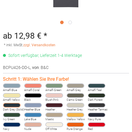
ab 12,98 € *
* inkl. MwSt.
zzgl. Versandkosten
Sofort verfügbar, Lieferzeit 1-4 Werktage
BCPU426-DD-L
,
von
: B&C
Schritt 1: Wählen Sie Ihre Farbe!
Amalfi Blue
Amalfi Coral
Amalfi Green
Amalfi Grey
Amalfi Teal
Amalfi Yellow
Black
Blush Pink
Camo Green
Dark Forest
Dark Grey (Solid)
Heather Blue
Heather
Heather Grey
Heather Tarmac
Burgundy
Fog
Ivy Green
Lake Blue
Mastic
Mellow Yellow
Navy Pure
Navy
Nude
Off White
Pure Orange
Red