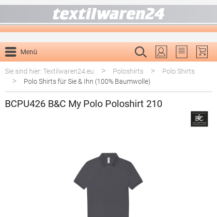
alt springen
Menü
Du hast 0 P
>
>
Sie sind hier: Textilwaren24.eu
Poloshirts
Polo Shirts
>
Polo Shirts für Sie & Ihn (100% Baumwolle)
BCPU426 B&C My Polo Poloshirt 210
Bildergalerie überspringen