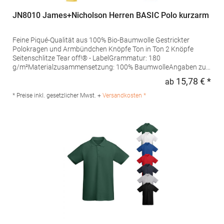
JN8010 James+Nicholson Herren BASIC Polo kurzarm
Feine Piqué-Qualität aus 100% Bio-Baumwolle Gestrickter
Polokragen und Armbündchen Knöpfe Ton in Ton 2 Knöpfe
Seitenschlitze Tear off!® - LabelGrammatur: 180
g/m²Materialzusammensetzung: 100% BaumwolleAngaben zur
Produktsicherheit: Herst.-Nr.: JN8010Hersteller: Gustav Daiber
15,78 € *
ab
Regu
GmbH Vor dem Weißen Stein 25-31 72461 Albstadt Deutschland
E-Mail: info@daiber.de
* Preise inkl. gesetzlicher Mwst. +
Versandkosten *