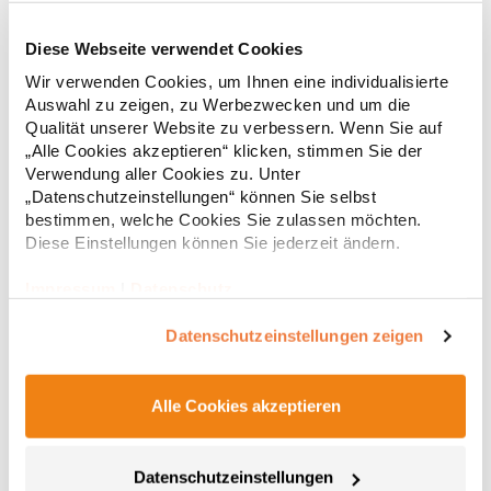
Diese Webseite verwendet Cookies
RT312 Result WORK-GUARD Apex Poloshirt Kurzarm
Wir verwenden Cookies, um Ihnen eine individualisierte
Auswahl zu zeigen, zu Werbezwecken und um die
Strapazierfähiges Polohemd aus Mischgewebe Overlock-Nähte
Qualität unserer Website zu verbessern. Wenn Sie auf
mit Polyfilm für Formstabilität Flachstrick-Kragen und
„Alle Cookies akzeptieren“ klicken, stimmen Sie der
Ärmelbündchen in Rippstrick Doppelnähte an Schultern
Verwendung aller Cookies zu. Unter
Verstärkte Nähte an stark beanspruchten Stellen Neutrales
„Datenschutzeinstellungen“ können Sie selbst
Etikett im Kragen für die einfache Veredelung/Personalisierung
16,05 € *
ab
bestimmen, welche Cookies Sie zulassen möchten.
Regu
Verstärkte Knopfleiste mit drei Knöpfen Aufgesetzte
Brusttasche mit Knopfverschluss Verstärkte Seitenschlitze
Diese Einstellungen können Sie jederzeit ändern.
* Preise inkl. gesetzlicher Mwst. +
Versandkosten *
Ersatzknopf Stehkragen Angesetzte Ärmel Weiches Piquet-
Gewebe mit COOL-DRY feuchtigkeitsabsorbierenden
Impressum
|
Datenschutz
Eigenschaften, Atmungsaktivität und Verzugkontrolle Weicher,
lose hängender Taschenbeutel innen für einfache Veredelung
Datenschutzeinstellungen zeigen
auf der linken BrustseiteGrammatur: 200
g/m²Materialzusammensetzung: 50% Polyester / 50%
BaumwolleAngaben zur Produktsicherheit: Herst.-Nr.:
R312XHersteller: Result Clothing Ltd. Narcisova 1 821 01
Alle Cookies akzeptieren
Bratislava Slowakei E-Mail: sales@resultclothing.com
Datenschutzeinstellungen