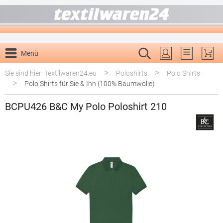
alt springen
Menü
Du hast 0 P
>
>
Sie sind hier: Textilwaren24.eu
Poloshirts
Polo Shirts
>
Polo Shirts für Sie & Ihn (100% Baumwolle)
BCPU426 B&C My Polo Poloshirt 210
Bildergalerie überspringen