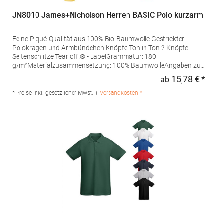
JN8010 James+Nicholson Herren BASIC Polo kurzarm
Feine Piqué-Qualität aus 100% Bio-Baumwolle Gestrickter
Polokragen und Armbündchen Knöpfe Ton in Ton 2 Knöpfe
Seitenschlitze Tear off!® - LabelGrammatur: 180
g/m²Materialzusammensetzung: 100% BaumwolleAngaben zur
Produktsicherheit: Herst.-Nr.: JN8010Hersteller: Gustav Daiber
15,78 € *
ab
Regu
GmbH Vor dem Weißen Stein 25-31 72461 Albstadt Deutschland
E-Mail: info@daiber.de
* Preise inkl. gesetzlicher Mwst. +
Versandkosten *