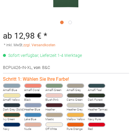
ab 12,98 € *
* inkl. MwSt.
zzgl. Versandkosten
Sofort verfügbar, Lieferzeit 1-4 Werktage
BCPU426-IN-XL
,
von
: B&C
Schritt 1: Wählen Sie Ihre Farbe!
Amalfi Blue
Amalfi Coral
Amalfi Green
Amalfi Grey
Amalfi Teal
Amalfi Yellow
Black
Blush Pink
Camo Green
Dark Forest
Dark Grey (Solid)
Heather Blue
Heather
Heather Grey
Heather Tarmac
Burgundy
Fog
Ivy Green
Lake Blue
Mastic
Mellow Yellow
Navy Pure
Navy
Nude
Off White
Pure Orange
Red