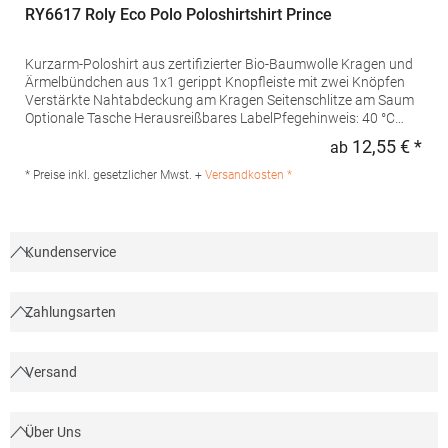
RY6617 Roly Eco Polo Poloshirtshirt Prince
Kurzarm-Poloshirt aus zertifizierter Bio-Baumwolle Kragen und
Ärmelbündchen aus 1x1 gerippt Knopfleiste mit zwei Knöpfen
Verstärkte Nahtabdeckung am Kragen Seitenschlitze am Saum
Optionale Tasche Herausreißbares LabelPfegehinweis: 40 °C
waschbarBügeln erlaubtGrammatur: 210
12,55 € *
ab
Regu
g/m²Materialzusammensetzung: 100% Baumwolle (Heather
Grey: 85% Baumwolle / 15% Viskose)Angaben zur
* Preise inkl. gesetzlicher Mwst. +
Versandkosten *
Produktsicherheit:Herst.-Nr.: PO6617Hersteller: GORFACTORY
S.A Ctra. Santomera / Abanilla Km 8.8 30620 Fortuna (Murcia)
Spanien E-Mail: info@gorfactory.es
Kundenservice
Zahlungsarten
Versand
Über Uns