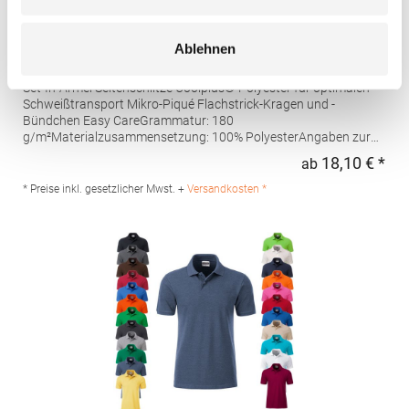
W475 Henbury Herren Coolplus®
Ablehnen
feuchtigkeitsregulierendes Poloshirt
Set-In-Ärmel Seitenschlitze Coolplus®-Polyester für optimalen
Schweißtransport Mikro-Piqué Flachstrick-Kragen und -
Bündchen Easy CareGrammatur: 180
g/m²Materialzusammensetzung: 100% PolyesterAngaben zur
Produktsicherheit: Herst.-Nr.: H475Hersteller: Henbury BV
18,10 € *
ab
Regu
Kingsfordweg 151 1043GR Amsterdam Niederlande E-Mail:
marketing@henbury.com
* Preise inkl. gesetzlicher Mwst. +
Versandkosten *