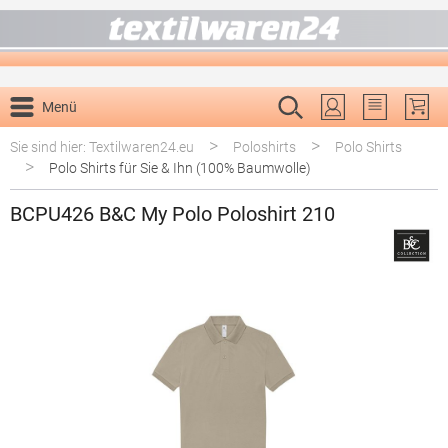
alt springen
Menü
Du hast 0 P
>
>
Sie sind hier: Textilwaren24.eu
Poloshirts
Polo Shirts
>
Polo Shirts für Sie & Ihn (100% Baumwolle)
BCPU426 B&C My Polo Poloshirt 210
Bildergalerie überspringen