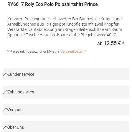
RY6617 Roly Eco Polo Poloshirtshirt Prince
Kurzarm-Poloshirt aus zertifizierter Bio-Baumwolle Kragen und
Ärmelbündchen aus 1x1 gerippt Knopfleiste mit zwei Knöpfen
Verstärkte Nahtabdeckung am Kragen Seitenschlitze am Saum
Optionale Tasche Herausreißbares LabelPfegehinweis: 40 °C
waschbarBügeln erlaubtGrammatur: 210
12,55 € *
ab
Regu
g/m²Materialzusammensetzung: 100% Baumwolle (Heather
Grey: 85% Baumwolle / 15% Viskose)Angaben zur
* Preise inkl. gesetzlicher Mwst. +
Versandkosten *
Produktsicherheit:Herst.-Nr.: PO6617Hersteller: GORFACTORY
S.A Ctra. Santomera / Abanilla Km 8.8 30620 Fortuna (Murcia)
Spanien E-Mail: info@gorfactory.es
Kundenservice
Zahlungsarten
Versand
Über Uns