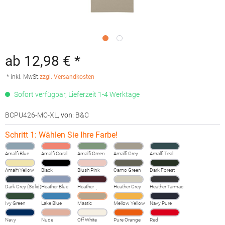
ab 12,98 € *
* inkl. MwSt.
zzgl. Versandkosten
Sofort verfügbar, Lieferzeit 1-4 Werktage
BCPU426-MC-XL
,
von
: B&C
Schritt 1: Wählen Sie Ihre Farbe!
Amalfi Blue
Amalfi Coral
Amalfi Green
Amalfi Grey
Amalfi Teal
Amalfi Yellow
Black
Blush Pink
Camo Green
Dark Forest
Dark Grey (Solid)
Heather Blue
Heather
Heather Grey
Heather Tarmac
Burgundy
Fog
Ivy Green
Lake Blue
Mastic
Mellow Yellow
Navy Pure
Navy
Nude
Off White
Pure Orange
Red