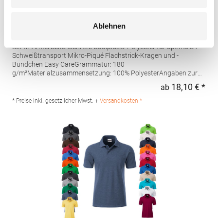
W475 Henbury Herren Coolplus®
Ablehnen
feuchtigkeitsregulierendes Poloshirt
Set-In-Ärmel Seitenschlitze Coolplus®-Polyester für optimalen
Schweißtransport Mikro-Piqué Flachstrick-Kragen und -
Bündchen Easy CareGrammatur: 180
g/m²Materialzusammensetzung: 100% PolyesterAngaben zur
Produktsicherheit: Herst.-Nr.: H475Hersteller: Henbury BV
18,10 € *
ab
Regu
Kingsfordweg 151 1043GR Amsterdam Niederlande E-Mail:
marketing@henbury.com
* Preise inkl. gesetzlicher Mwst. +
Versandkosten *