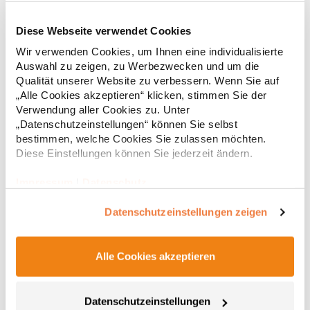
Diese Webseite verwendet Cookies
RT312 Result WORK-GUARD Apex Poloshirt Kurzarm
Wir verwenden Cookies, um Ihnen eine individualisierte
Auswahl zu zeigen, zu Werbezwecken und um die
Strapazierfähiges Polohemd aus Mischgewebe Overlock-Nähte
Qualität unserer Website zu verbessern. Wenn Sie auf
mit Polyfilm für Formstabilität Flachstrick-Kragen und
„Alle Cookies akzeptieren“ klicken, stimmen Sie der
Ärmelbündchen in Rippstrick Doppelnähte an Schultern
Verwendung aller Cookies zu. Unter
Verstärkte Nähte an stark beanspruchten Stellen Neutrales
„Datenschutzeinstellungen“ können Sie selbst
Etikett im Kragen für die einfache Veredelung/Personalisierung
16,05 € *
ab
bestimmen, welche Cookies Sie zulassen möchten.
Regu
Verstärkte Knopfleiste mit drei Knöpfen Aufgesetzte
Brusttasche mit Knopfverschluss Verstärkte Seitenschlitze
Diese Einstellungen können Sie jederzeit ändern.
* Preise inkl. gesetzlicher Mwst. +
Versandkosten *
Ersatzknopf Stehkragen Angesetzte Ärmel Weiches Piquet-
Gewebe mit COOL-DRY feuchtigkeitsabsorbierenden
Impressum
|
Datenschutz
Eigenschaften, Atmungsaktivität und Verzugkontrolle Weicher,
lose hängender Taschenbeutel innen für einfache Veredelung
Datenschutzeinstellungen zeigen
auf der linken BrustseiteGrammatur: 200
g/m²Materialzusammensetzung: 50% Polyester / 50%
BaumwolleAngaben zur Produktsicherheit: Herst.-Nr.:
R312XHersteller: Result Clothing Ltd. Narcisova 1 821 01
Alle Cookies akzeptieren
Bratislava Slowakei E-Mail: sales@resultclothing.com
Datenschutzeinstellungen