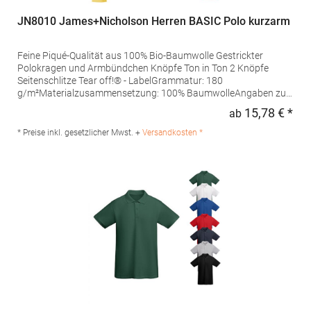
JN8010 James+Nicholson Herren BASIC Polo kurzarm
Feine Piqué-Qualität aus 100% Bio-Baumwolle Gestrickter
Polokragen und Armbündchen Knöpfe Ton in Ton 2 Knöpfe
Seitenschlitze Tear off!® - LabelGrammatur: 180
g/m²Materialzusammensetzung: 100% BaumwolleAngaben zur
Produktsicherheit: Herst.-Nr.: JN8010Hersteller: Gustav Daiber
15,78 € *
ab
Regu
GmbH Vor dem Weißen Stein 25-31 72461 Albstadt Deutschland
E-Mail: info@daiber.de
* Preise inkl. gesetzlicher Mwst. +
Versandkosten *