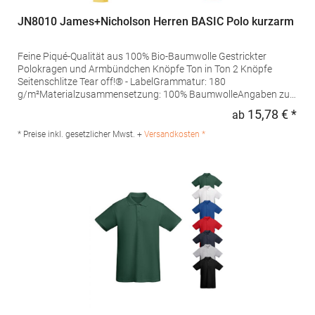
JN8010 James+Nicholson Herren BASIC Polo kurzarm
Feine Piqué-Qualität aus 100% Bio-Baumwolle Gestrickter
Polokragen und Armbündchen Knöpfe Ton in Ton 2 Knöpfe
Seitenschlitze Tear off!® - LabelGrammatur: 180
g/m²Materialzusammensetzung: 100% BaumwolleAngaben zur
Produktsicherheit: Herst.-Nr.: JN8010Hersteller: Gustav Daiber
15,78 € *
ab
Regu
GmbH Vor dem Weißen Stein 25-31 72461 Albstadt Deutschland
E-Mail: info@daiber.de
* Preise inkl. gesetzlicher Mwst. +
Versandkosten *