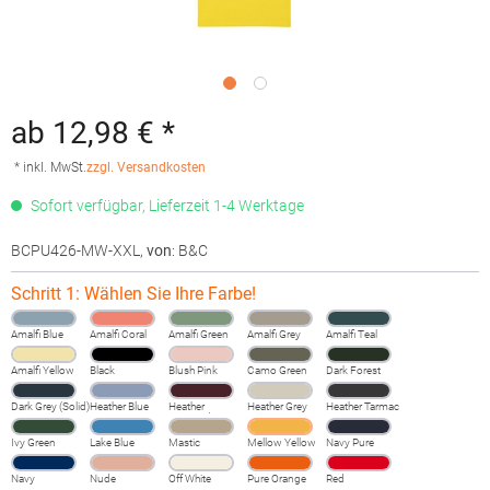
ab 12,98 € *
* inkl. MwSt.
zzgl. Versandkosten
Sofort verfügbar, Lieferzeit 1-4 Werktage
BCPU426-MW-XXL
,
von
: B&C
Schritt 1: Wählen Sie Ihre Farbe!
Amalfi Blue
Amalfi Coral
Amalfi Green
Amalfi Grey
Amalfi Teal
Amalfi Yellow
Black
Blush Pink
Camo Green
Dark Forest
Dark Grey (Solid)
Heather Blue
Heather
Heather Grey
Heather Tarmac
Burgundy
Fog
Ivy Green
Lake Blue
Mastic
Mellow Yellow
Navy Pure
Navy
Nude
Off White
Pure Orange
Red