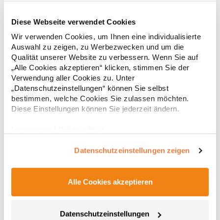
Diese Webseite verwendet Cookies
RT312 Result WORK-GUARD Apex Poloshirt Kurzarm
Wir verwenden Cookies, um Ihnen eine individualisierte
Auswahl zu zeigen, zu Werbezwecken und um die
Strapazierfähiges Polohemd aus Mischgewebe Overlock-Nähte
Qualität unserer Website zu verbessern. Wenn Sie auf
mit Polyfilm für Formstabilität Flachstrick-Kragen und
„Alle Cookies akzeptieren“ klicken, stimmen Sie der
Ärmelbündchen in Rippstrick Doppelnähte an Schultern
Verwendung aller Cookies zu. Unter
Verstärkte Nähte an stark beanspruchten Stellen Neutrales
„Datenschutzeinstellungen“ können Sie selbst
Etikett im Kragen für die einfache Veredelung/Personalisierung
16,05 € *
ab
bestimmen, welche Cookies Sie zulassen möchten.
Regu
Verstärkte Knopfleiste mit drei Knöpfen Aufgesetzte
Brusttasche mit Knopfverschluss Verstärkte Seitenschlitze
Diese Einstellungen können Sie jederzeit ändern.
* Preise inkl. gesetzlicher Mwst. +
Versandkosten *
Ersatzknopf Stehkragen Angesetzte Ärmel Weiches Piquet-
Gewebe mit COOL-DRY feuchtigkeitsabsorbierenden
Impressum
|
Datenschutz
Eigenschaften, Atmungsaktivität und Verzugkontrolle Weicher,
lose hängender Taschenbeutel innen für einfache Veredelung
Datenschutzeinstellungen zeigen
auf der linken BrustseiteGrammatur: 200
g/m²Materialzusammensetzung: 50% Polyester / 50%
BaumwolleAngaben zur Produktsicherheit: Herst.-Nr.:
R312XHersteller: Result Clothing Ltd. Narcisova 1 821 01
Alle Cookies akzeptieren
Bratislava Slowakei E-Mail: sales@resultclothing.com
Datenschutzeinstellungen