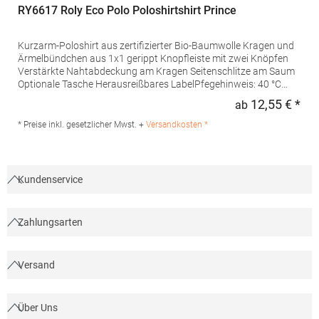
RY6617 Roly Eco Polo Poloshirtshirt Prince
Kurzarm-Poloshirt aus zertifizierter Bio-Baumwolle Kragen und
Ärmelbündchen aus 1x1 gerippt Knopfleiste mit zwei Knöpfen
Verstärkte Nahtabdeckung am Kragen Seitenschlitze am Saum
Optionale Tasche Herausreißbares LabelPfegehinweis: 40 °C
waschbarBügeln erlaubtGrammatur: 210
12,55 € *
ab
Regu
g/m²Materialzusammensetzung: 100% Baumwolle (Heather
Grey: 85% Baumwolle / 15% Viskose)Angaben zur
* Preise inkl. gesetzlicher Mwst. +
Versandkosten *
Produktsicherheit:Herst.-Nr.: PO6617Hersteller: GORFACTORY
S.A Ctra. Santomera / Abanilla Km 8.8 30620 Fortuna (Murcia)
Spanien E-Mail: info@gorfactory.es
Kundenservice
Zahlungsarten
Versand
Über Uns