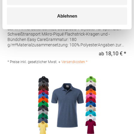
W475 Henbury Herren Coolplus®
Ablehnen
feuchtigkeitsregulierendes Poloshirt
Set-In-Ärmel Seitenschlitze Coolplus®-Polyester für optimalen
Schweißtransport Mikro-Piqué Flachstrick-Kragen und -
Bündchen Easy CareGrammatur: 180
g/m²Materialzusammensetzung: 100% PolyesterAngaben zur
Produktsicherheit: Herst.-Nr.: H475Hersteller: Henbury BV
18,10 € *
ab
Regu
Kingsfordweg 151 1043GR Amsterdam Niederlande E-Mail:
marketing@henbury.com
* Preise inkl. gesetzlicher Mwst. +
Versandkosten *