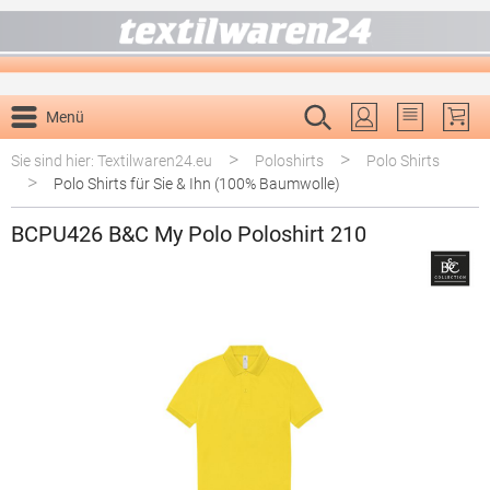
alt springen
Menü
Du hast 0 P
>
>
Sie sind hier: Textilwaren24.eu
Poloshirts
Polo Shirts
>
Polo Shirts für Sie & Ihn (100% Baumwolle)
BCPU426 B&C My Polo Poloshirt 210
Bildergalerie überspringen