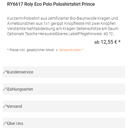
RY6617 Roly Eco Polo Poloshirtshirt Prince
Kurzarm-Poloshirt aus zertifizierter Bio-Baumwolle Kragen und
Ärmelbündchen aus 1x1 gerippt Knopfleiste mit zwei Knöpfen
Verstärkte Nahtabdeckung am Kragen Seitenschlitze am Saum
Optionale Tasche Herausreißbares LabelPfegehinweis: 40 °C
waschbarBügeln erlaubtGrammatur: 210
12,55 € *
ab
Regu
g/m²Materialzusammensetzung: 100% Baumwolle (Heather
Grey: 85% Baumwolle / 15% Viskose)Angaben zur
* Preise inkl. gesetzlicher Mwst. +
Versandkosten *
Produktsicherheit:Herst.-Nr.: PO6617Hersteller: GORFACTORY
S.A Ctra. Santomera / Abanilla Km 8.8 30620 Fortuna (Murcia)
Spanien E-Mail: info@gorfactory.es
Kundenservice
Zahlungsarten
Versand
Über Uns