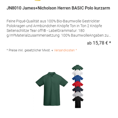
JN8010 James+Nicholson Herren BASIC Polo kurzarm
Feine Piqué-Qualität aus 100% Bio-Baumwolle Gestrickter
Polokragen und Armbündchen Knöpfe Ton in Ton 2 Knöpfe
Seitenschlitze Tear off!® - LabelGrammatur: 180
g/m²Materialzusammensetzung: 100% BaumwolleAngaben zur
Produktsicherheit: Herst.-Nr.: JN8010Hersteller: Gustav Daiber
15,78 € *
ab
Regu
GmbH Vor dem Weißen Stein 25-31 72461 Albstadt Deutschland
E-Mail: info@daiber.de
* Preise inkl. gesetzlicher Mwst. +
Versandkosten *