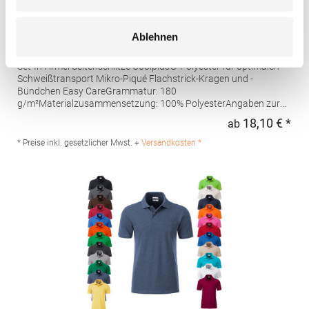
W475 Henbury Herren Coolplus®
Ablehnen
feuchtigkeitsregulierendes Poloshirt
Set-In-Ärmel Seitenschlitze Coolplus®-Polyester für optimalen
Schweißtransport Mikro-Piqué Flachstrick-Kragen und -
Bündchen Easy CareGrammatur: 180
g/m²Materialzusammensetzung: 100% PolyesterAngaben zur
Produktsicherheit: Herst.-Nr.: H475Hersteller: Henbury BV
18,10 € *
ab
Regu
Kingsfordweg 151 1043GR Amsterdam Niederlande E-Mail:
marketing@henbury.com
* Preise inkl. gesetzlicher Mwst. +
Versandkosten *