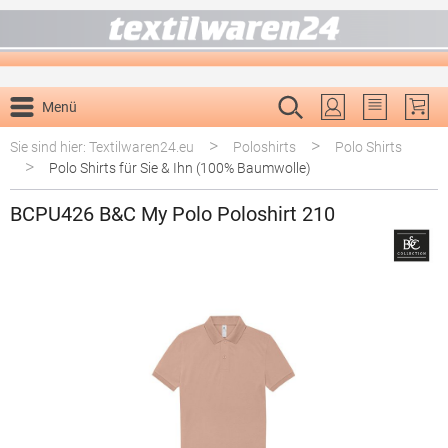
alt springen
Menü
Du hast 0 P
>
>
Sie sind hier: Textilwaren24.eu
Poloshirts
Polo Shirts
>
Polo Shirts für Sie & Ihn (100% Baumwolle)
BCPU426 B&C My Polo Poloshirt 210
Bildergalerie überspringen