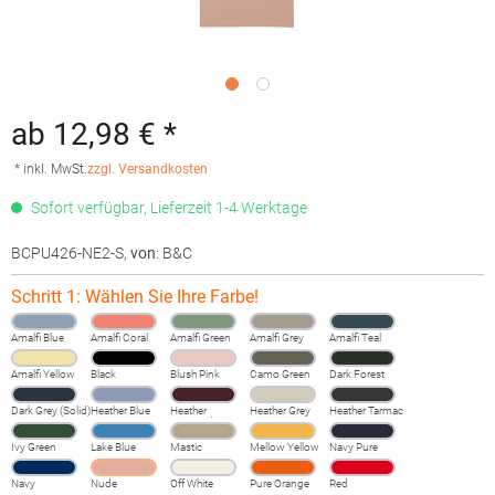
ab 12,98 € *
* inkl. MwSt.
zzgl. Versandkosten
Sofort verfügbar, Lieferzeit 1-4 Werktage
BCPU426-NE2-S
,
von
: B&C
Schritt 1: Wählen Sie Ihre Farbe!
Amalfi Blue
Amalfi Coral
Amalfi Green
Amalfi Grey
Amalfi Teal
Amalfi Yellow
Black
Blush Pink
Camo Green
Dark Forest
Dark Grey (Solid)
Heather Blue
Heather
Heather Grey
Heather Tarmac
Burgundy
Fog
Ivy Green
Lake Blue
Mastic
Mellow Yellow
Navy Pure
Navy
Nude
Off White
Pure Orange
Red