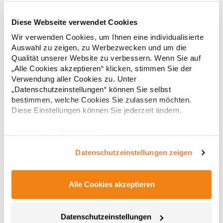
Diese Webseite verwendet Cookies
RT312 Result WORK-GUARD Apex Poloshirt Kurzarm
Wir verwenden Cookies, um Ihnen eine individualisierte
Auswahl zu zeigen, zu Werbezwecken und um die
Strapazierfähiges Polohemd aus Mischgewebe Overlock-Nähte
Qualität unserer Website zu verbessern. Wenn Sie auf
mit Polyfilm für Formstabilität Flachstrick-Kragen und
„Alle Cookies akzeptieren“ klicken, stimmen Sie der
Ärmelbündchen in Rippstrick Doppelnähte an Schultern
Verwendung aller Cookies zu. Unter
Verstärkte Nähte an stark beanspruchten Stellen Neutrales
„Datenschutzeinstellungen“ können Sie selbst
Etikett im Kragen für die einfache Veredelung/Personalisierung
16,05 € *
ab
bestimmen, welche Cookies Sie zulassen möchten.
Regu
Verstärkte Knopfleiste mit drei Knöpfen Aufgesetzte
Brusttasche mit Knopfverschluss Verstärkte Seitenschlitze
Diese Einstellungen können Sie jederzeit ändern.
* Preise inkl. gesetzlicher Mwst. +
Versandkosten *
Ersatzknopf Stehkragen Angesetzte Ärmel Weiches Piquet-
Gewebe mit COOL-DRY feuchtigkeitsabsorbierenden
Impressum
|
Datenschutz
Eigenschaften, Atmungsaktivität und Verzugkontrolle Weicher,
lose hängender Taschenbeutel innen für einfache Veredelung
Datenschutzeinstellungen zeigen
auf der linken BrustseiteGrammatur: 200
g/m²Materialzusammensetzung: 50% Polyester / 50%
BaumwolleAngaben zur Produktsicherheit: Herst.-Nr.:
R312XHersteller: Result Clothing Ltd. Narcisova 1 821 01
Alle Cookies akzeptieren
Bratislava Slowakei E-Mail: sales@resultclothing.com
Datenschutzeinstellungen