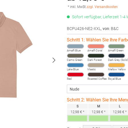
* inkl. MwSt.
zzgl. Versandkosten
Sofort verfügbar, Lieferzeit 1-4
BCPU426-NE2-XXL
,
von
: B&C
Schritt 1: Wählen Sie Ihre Farb
Amalfi Blue
Amalfi Coral
Amalfi Green
Camo Green
Dark Forest
Dark Grey (Solid
Lake Blue
Mastic
Mellow Yellow
Red
Roasted Coffee
Royal Blue
Schritt 2: Wählen Sie Ihre Men
S
M
L
12,98 € *
12,98 € *
12,98 € *