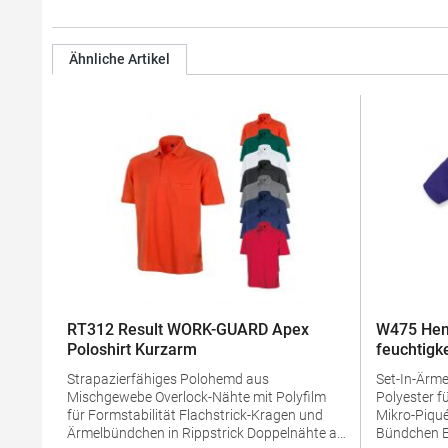
Ähnliche Artikel
RT312 Result WORK-GUARD Apex
W475 Hen
Poloshirt Kurzarm
feuchtigk
Strapazierfähiges Polohemd aus
Set-In-Ärmel Seitenschlitze Coolpl
Mischgewebe Overlock-Nähte mit Polyfilm
Polyester f
für Formstabilität Flachstrick-Kragen und
Mikro-Piqué Flachstrick-Kragen un
Ärmelbündchen in Rippstrick Doppelnähte an
Bündchen Easy CareGrammatur: 180