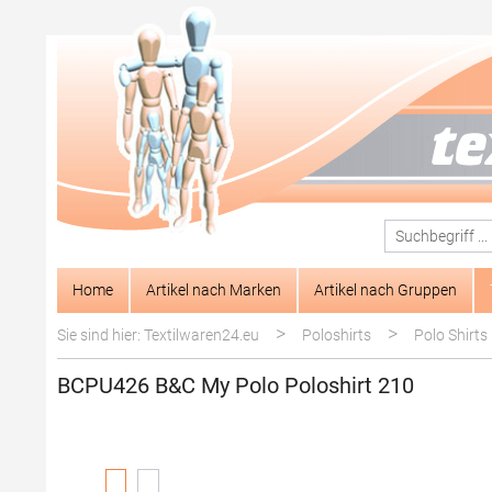
springen
Zur Hauptnavigation springen
Home
Artikel nach Marken
Artikel nach Gruppen
>
>
Sie sind hier: Textilwaren24.eu
Poloshirts
Polo Shirts
BCPU426 B&C My Polo Poloshirt 210
Bildergalerie überspringen