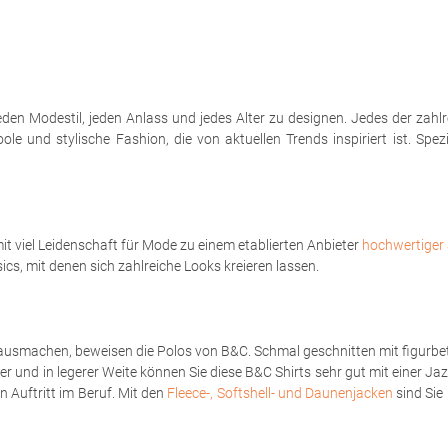
eden Modestil, jeden Anlass und jedes Alter zu designen. Jedes der zahl
le und stylische Fashion, die von aktuellen Trends inspiriert ist. Spe
t viel Leidenschaft für Mode zu einem etablierten Anbieter
hochwertiger 
sics, mit denen sich zahlreiche Looks kreieren lassen.
ausmachen, beweisen die Polos von B&C. Schmal geschnitten mit figurbet
er und in legerer Weite können Sie diese B&C Shirts sehr gut mit einer Ja
 Auftritt im Beruf. Mit den
Fleece-, Softshell- und Daunenjacken
sind Sie 