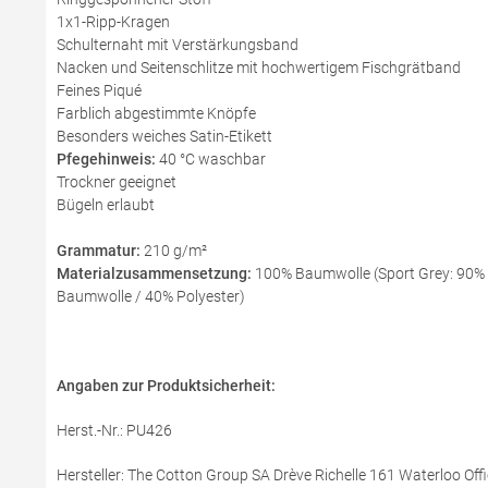
1x1-Ripp-Kragen
Schulternaht mit Verstärkungsband
Nacken und Seitenschlitze mit hochwertigem Fischgrätband
Feines Piqué
Farblich abgestimmte Knöpfe
Besonders weiches Satin-Etikett
Pfegehinweis:
40 °C waschbar
Trockner geeignet
Bügeln erlaubt
Grammatur:
210 g/m²
Materialzusammensetzung:
100% Baumwolle (Sport Grey: 90% B
Baumwolle / 40% Polyester)
Angaben zur Produktsicherheit:
Herst.-Nr.: PU426
Hersteller: The Cotton Group SA Drève Richelle 161 Waterloo Offi