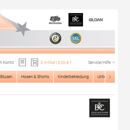
n Konto
0 Artikel | 0,00 € *
Service/Hilfe
Du hast 0 Produkte auf dem Merkzettel
Blusen
Hosen & Shorts
Kinderbekleidung
Unterwäsche