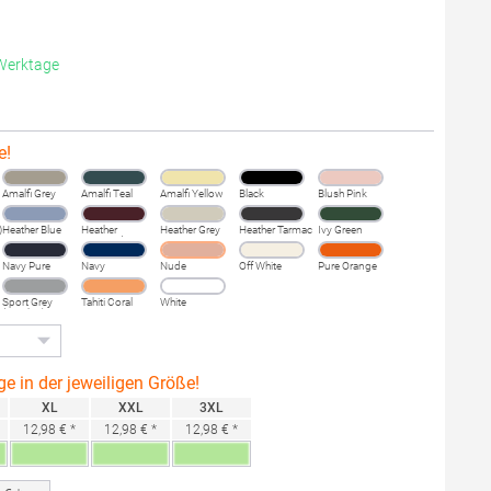
 Werktage
e!
Amalfi Grey
Amalfi Teal
Amalfi Yellow
Black
Blush Pink
)
Heather Blue
Heather
Heather Grey
Heather Tarmac
Ivy Green
Burgundy
Fog
Navy Pure
Navy
Nude
Off White
Pure Orange
Sport Grey
Tahiti Coral
White
(Heather)
ge in der jeweiligen Größe!
XL
XXL
3XL
12,98 € *
12,98 € *
12,98 € *