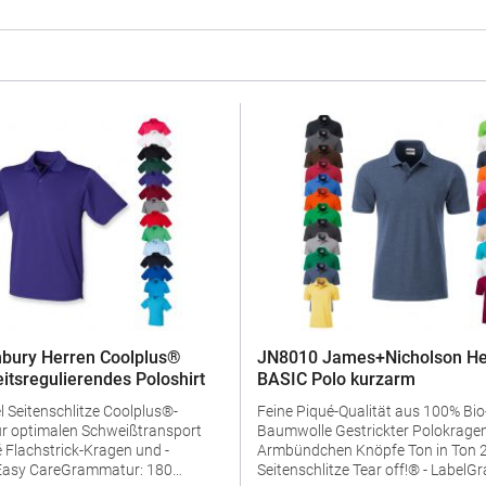
bury Herren Coolplus®
JN8010 James+Nicholson He
eitsregulierendes Poloshirt
BASIC Polo kurzarm
us®-
Feine Piqué-Qualität aus 100% Bio
ür optimalen Schweißtransport
Baumwolle Gestrickter Polokragen und
d -
Armbündchen Knöpfe Ton in Ton 2 Knöpfe
Seitenschlitze Tear off!® - LabelGrammatur: