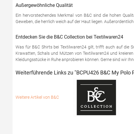
Außergewöhnliche Qualität
Ein hervorstechendes Merkmal von B&C sind die hohen Qualitä
Geweben, die herrlich weich auf der Haut liegen. Außerordentlic
Entdecken Sie die B&C Collection bei Textilwaren24
Was für B&C Shirts bei Textilwaren24 gilt, trifft auch auf di
Krawatten, Schals und Mützen von Textilwaren24 und kreieren S
Kleidungsstücke in Ruhe anprobieren können. Gerne sind wir Ihnen
Weiterführende Links zu "BCPU426 B&C My Polo P
Weitere Artikel von B&C