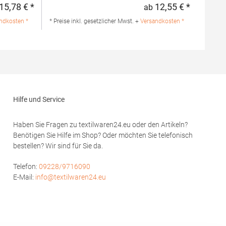
ng: 100%
Seitenschlitze am Saum Optionale Tasche
15,78 € *
12,55 € *
ab
Regulärer Preis:
Regulärer 
Herausreißbares LabelPfegehinweis: 40 °C
waschbarBügeln erlaubtGrammatur: 210
ndkosten *
* Preise inkl. gesetzlicher Mwst. +
Versandkosten *
 GmbH Vor
g/m²Materialzusammensetzung: 100%
bstadt
Baumwolle (Heather Grey: 85% Baumwolle /
de
15% Viskose)Angaben zur
Produktsicherheit:Herst.-Nr.:
PO6617Hersteller: GORFACTORY S.A Ctra.
Santomera / Abanilla Km 8.8 30620 Fortuna
(Murcia) Spanien E-Mail: info@gorfactory.es
Hilfe und Service
Haben Sie Fragen zu textilwaren24.eu oder den Artikeln?
Benötigen Sie Hilfe im Shop? Oder möchten Sie telefonisch
bestellen? Wir sind für Sie da.
Telefon:
09228/9716090
E-Mail:
info@textilwaren24.eu