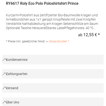
RY6617 Roly Eco Polo Poloshirtshirt Prince
Kurzarm-Poloshirt aus zertifizierter Bio-Baumwolle Kragen und
Ärmelbündchen aus 1x1 gerippt Knopfleiste mit zwei Knöpfen
Verstärkte Nahtabdeckung am Kragen Seitenschlitze am Saum
Optionale Tasche Herausreißbares LabelPfegehinweis: 40 °C
waschbarBügeln erlaubtGrammatur: 210
12,55 € *
ab
Regu
g/m²Materialzusammensetzung: 100% Baumwolle (Heather
Grey: 85% Baumwolle / 15% Viskose)Angaben zur
* Preise inkl. gesetzlicher Mwst. +
Versandkosten *
Produktsicherheit:Herst.-Nr.: PO6617Hersteller: GORFACTORY
S.A Ctra. Santomera / Abanilla Km 8.8 30620 Fortuna (Murcia)
Spanien E-Mail: info@gorfactory.es
Kundenservice
Zahlungsarten
Versand
Über Uns