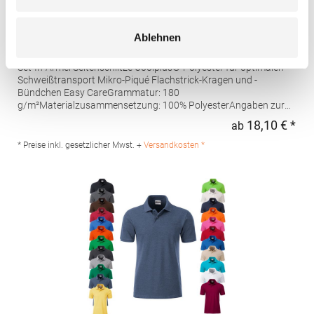
W475 Henbury Herren Coolplus®
Ablehnen
feuchtigkeitsregulierendes Poloshirt
Set-In-Ärmel Seitenschlitze Coolplus®-Polyester für optimalen
Schweißtransport Mikro-Piqué Flachstrick-Kragen und -
Bündchen Easy CareGrammatur: 180
g/m²Materialzusammensetzung: 100% PolyesterAngaben zur
Produktsicherheit: Herst.-Nr.: H475Hersteller: Henbury BV
18,10 € *
ab
Regu
Kingsfordweg 151 1043GR Amsterdam Niederlande E-Mail:
marketing@henbury.com
* Preise inkl. gesetzlicher Mwst. +
Versandkosten *