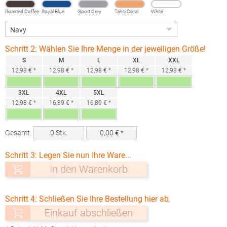
Roasted Coffee
Royal Blue
Sport Grey
Tahiti Coral
White
(Heather)
Schritt 2: Wählen Sie Ihre Menge in der jeweiligen Größe!
S
M
L
XL
XXL
12,98 € *
12,98 € *
12,98 € *
12,98 € *
12,98 € *
3XL
4XL
5XL
12,98 € *
16,89 € *
16,89 € *
Gesamt:
0
Stk.
0,00
€ *
Schritt 3: Legen Sie nun Ihre Ware...
In den Warenkorb
Schritt 4: Schließen Sie Ihre Bestellung hier ab.
Einkauf abschließen