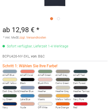
ab 12,98 € *
* inkl. MwSt.
zzgl. Versandkosten
Sofort verfügbar, Lieferzeit 1-4 Werktage
BCPU426-NY-3XL
,
von
: B&C
Schritt 1: Wählen Sie Ihre Farbe!
Amalfi Blue
Amalfi Coral
Amalfi Green
Amalfi Grey
Amalfi Teal
Amalfi Yellow
Black
Blush Pink
Camo Green
Dark Forest
Dark Grey (Solid)
Heather Blue
Heather
Heather Grey
Heather Tarmac
Burgundy
Fog
Ivy Green
Lake Blue
Mastic
Mellow Yellow
Navy Pure
Navy
Nude
Off White
Pure Orange
Red