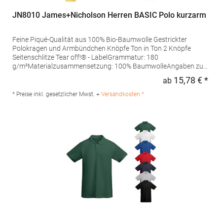
JN8010 James+Nicholson Herren BASIC Polo kurzarm
Feine Piqué-Qualität aus 100% Bio-Baumwolle Gestrickter
Polokragen und Armbündchen Knöpfe Ton in Ton 2 Knöpfe
Seitenschlitze Tear off!® - LabelGrammatur: 180
g/m²Materialzusammensetzung: 100% BaumwolleAngaben zur
Produktsicherheit: Herst.-Nr.: JN8010Hersteller: Gustav Daiber
15,78 € *
ab
Regu
GmbH Vor dem Weißen Stein 25-31 72461 Albstadt Deutschland
E-Mail: info@daiber.de
* Preise inkl. gesetzlicher Mwst. +
Versandkosten *