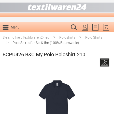
alt springen
Menü
Du hast 0 P
>
>
Sie sind hier: Textilwaren24.eu
Poloshirts
Polo Shirts
>
Polo Shirts für Sie & Ihn (100% Baumwolle)
BCPU426 B&C My Polo Poloshirt 210
Bildergalerie überspringen