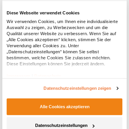
Diese Webseite verwendet Cookies
RT312 Result WORK-GUARD Apex Poloshirt Kurzarm
Wir verwenden Cookies, um Ihnen eine individualisierte
Auswahl zu zeigen, zu Werbezwecken und um die
Strapazierfähiges Polohemd aus Mischgewebe Overlock-Nähte
Qualität unserer Website zu verbessern. Wenn Sie auf
mit Polyfilm für Formstabilität Flachstrick-Kragen und
„Alle Cookies akzeptieren“ klicken, stimmen Sie der
Ärmelbündchen in Rippstrick Doppelnähte an Schultern
Verwendung aller Cookies zu. Unter
Verstärkte Nähte an stark beanspruchten Stellen Neutrales
„Datenschutzeinstellungen“ können Sie selbst
Etikett im Kragen für die einfache Veredelung/Personalisierung
16,05 € *
ab
bestimmen, welche Cookies Sie zulassen möchten.
Regu
Verstärkte Knopfleiste mit drei Knöpfen Aufgesetzte
Brusttasche mit Knopfverschluss Verstärkte Seitenschlitze
Diese Einstellungen können Sie jederzeit ändern.
* Preise inkl. gesetzlicher Mwst. +
Versandkosten *
Ersatzknopf Stehkragen Angesetzte Ärmel Weiches Piquet-
Gewebe mit COOL-DRY feuchtigkeitsabsorbierenden
Impressum
|
Datenschutz
Eigenschaften, Atmungsaktivität und Verzugkontrolle Weicher,
lose hängender Taschenbeutel innen für einfache Veredelung
Datenschutzeinstellungen zeigen
auf der linken BrustseiteGrammatur: 200
g/m²Materialzusammensetzung: 50% Polyester / 50%
BaumwolleAngaben zur Produktsicherheit: Herst.-Nr.:
R312XHersteller: Result Clothing Ltd. Narcisova 1 821 01
Alle Cookies akzeptieren
Bratislava Slowakei E-Mail: sales@resultclothing.com
Datenschutzeinstellungen