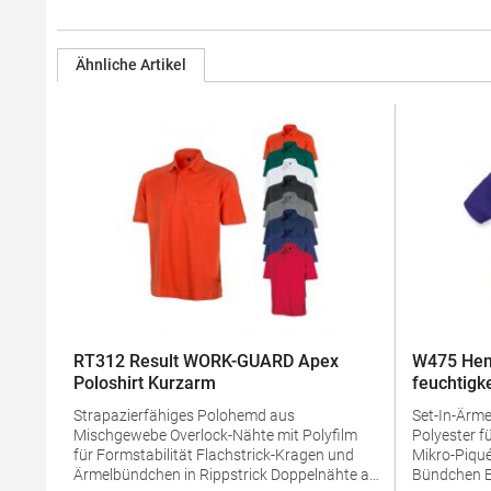
Ähnliche Artikel
RT312 Result WORK-GUARD Apex
W475 Hen
Poloshirt Kurzarm
feuchtigk
Strapazierfähiges Polohemd aus
Set-In-Ärmel Seitenschlitze Coolpl
Mischgewebe Overlock-Nähte mit Polyfilm
Polyester f
für Formstabilität Flachstrick-Kragen und
Mikro-Piqué Flachstrick-Kragen un
Ärmelbündchen in Rippstrick Doppelnähte an
Bündchen Easy CareGrammatur: 180