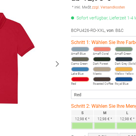
* inkl. MwSt.
zzgl. Versandkosten
Sofort verfügbar, Lieferzeit 1-4
BCPU426-RD-XXL
,
von
: B&C
Schritt 1: Wählen Sie Ihre Farb
Amalfi Blue
Amalfi Coral
Amalfi Green
Camo Green
Dark Forest
Dark Grey (Solid
Lake Blue
Mastic
Mellow Yellow
Red
Roasted Coffee
Royal Blue
Schritt 2: Wählen Sie Ihre Men
S
M
L
12,98 € *
12,98 € *
12,98 € *