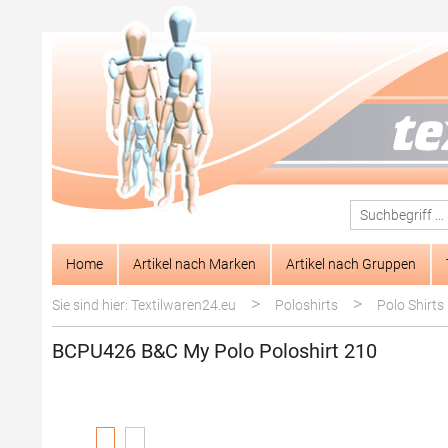
springen
Zur Hauptnavigation springen
Home
Artikel nach Marken
Artikel nach Gruppen
>
>
Sie sind hier: Textilwaren24.eu
Poloshirts
Polo Shirts
BCPU426 B&C My Polo Poloshirt 210
Bildergalerie überspringen