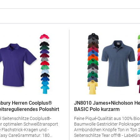
bury Herren Coolplus®
JN8010 James+Nicholson He
eitsregulierendes Poloshirt
BASIC Polo kurzarm
us®-
Feine Piqué-Qualität aus 100% Bio
ür optimalen Schweißtransport
Baumwolle Gestrickter Polokragen und
d -
Armbündchen Knöpfe Ton in Ton 2 Knöpfe
Seitenschlitze Tear off!® - LabelGrammatur: