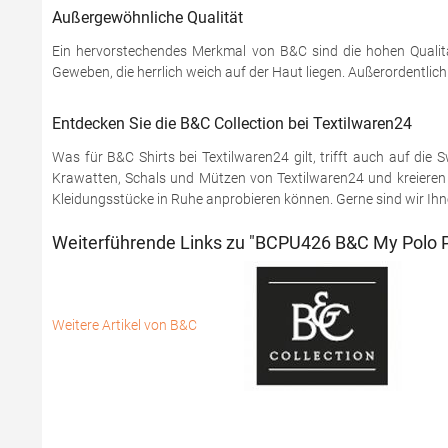
Außergewöhnliche Qualität
Ein hervorstechendes Merkmal von B&C sind die hohen Qualitä
Geweben, die herrlich weich auf der Haut liegen. Außerordentlic
Entdecken Sie die B&C Collection bei Textilwaren24
Was für B&C Shirts bei Textilwaren24 gilt, trifft auch auf di
Krawatten, Schals und Mützen von Textilwaren24 und kreieren S
Kleidungsstücke in Ruhe anprobieren können. Gerne sind wir Ihnen
Weiterführende Links zu "BCPU426 B&C My Polo P
Weitere Artikel von B&C