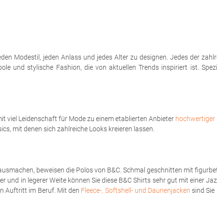
eden Modestil, jeden Anlass und jedes Alter zu designen. Jedes der zahl
le und stylische Fashion, die von aktuellen Trends inspiriert ist. Spe
t viel Leidenschaft für Mode zu einem etablierten Anbieter
hochwertiger 
sics, mit denen sich zahlreiche Looks kreieren lassen.
ausmachen, beweisen die Polos von B&C. Schmal geschnitten mit figurbet
er und in legerer Weite können Sie diese B&C Shirts sehr gut mit einer Ja
 Auftritt im Beruf. Mit den
Fleece-, Softshell- und Daunenjacken
sind Sie 