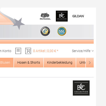
n Konto
0 Artikel | 0,00 € *
Service/Hilfe
Du hast 0 Produkte auf dem Merkzettel
Blusen
Hosen & Shorts
Kinderbekleidung
Unterwäsche