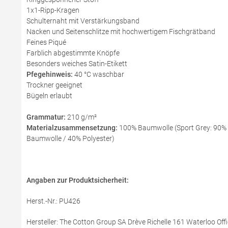
1x1-Ripp-Kragen
Schulternaht mit Verstärkungsband
Nacken und Seitenschlitze mit hochwertigem Fischgrätband
Feines Piqué
Farblich abgestimmte Knöpfe
Besonders weiches Satin-Etikett
Pfegehinweis:
40 °C waschbar
Trockner geeignet
Bügeln erlaubt
Grammatur:
210 g/m²
Materialzusammensetzung:
100% Baumwolle (Sport Grey: 90% B
Baumwolle / 40% Polyester)
Angaben zur Produktsicherheit:
Herst.-Nr.: PU426
Hersteller: The Cotton Group SA Drève Richelle 161 Waterloo Offi