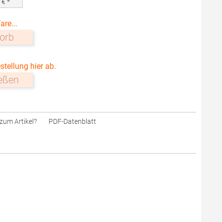
0
€ *
are...
orb
stellung hier ab.
ießen
zum Artikel?
PDF-Datenblatt