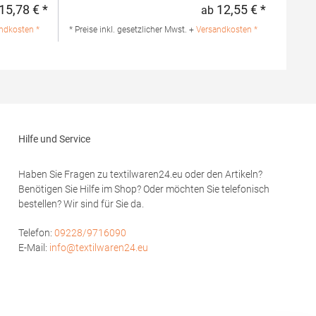
ng: 100%
Seitenschlitze am Saum Optionale Tasche
15,78 € *
12,55 € *
ab
Regulärer Preis:
Regulärer 
Herausreißbares LabelPfegehinweis: 40 °C
waschbarBügeln erlaubtGrammatur: 210
ndkosten *
* Preise inkl. gesetzlicher Mwst. +
Versandkosten *
 GmbH Vor
g/m²Materialzusammensetzung: 100%
bstadt
Baumwolle (Heather Grey: 85% Baumwolle /
de
15% Viskose)Angaben zur
Produktsicherheit:Herst.-Nr.:
PO6617Hersteller: GORFACTORY S.A Ctra.
Santomera / Abanilla Km 8.8 30620 Fortuna
(Murcia) Spanien E-Mail: info@gorfactory.es
Hilfe und Service
Haben Sie Fragen zu textilwaren24.eu oder den Artikeln?
Benötigen Sie Hilfe im Shop? Oder möchten Sie telefonisch
bestellen? Wir sind für Sie da.
Telefon:
09228/9716090
E-Mail:
info@textilwaren24.eu