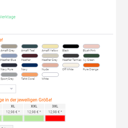
 Werktage
e!
Amalfi Grey
Amalfi Teal
Amalfi Yellow
Black
Blush Pink
)
Heather Blue
Heather
Heather Grey
Heather Tarmac
Ivy Green
Burgundy
Fog
Navy Pure
Navy
Nude
Off White
Pure Orange
Sport Grey
Tahiti Coral
White
(Heather)
ge in der jeweiligen Größe!
XL
XXL
3XL
12,98 € *
12,98 € *
12,98 € *