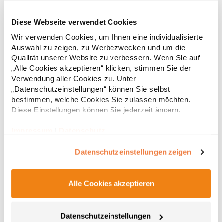
Diese Webseite verwendet Cookies
RT312 Result WORK-GUARD Apex Poloshirt Kurzarm
Wir verwenden Cookies, um Ihnen eine individualisierte
Auswahl zu zeigen, zu Werbezwecken und um die
Strapazierfähiges Polohemd aus Mischgewebe Overlock-Nähte
Qualität unserer Website zu verbessern. Wenn Sie auf
mit Polyfilm für Formstabilität Flachstrick-Kragen und
„Alle Cookies akzeptieren“ klicken, stimmen Sie der
Ärmelbündchen in Rippstrick Doppelnähte an Schultern
Verwendung aller Cookies zu. Unter
Verstärkte Nähte an stark beanspruchten Stellen Neutrales
„Datenschutzeinstellungen“ können Sie selbst
Etikett im Kragen für die einfache Veredelung/Personalisierung
16,05 € *
ab
bestimmen, welche Cookies Sie zulassen möchten.
Regu
Verstärkte Knopfleiste mit drei Knöpfen Aufgesetzte
Brusttasche mit Knopfverschluss Verstärkte Seitenschlitze
Diese Einstellungen können Sie jederzeit ändern.
* Preise inkl. gesetzlicher Mwst. +
Versandkosten *
Ersatzknopf Stehkragen Angesetzte Ärmel Weiches Piquet-
Gewebe mit COOL-DRY feuchtigkeitsabsorbierenden
Impressum
|
Datenschutz
Eigenschaften, Atmungsaktivität und Verzugkontrolle Weicher,
lose hängender Taschenbeutel innen für einfache Veredelung
Datenschutzeinstellungen zeigen
auf der linken BrustseiteGrammatur: 200
g/m²Materialzusammensetzung: 50% Polyester / 50%
BaumwolleAngaben zur Produktsicherheit: Herst.-Nr.:
R312XHersteller: Result Clothing Ltd. Narcisova 1 821 01
Alle Cookies akzeptieren
Bratislava Slowakei E-Mail: sales@resultclothing.com
Datenschutzeinstellungen