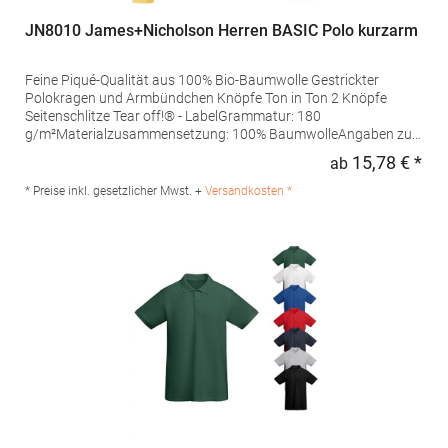
JN8010 James+Nicholson Herren BASIC Polo kurzarm
Feine Piqué-Qualität aus 100% Bio-Baumwolle Gestrickter
Polokragen und Armbündchen Knöpfe Ton in Ton 2 Knöpfe
Seitenschlitze Tear off!® - LabelGrammatur: 180
g/m²Materialzusammensetzung: 100% BaumwolleAngaben zur
Produktsicherheit: Herst.-Nr.: JN8010Hersteller: Gustav Daiber
15,78 € *
ab
Regu
GmbH Vor dem Weißen Stein 25-31 72461 Albstadt Deutschland
E-Mail: info@daiber.de
* Preise inkl. gesetzlicher Mwst. +
Versandkosten *