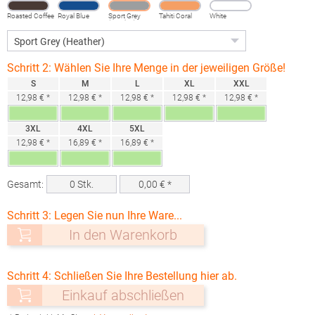
Roasted Coffee
Royal Blue
Sport Grey
Tahiti Coral
White
(Heather)
Schritt 2: Wählen Sie Ihre Menge in der jeweiligen Größe!
S
M
L
XL
XXL
12,98 € *
12,98 € *
12,98 € *
12,98 € *
12,98 € *
3XL
4XL
5XL
12,98 € *
16,89 € *
16,89 € *
Gesamt:
0
Stk.
0,00
€ *
Schritt 3: Legen Sie nun Ihre Ware...
In den Warenkorb
Schritt 4: Schließen Sie Ihre Bestellung hier ab.
Einkauf abschließen