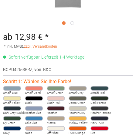
ab 12,98 € *
* inkl. MwSt.
zzgl. Versandkosten
Sofort verfügbar, Lieferzeit 1-4 Werktage
BCPU426-SR-M
,
von
: B&C
Schritt 1: Wählen Sie Ihre Farbe!
Amalfi Blue
Amalfi Coral
Amalfi Green
Amalfi Grey
Amalfi Teal
Amalfi Yellow
Black
Blush Pink
Camo Green
Dark Forest
Dark Grey (Solid)
Heather Blue
Heather
Heather Grey
Heather Tarmac
Burgundy
Fog
Ivy Green
Lake Blue
Mastic
Mellow Yellow
Navy Pure
Navy
Nude
Off White
Pure Orange
Red