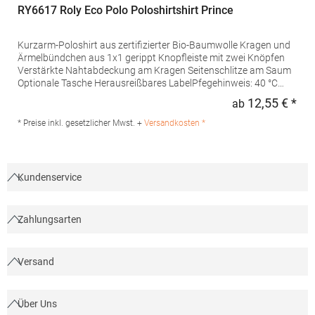
RY6617 Roly Eco Polo Poloshirtshirt Prince
Kurzarm-Poloshirt aus zertifizierter Bio-Baumwolle Kragen und
Ärmelbündchen aus 1x1 gerippt Knopfleiste mit zwei Knöpfen
Verstärkte Nahtabdeckung am Kragen Seitenschlitze am Saum
Optionale Tasche Herausreißbares LabelPfegehinweis: 40 °C
waschbarBügeln erlaubtGrammatur: 210
12,55 € *
ab
Regu
g/m²Materialzusammensetzung: 100% Baumwolle (Heather
Grey: 85% Baumwolle / 15% Viskose)Angaben zur
* Preise inkl. gesetzlicher Mwst. +
Versandkosten *
Produktsicherheit:Herst.-Nr.: PO6617Hersteller: GORFACTORY
S.A Ctra. Santomera / Abanilla Km 8.8 30620 Fortuna (Murcia)
Spanien E-Mail: info@gorfactory.es
Kundenservice
Zahlungsarten
Versand
Über Uns