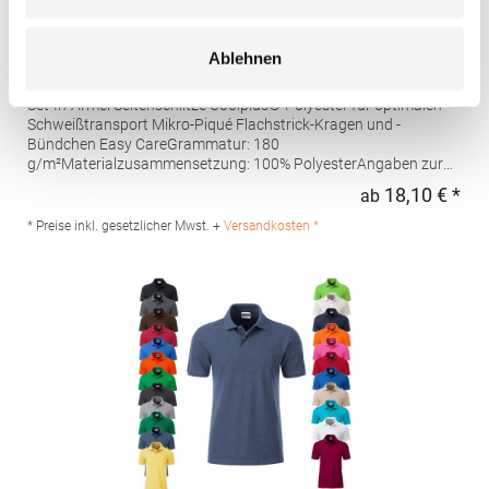
W475 Henbury Herren Coolplus®
Ablehnen
feuchtigkeitsregulierendes Poloshirt
Set-In-Ärmel Seitenschlitze Coolplus®-Polyester für optimalen
Schweißtransport Mikro-Piqué Flachstrick-Kragen und -
Bündchen Easy CareGrammatur: 180
g/m²Materialzusammensetzung: 100% PolyesterAngaben zur
Produktsicherheit: Herst.-Nr.: H475Hersteller: Henbury BV
18,10 € *
ab
Regu
Kingsfordweg 151 1043GR Amsterdam Niederlande E-Mail:
marketing@henbury.com
* Preise inkl. gesetzlicher Mwst. +
Versandkosten *