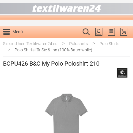
alt springen
Menü
Du hast 0 P
>
>
Sie sind hier: Textilwaren24.eu
Poloshirts
Polo Shirts
>
Polo Shirts für Sie & Ihn (100% Baumwolle)
BCPU426 B&C My Polo Poloshirt 210
Bildergalerie überspringen