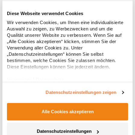
Diese Webseite verwendet Cookies
RT312 Result WORK-GUARD Apex Poloshirt Kurzarm
Wir verwenden Cookies, um Ihnen eine individualisierte
Auswahl zu zeigen, zu Werbezwecken und um die
Strapazierfähiges Polohemd aus Mischgewebe Overlock-Nähte
Qualität unserer Website zu verbessern. Wenn Sie auf
mit Polyfilm für Formstabilität Flachstrick-Kragen und
„Alle Cookies akzeptieren“ klicken, stimmen Sie der
Ärmelbündchen in Rippstrick Doppelnähte an Schultern
Verwendung aller Cookies zu. Unter
Verstärkte Nähte an stark beanspruchten Stellen Neutrales
„Datenschutzeinstellungen“ können Sie selbst
Etikett im Kragen für die einfache Veredelung/Personalisierung
16,05 € *
ab
bestimmen, welche Cookies Sie zulassen möchten.
Regu
Verstärkte Knopfleiste mit drei Knöpfen Aufgesetzte
Brusttasche mit Knopfverschluss Verstärkte Seitenschlitze
Diese Einstellungen können Sie jederzeit ändern.
* Preise inkl. gesetzlicher Mwst. +
Versandkosten *
Ersatzknopf Stehkragen Angesetzte Ärmel Weiches Piquet-
Gewebe mit COOL-DRY feuchtigkeitsabsorbierenden
Impressum
|
Datenschutz
Eigenschaften, Atmungsaktivität und Verzugkontrolle Weicher,
lose hängender Taschenbeutel innen für einfache Veredelung
Datenschutzeinstellungen zeigen
auf der linken BrustseiteGrammatur: 200
g/m²Materialzusammensetzung: 50% Polyester / 50%
BaumwolleAngaben zur Produktsicherheit: Herst.-Nr.:
R312XHersteller: Result Clothing Ltd. Narcisova 1 821 01
Alle Cookies akzeptieren
Bratislava Slowakei E-Mail: sales@resultclothing.com
Datenschutzeinstellungen