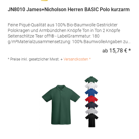
JN8010 James+Nicholson Herren BASIC Polo kurzarm
Feine Piqué-Qualität aus 100% Bio-Baumwolle Gestrickter
Polokragen und Armbündchen Knöpfe Ton in Ton 2 Knöpfe
Seitenschlitze Tear off!® - LabelGrammatur: 180
g/m²Materialzusammensetzung: 100% BaumwolleAngaben zur
Produktsicherheit: Herst.-Nr.: JN8010Hersteller: Gustav Daiber
15,78 € *
ab
Regu
GmbH Vor dem Weißen Stein 25-31 72461 Albstadt Deutschland
E-Mail: info@daiber.de
* Preise inkl. gesetzlicher Mwst. +
Versandkosten *