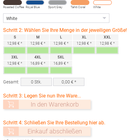
Roasted Coffee
Royal Blue
Sport Grey
Tahiti Coral
White
(Heather)
Schritt 2: Wählen Sie Ihre Menge in der jeweiligen Größe!
S
M
L
XL
XXL
12,98 € *
12,98 € *
12,98 € *
12,98 € *
12,98 € *
3XL
4XL
5XL
12,98 € *
16,89 € *
16,89 € *
Gesamt:
0
Stk.
0,00
€ *
Schritt 3: Legen Sie nun Ihre Ware...
In den Warenkorb
Schritt 4: Schließen Sie Ihre Bestellung hier ab.
Einkauf abschließen