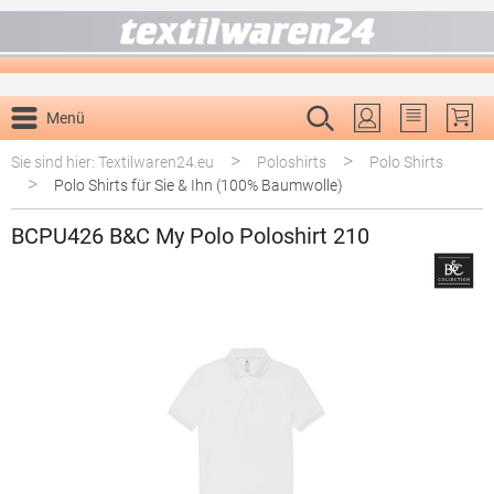
alt springen
Menü
Du hast 0 P
>
>
Sie sind hier: Textilwaren24.eu
Poloshirts
Polo Shirts
>
Polo Shirts für Sie & Ihn (100% Baumwolle)
BCPU426 B&C My Polo Poloshirt 210
Bildergalerie überspringen