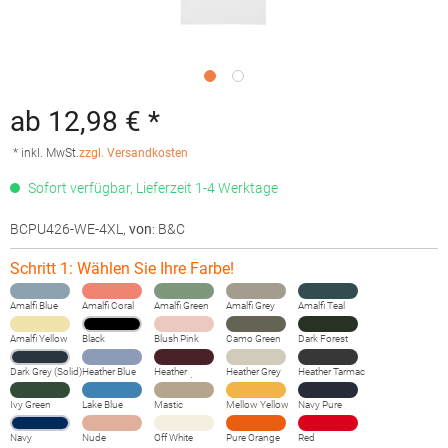
ab 12,98 € *
* inkl. MwSt.
zzgl. Versandkosten
Sofort verfügbar, Lieferzeit 1-4 Werktage
BCPU426-WE-4XL
,
von
: B&C
Schritt 1: Wählen Sie Ihre Farbe!
Amalfi Blue
Amalfi Coral
Amalfi Green
Amalfi Grey
Amalfi Teal
Amalfi Yellow
Black
Blush Pink
Camo Green
Dark Forest
Dark Grey (Solid)
Heather Blue
Heather
Heather Grey
Heather Tarmac
Burgundy
Fog
Ivy Green
Lake Blue
Mastic
Mellow Yellow
Navy Pure
Navy
Nude
Off White
Pure Orange
Red