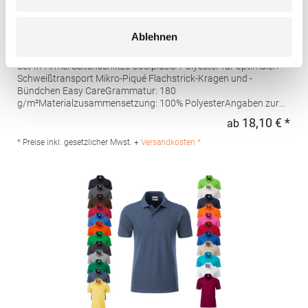
W475 Henbury Herren Coolplus®
Ablehnen
feuchtigkeitsregulierendes Poloshirt
Set-In-Ärmel Seitenschlitze Coolplus®-Polyester für optimalen
Schweißtransport Mikro-Piqué Flachstrick-Kragen und -
Bündchen Easy CareGrammatur: 180
g/m²Materialzusammensetzung: 100% PolyesterAngaben zur
Produktsicherheit: Herst.-Nr.: H475Hersteller: Henbury BV
18,10 € *
ab
Regu
Kingsfordweg 151 1043GR Amsterdam Niederlande E-Mail:
marketing@henbury.com
* Preise inkl. gesetzlicher Mwst. +
Versandkosten *