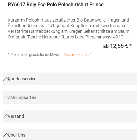
RY6617 Roly Eco Polo Poloshirtshirt Prince
Kurzarm-Poloshirt aus zertifizierter Bio-Baumwolle Kragen und
Ärmelbündchen aus 1x1 gerippt Knopfleiste mit zwei Knöpfen
Verstärkte Nahtabdeckung am Kragen Seitenschlitze am Saum
Optionale Tasche Herausreißbares LabelPfegehinweis: 40 °C
waschbarBügeln erlaubtGrammatur: 210
12,55 € *
ab
Regu
g/m²Materialzusammensetzung: 100% Baumwolle (Heather
Grey: 85% Baumwolle / 15% Viskose)Angaben zur
* Preise inkl. gesetzlicher Mwst. +
Versandkosten *
Produktsicherheit:Herst.-Nr.: PO6617Hersteller: GORFACTORY
S.A Ctra. Santomera / Abanilla Km 8.8 30620 Fortuna (Murcia)
Spanien E-Mail: info@gorfactory.es
Kundenservice
Zahlungsarten
Versand
Über Uns