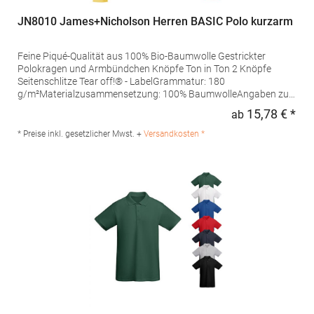
JN8010 James+Nicholson Herren BASIC Polo kurzarm
Feine Piqué-Qualität aus 100% Bio-Baumwolle Gestrickter
Polokragen und Armbündchen Knöpfe Ton in Ton 2 Knöpfe
Seitenschlitze Tear off!® - LabelGrammatur: 180
g/m²Materialzusammensetzung: 100% BaumwolleAngaben zur
Produktsicherheit: Herst.-Nr.: JN8010Hersteller: Gustav Daiber
15,78 € *
ab
Regu
GmbH Vor dem Weißen Stein 25-31 72461 Albstadt Deutschland
E-Mail: info@daiber.de
* Preise inkl. gesetzlicher Mwst. +
Versandkosten *