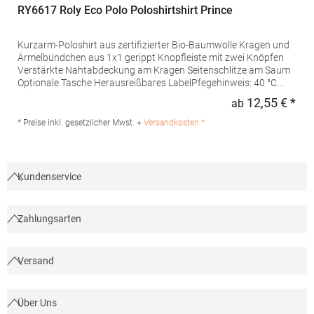
RY6617 Roly Eco Polo Poloshirtshirt Prince
Kurzarm-Poloshirt aus zertifizierter Bio-Baumwolle Kragen und
Ärmelbündchen aus 1x1 gerippt Knopfleiste mit zwei Knöpfen
Verstärkte Nahtabdeckung am Kragen Seitenschlitze am Saum
Optionale Tasche Herausreißbares LabelPfegehinweis: 40 °C
waschbarBügeln erlaubtGrammatur: 210
12,55 € *
ab
Regu
g/m²Materialzusammensetzung: 100% Baumwolle (Heather
Grey: 85% Baumwolle / 15% Viskose)Angaben zur
* Preise inkl. gesetzlicher Mwst. +
Versandkosten *
Produktsicherheit:Herst.-Nr.: PO6617Hersteller: GORFACTORY
S.A Ctra. Santomera / Abanilla Km 8.8 30620 Fortuna (Murcia)
Spanien E-Mail: info@gorfactory.es
Kundenservice
Zahlungsarten
Versand
Über Uns