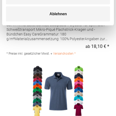
W475 Henbury Herren Coolplus®
Ablehnen
feuchtigkeitsregulierendes Poloshirt
Set-In-Ärmel Seitenschlitze Coolplus®-Polyester für optimalen
Schweißtransport Mikro-Piqué Flachstrick-Kragen und -
Bündchen Easy CareGrammatur: 180
g/m²Materialzusammensetzung: 100% PolyesterAngaben zur
Produktsicherheit: Herst.-Nr.: H475Hersteller: Henbury BV
18,10 € *
ab
Regu
Kingsfordweg 151 1043GR Amsterdam Niederlande E-Mail:
marketing@henbury.com
* Preise inkl. gesetzlicher Mwst. +
Versandkosten *