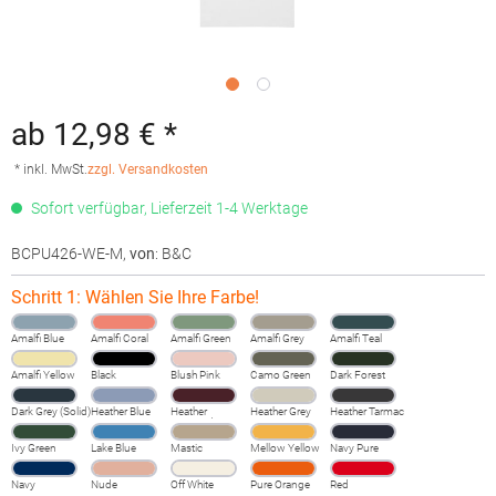
ab 12,98 € *
* inkl. MwSt.
zzgl. Versandkosten
Sofort verfügbar, Lieferzeit 1-4 Werktage
BCPU426-WE-M
,
von
: B&C
Schritt 1: Wählen Sie Ihre Farbe!
Amalfi Blue
Amalfi Coral
Amalfi Green
Amalfi Grey
Amalfi Teal
Amalfi Yellow
Black
Blush Pink
Camo Green
Dark Forest
Dark Grey (Solid)
Heather Blue
Heather
Heather Grey
Heather Tarmac
Burgundy
Fog
Ivy Green
Lake Blue
Mastic
Mellow Yellow
Navy Pure
Navy
Nude
Off White
Pure Orange
Red