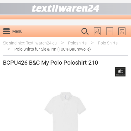
alt springen
Menü
Du hast 0 P
>
>
Sie sind hier: Textilwaren24.eu
Poloshirts
Polo Shirts
>
Polo Shirts für Sie & Ihn (100% Baumwolle)
BCPU426 B&C My Polo Poloshirt 210
Bildergalerie überspringen