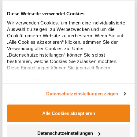
Diese Webseite verwendet Cookies
RT312 Result WORK-GUARD Apex Poloshirt Kurzarm
Wir verwenden Cookies, um Ihnen eine individualisierte
Auswahl zu zeigen, zu Werbezwecken und um die
Strapazierfähiges Polohemd aus Mischgewebe Overlock-Nähte
Qualität unserer Website zu verbessern. Wenn Sie auf
mit Polyfilm für Formstabilität Flachstrick-Kragen und
„Alle Cookies akzeptieren“ klicken, stimmen Sie der
Ärmelbündchen in Rippstrick Doppelnähte an Schultern
Verwendung aller Cookies zu. Unter
Verstärkte Nähte an stark beanspruchten Stellen Neutrales
„Datenschutzeinstellungen“ können Sie selbst
Etikett im Kragen für die einfache Veredelung/Personalisierung
16,05 € *
ab
bestimmen, welche Cookies Sie zulassen möchten.
Regu
Verstärkte Knopfleiste mit drei Knöpfen Aufgesetzte
Brusttasche mit Knopfverschluss Verstärkte Seitenschlitze
Diese Einstellungen können Sie jederzeit ändern.
* Preise inkl. gesetzlicher Mwst. +
Versandkosten *
Ersatzknopf Stehkragen Angesetzte Ärmel Weiches Piquet-
Gewebe mit COOL-DRY feuchtigkeitsabsorbierenden
Impressum
|
Datenschutz
Eigenschaften, Atmungsaktivität und Verzugkontrolle Weicher,
lose hängender Taschenbeutel innen für einfache Veredelung
Datenschutzeinstellungen zeigen
auf der linken BrustseiteGrammatur: 200
g/m²Materialzusammensetzung: 50% Polyester / 50%
BaumwolleAngaben zur Produktsicherheit: Herst.-Nr.:
R312XHersteller: Result Clothing Ltd. Narcisova 1 821 01
Alle Cookies akzeptieren
Bratislava Slowakei E-Mail: sales@resultclothing.com
Datenschutzeinstellungen