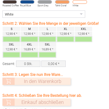
Roasted Coffee
Royal Blue
Sport Grey
Tahiti Coral
White
(Heather)
Schritt 2: Wählen Sie Ihre Menge in der jeweiligen Größe!
S
M
L
XL
XXL
12,98 € *
12,98 € *
12,98 € *
12,98 € *
12,98 € *
3XL
4XL
5XL
12,98 € *
16,89 € *
16,89 € *
Gesamt:
0
Stk.
0,00
€ *
Schritt 3: Legen Sie nun Ihre Ware...
In den Warenkorb
Schritt 4: Schließen Sie Ihre Bestellung hier ab.
Einkauf abschließen